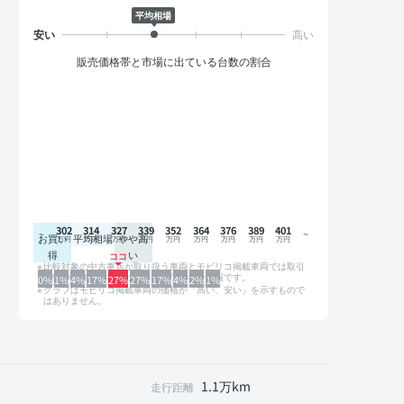
平均相場
販売価格帯と市場に出ている台数の割合
302
314
327
339
352
364
376
389
401
お買い
平均相場
やや高
得
い
比較対象の中古車店が取り扱う車両とモビリコ掲載車両では取引
形態や条件が異なるため、グラフは参考情報です。
0%
1%
4%
17%
27%
27%
17%
4%
2%
1%
グラフはモビリコ掲載車両の価格が「高い、安い」を示すもので
はありません。
1.1万km
走行距離