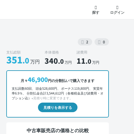
探す
ログイン
2
0
支払総額
本体価格
諸費用
351
.0
340
11
.0
.0
万円
万円
万円
外装 正面
46,900
月々
円の分割払いで購入できます
支払回数60回、 頭金528,600円、 ボーナス119,800円、 実質年
率6.9％、 分割払金合計3,544,612円（各種税金及び諸費用・オ
プション込）
※見積り時に変更できます。
見積りを表示する
中古車販売店の価格との比較