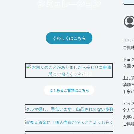
クルマの将来的な価値を予測！
出品や下取りの際の参考に。
くわしくはこちら
コメン
ご興
トヨタ
今回
0800-500-5500
主に
禁煙
よくあるご質問はこちら
丁寧
ディ
全方
大事
ご興