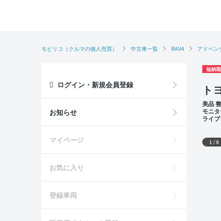
モビリコ（クルマの個人売買）
中古車一覧
RAV4
アドベン
短納期
ログイン・新規会員登録
トヨ
美品 
モニタ
お知らせ
ライブ
席
外装
マイページ
1
/
8
お気に入り
登録車両