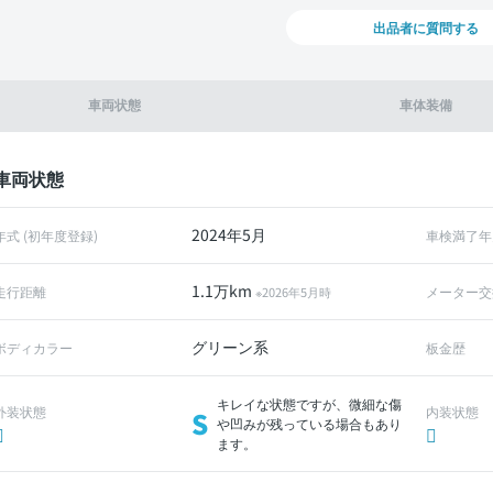
出品者に質問する
車両状態
車体装備
車両状態
2024年5月
年式 (初年度登録)
車検満了年
1.1万km
走行距離
メーター交
※2026年5月時
グリーン系
ボディカラー
板金歴
キレイな状態ですが、微細な傷
外装状態
内装状態
S
や凹みが残っている場合もあり
ます。