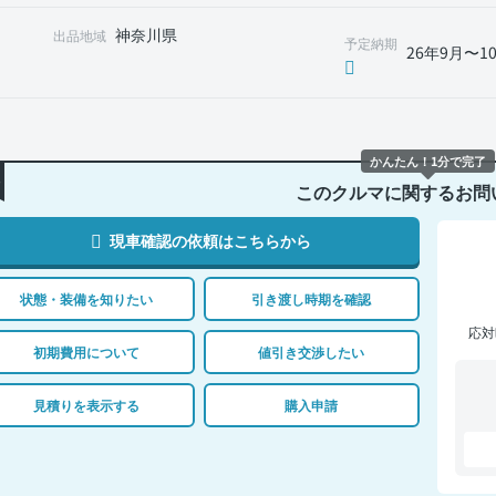
神奈川県
出品地域
予定納期
26年9月〜1
かんたん！1分で完了
このクルマに関するお問
現車確認の依頼はこちらから
状態・装備を知りたい
引き渡し時期を確認
応対
初期費用について
値引き交渉したい
見積りを表示する
購入申請