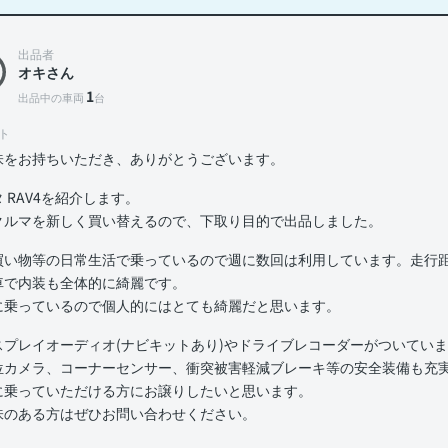
出品者
オキさん
1
出品中の車両
台
ト
味をお持ちいただき、ありがとうございます。
 RAV4を紹介します。
クルマを新しく買い替えるので、下取り目的で出品しました。
買い物等の日常生活で乗っているので週に数回は利用しています。走行距離
車で内装も全体的に綺麗です。
に乗っているので個人的にはとても綺麗だと思います。
スプレイオーディオ(ナビキットあり)やドライブレコーダーがついてい
位カメラ、コーナーセンサー、衝突被害軽減ブレーキ等の安全装備も充
に乗っていただける方にお譲りしたいと思います。
味のある方はぜひお問い合わせください。