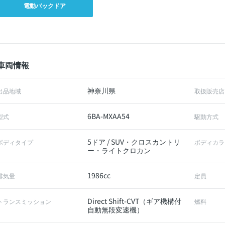
電動バックドア
車両情報
神奈川県
出品地域
取扱販売店
6BA-MXAA54
型式
駆動方式
5ドア / SUV・クロスカントリ
ボディタイプ
ボディカラ
ー・ライトクロカン
1986cc
排気量
定員
Direct Shift-CVT（ギア機構付
トランスミッション
燃料
自動無段変速機）