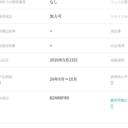
なし
車内での喫煙履歴
ペットの乗
加入可
修理保証
リサイクル
○
整備記録簿
保証書
○
取扱説明書
出品地域
2026年5月23日
出品日
掲載期間
予定納期
納車時の予
26年9月〜10月
BZ4RRFR9
車両ID
販売可能エ