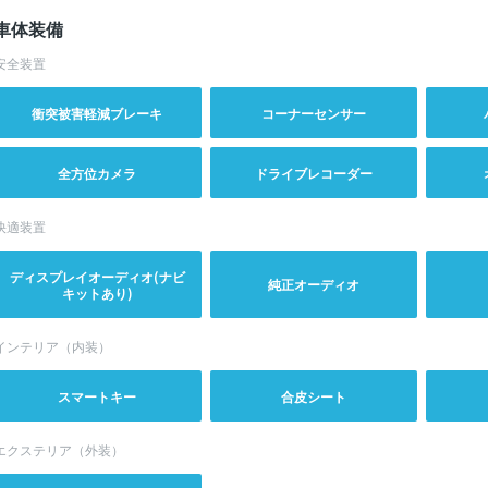
車体装備
安全装置
衝突被害軽減ブレーキ
コーナーセンサー
全方位カメラ
ドライブレコーダー
快適装置
ディスプレイオーディオ(ナビ
純正オーディオ
キットあり)
インテリア（内装）
スマートキー
合皮シート
エクステリア（外装）