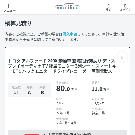
モビリコ
探す
ログイン
メニュー
概算見積り
内容をご確認の上、ご希望の場合は
購入申請
してください。申請を受領後、
事務局から手続きに関してご案内いたします。
トヨタ アルファード 240X 禁煙車 整備記録簿あり ディス
プレイオーディオ TV 後席モニター 3列シート スマートキ
ー ETC バックモニター ドライブレコーダー 両側電動スラ
イドドア 8人乗り
本体価格
諸費用
80
板金歴
外装
内装
.0
11
.0
万円
万円
A
B
なし
年式
走行距離
2012
6.1万km
車検
出品地域
27年11月
神奈川県
予定納期
来年3月〜4月
中古車販売店の価格との比較