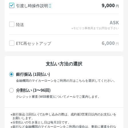
9,000
引渡し時操作説明
円
ASK
陸送
※モビリコ事務局までお問合せ下さい
6,000
ETC再セットアップ
円
支払い方法の選択
銀行振込 (1回払い)
金融機関のマイカーローンをご利用の方はこちらを選択してください。
分割払い (3〜96回)
クレジット審査 (WEB審査)についてメールでご案内します。
支払い回数
銀行振込 (1回払い)でお申し込みの際は、成約後3営業日以内のお支払いを
お願いします。
分割払いの引き落とし日は毎月2日です。
銀行など金融機関のマイカーローンをご利用の場合は、事前に審査を行な