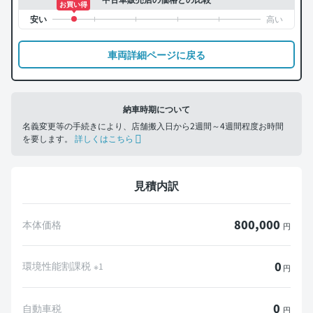
お買い得
車両詳細ページに戻る
納車時期について
名義変更等の手続きにより、店舗搬入日から2週間～4週間程度お時間
を要します。
詳しくはこちら
見積内訳
800,000
本体価格
円
0
環境性能割課税
※1
円
0
自動車税
円