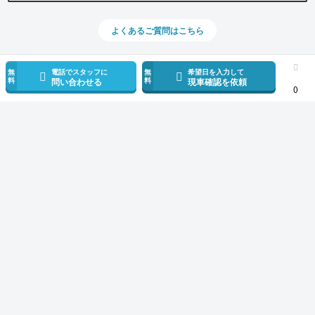
よくあるご質問はこちら
無
電話でスタッフに
無
希望日を入力して
料
料
問い合わせる
現車確認を依頼
0
スマホで新着情報を見逃さない
公式アプリを無料ダウンロード
モビリコ（クルマの個人売買）
中古車一覧
ノア
ハイブリッドS-G
サービス規約とその他情報