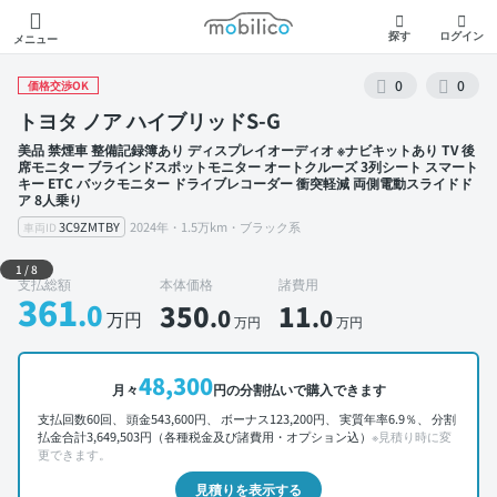
モビリコ
探す
ログイン
メニュー
0
0
価格交渉OK
トヨタ ノア ハイブリッドS-G
美品 禁煙車 整備記録簿あり ディスプレイオーディオ ※ナビキットあり TV 後
席モニター ブラインドスポットモニター オートクルーズ 3列シート スマート
キー ETC バックモニター ドライブレコーダー 衝突軽減 両側電動スライドド
ア 8人乗り
3C9ZMTBY
2024年・1.5万km・ブラック系
車両ID
外装 左前
1
/
8
支払総額
本体価格
諸費用
361
.0
350
11
.0
.0
万円
万円
万円
48,300
月々
円の分割払いで購入できます
支払回数60回、 頭金543,600円、 ボーナス123,200円、 実質年率6.9％、 分割
払金合計3,649,503円（各種税金及び諸費用・オプション込）
※見積り時に変
更できます。
見積りを表示する