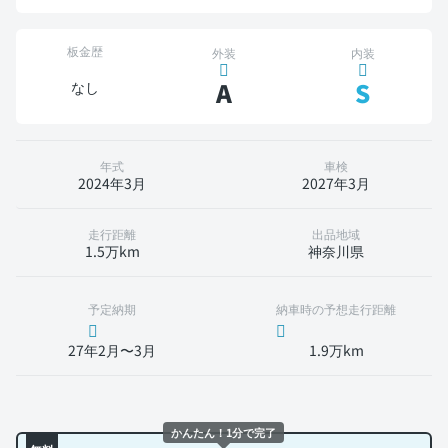
板金歴
外装
内装
A
S
なし
年式
車検
2024年3月
2027年3月
走行距離
出品地域
1.5万km
神奈川県
予定納期
納車時の予想走行距離
27年2月〜3月
1.9万km
かんたん！1分で完了