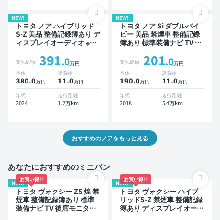
ア 7人乗り
NEW!
NEW!
トヨタ ノア ハイブリッド
トヨタ ノア Si ダブルバイ
S-Z 美品 整備記録簿あり デ
ビー 美品 禁煙車 整備記録
ィスプレイオーディオ ※ナ
簿あり 標準装備ナビ TV 後
ビキットあり TV 後席モニ
席モニター 3列シート スマ
391
201
ター オートクルーズ 3列シ
ートキー ETC バックモニ
.0
.0
支払総額
支払総額
万円
万円
ート スマートキー ETC バ
ター ドライブレコーダー
本体
諸費用
本体
諸費用
ックモニター ドライブレコ
衝突軽減 両側電動スライド
380.0
11
.0
190.0
11
.0
万円
万円
万円
万円
ーダー 衝突軽減 7人乗り
ドア 8人乗り
年式
走行距離
年式
走行距離
2024
1.2万km
2018
5.4万km
おすすめのノアをもっと見る
あなたにおすすめのミニバン
お買い得!!
お買い得!!
NEW!
NEW!
トヨタ ヴォクシー ZS 煌 禁
トヨタ ヴォクシー ハイブ
煙車 整備記録簿あり 標準
リッドS-Z 禁煙車 整備記録
装備ナビ TV 後席モニター
簿あり ディスプレイオーデ
3列シート ETC バックモニ
ィオ TV 後席モニター ブラ