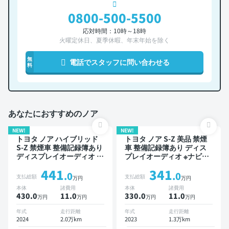
0800-500-5500
応対時間：10時～18時
火曜定休日、夏季休暇、年末年始を除く
無
電話でスタッフに問い合わせる
料
あなたにおすすめのノア
NEW!
NEW!
トヨタ ノア ハイブリッド
トヨタ ノア S-Z 美品 禁煙
S-Z 禁煙車 整備記録簿あり
車 整備記録簿あり ディス
ディスプレイオーディオ ※
プレイオーディオ ※ナビキ
ナビキットあり TV 後席モ
ットあり TV ブラインドス
441
341
ニター ブラインドスポット
ポットモニター オートクル
.0
.0
支払総額
支払総額
万円
万円
モニター デジタルインナー
ーズ 3列シート スマートキ
本体
諸費用
本体
諸費用
ミラー オートクルーズ 3列
ー ETC バックモニター ド
430.0
11
.0
330.0
11
.0
万円
万円
万円
万円
シート スマートキー ETC
ライブレコーダー 衝突軽減
バックモニター 全方位カメ
両側電動スライドドア 7人
年式
走行距離
年式
走行距離
ラ ドライブレコーダー 衝
乗り
2024
2.0万km
2023
1.3万km
突軽減 両側電動スライドド