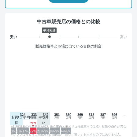
中古車販売店の価格との比較
平均相場
販売価格帯と市場に出ている台数の割合
324
333
342
351
360
369
378
387
396
お買い
平均相場
やや高
得
い
比較対象の中古車店が取り扱う車両とモビリコ掲載車両では取引形態や条件が異な
るため、グラフは参考情報です。
3%
1%
17%
22%
21%
9%
8%
9%
4%
6%
グラフはモビリコ掲載車両の価格が「高い、安い」を示すものではありません。