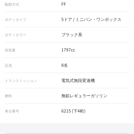
FF
駆動方式
5ドア / ミニバン・ワンボックス
ボディタイプ
ブラック系
ボディカラー
1797cc
排気量
8名
定員
電気式無段変速機
トランスミッション
無鉛レギュラーガソリン
燃料
6215 (下4桁)
車台番号