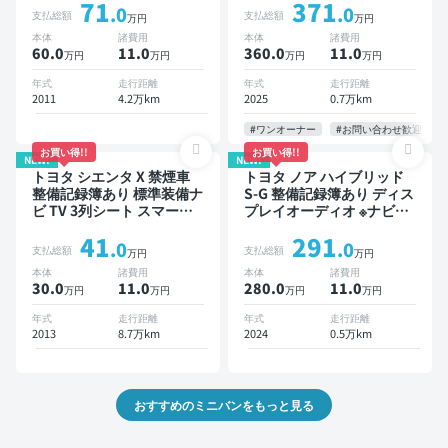
71
371
ター 両側電動スライドドア
インドスポットモニター デ
.0
.0
支払総額
支払総額
万円
万円
8人乗り
ジタルインナーミラー オー
本体
諸費用
本体
諸費用
トクルーズ 3列シート スマ
60.0
11
.0
360.0
11
.0
万円
万円
万円
万円
ートキー ETC 電動バック
ドア バックモニター 全方
年式
走行距離
年式
走行距離
位カメラ ドライブレコーダ
2011
4.2万km
2025
0.7万km
ー 衝突軽減 両側電動スラ
イドドア 7人乗り
#ワンオーナー
#お問い合わせ歓迎
お買い得!!
お買い得!!
NEW!
NEW!
トヨタ シエンタ X 禁煙車
トヨタ ノア ハイブリッド
整備記録簿あり 標準装備ナ
S-G 整備記録簿あり ディス
ビ TV 3列シート スマート
プレイオーディオ ※ナビキ
キー バックモニター 7人乗
ットあり TV オートクルー
41
291
り
ズ 3列シート スマートキー
.0
.0
支払総額
支払総額
万円
万円
バックモニター ドライブレ
本体
諸費用
本体
諸費用
コーダー 衝突軽減 7人乗り
30.0
11
.0
280.0
11
.0
万円
万円
万円
万円
年式
走行距離
年式
走行距離
2013
8.7万km
2024
0.5万km
おすすめのミニバンをもっと見る