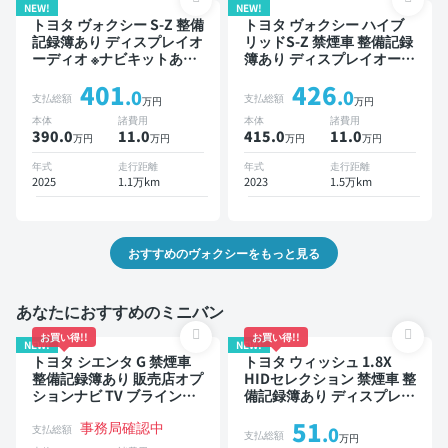
NEW!
NEW!
トヨタ ヴォクシー S-Z 整備
トヨタ ヴォクシー ハイブ
記録簿あり ディスプレイオ
リッドS-Z 禁煙車 整備記録
ーディオ ※ナビキットあり
簿あり ディスプレイオーデ
オートクルーズ 3列シート
ィオ ※ナビキットあり TV
401
426
スマートキー ETC 電動バ
後席モニター ブラインドス
.0
.0
支払総額
支払総額
万円
万円
ックドア バックモニター
ポットモニター デジタルイ
本体
諸費用
本体
諸費用
ドライブレコーダー 衝突軽
ンナーミラー オートクルー
390.0
11
.0
415.0
11
.0
万円
万円
万円
万円
減 両側電動スライドドア 7
ズ 3列シート スマートキー
人乗り
ETC 電動バックドア バッ
年式
走行距離
年式
走行距離
クモニター 全方位カメラ
2025
1.1万km
2023
1.5万km
ドライブレコーダー 衝突軽
減 両側電動スライドドア 7
人乗り
おすすめのヴォクシーをもっと見る
あなたにおすすめのミニバン
お買い得!!
お買い得!!
NEW!
NEW!
トヨタ シエンタ G 禁煙車
トヨタ ウィッシュ 1.8X
整備記録簿あり 販売店オプ
HIDセレクション 禁煙車 整
ションナビ TV ブラインド
備記録簿あり ディスプレイ
スポットモニター 3列シー
オーディオ ※ナビキットあ
51
事務局確認中
ト スマートキー バックモ
り 後席モニター スマート
支払総額
.0
支払総額
万円
ニター ドライブレコーダー
キー ETC ドライブレコー