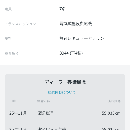
7名
定員
電気式無段変速機
トランスミッション
無鉛レギュラーガソリン
燃料
3944 (下4桁)
車台番号
ディーラー整備履歴
整備内容について
日時
整備内容
走行距離
25年11月
保証修理
59,035km
25年11月
法定12ヶ月点検
59,035km