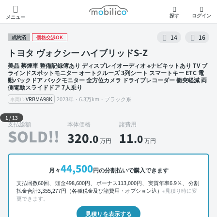
モビリコ
探す
ログイン
メニュー
14
16
成約済
価格交渉OK
トヨタ ヴォクシー ハイブリッドS-Z
美品 禁煙車 整備記録簿あり ディスプレイオーディオ ※ナビキットあり TV ブ
ラインドスポットモニター オートクルーズ 3列シート スマートキー ETC 電
動バックドア バックモニター 全方位カメラ ドライブレコーダー 衝突軽減 両
側電動スライドドア 7人乗り
VRBMA98K
2023年・6.3万km・ブラック系
車両ID
外装 左前
1
/
13
支払総額
本体価格
諸費用
SOLD!!
320
11
.0
.0
万円
万円
44,500
月々
円の分割払いで購入できます
支払回数60回、 頭金498,600円、 ボーナス113,000円、 実質年率6.9％、 分割
払金合計3,355,277円（各種税金及び諸費用・オプション込）
※見積り時に変
更できます。
見積りを表示する