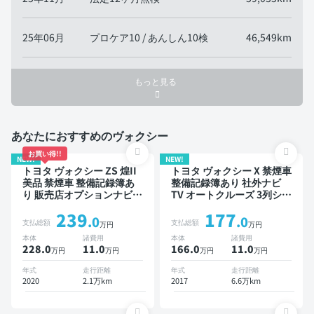
25年06月
プロケア10 / あんしん10検
46,549km
もっと見る
あなたにおすすめのヴォクシー
お買い得!!
NEW!
NEW!
トヨタ ヴォクシー ZS 煌II
トヨタ ヴォクシー X 禁煙車
美品 禁煙車 整備記録簿あ
整備記録簿あり 社外ナビ
り 販売店オプションナビ
TV オートクルーズ 3列シー
TV オートクルーズ 3列シー
ト ワイヤレスキー ETC バ
239
177
ト スマートキー ETC バッ
ックモニター 社外アルミ
.0
.0
支払総額
支払総額
万円
万円
クモニター ドライブレコー
衝突軽減 両側電動スライド
本体
諸費用
本体
諸費用
ダー 衝突軽減 両側電動ス
ドア ローダウン 8人乗り
228.0
11
.0
166.0
11
.0
万円
万円
万円
万円
ライドドア 7人乗り
年式
走行距離
年式
走行距離
2020
2.1万km
2017
6.6万km