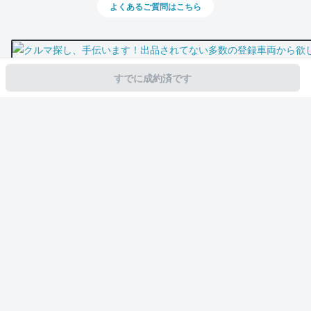
よくあるご質問はこちら
すでに成約済です
スマホで新着情報を見逃さない
公式アプリを無料ダウンロード
モビリコ（クルマの個人売買）
中古車一覧
ヴォクシー
ハイブリッドS-Z
サービス規約とその他情報
販売可能エリア