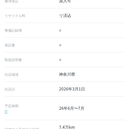
加入可
修理保証
リ済込
リサイクル料
○
整備記録簿
○
保証書
○
取扱説明書
神奈川県
出品地域
2026年3月1日
出品日
予定納期
26年6月〜7月
7.4万km