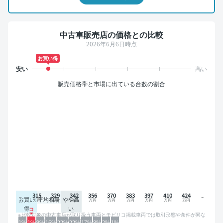
中古車販売店の価格との比較
2026年6月6日時点
お買い得
販売価格帯と市場に出ている台数の割合
315
329
342
356
370
383
397
410
424
お買い
平均相場
やや高
得
い
比較対象の中古車店が取り扱う車両とモビリコ掲載車両では取引形態や条件が異な
るため、グラフは参考情報です。
1%
1%
9%
16%
22%
22%
17%
8%
2%
1%