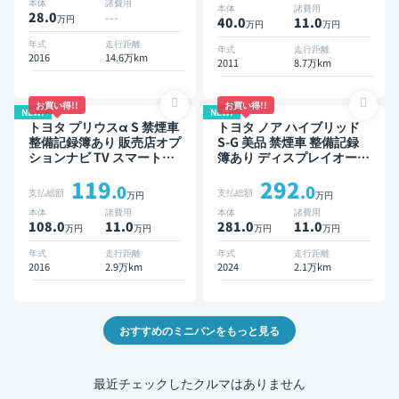
本体
諸費用
本体
諸費用
衝突軽減 両側電動スライド
ダー
28.0
---
万円
40.0
11
.0
万円
万円
ドア 7人乗り
年式
走行距離
年式
走行距離
2016
14.6万km
2011
8.7万km
お買い得!!
お買い得!!
NEW!
NEW!
トヨタ プリウスα S 禁煙車
トヨタ ノア ハイブリッド
整備記録簿あり 販売店オプ
S-G 美品 禁煙車 整備記録
ションナビ TV スマートキ
簿あり ディスプレイオーデ
ー ETC バックモニター
ィオ ※ナビキットあり TV
119
292
オートクルーズ 3列シート
.0
.0
支払総額
支払総額
万円
万円
スマートキー ETC バック
本体
諸費用
本体
諸費用
モニター ドライブレコーダ
108.0
11
.0
281.0
11
.0
万円
万円
万円
万円
ー 衝突軽減 両側電動スラ
イドドア 7人乗り
年式
走行距離
年式
走行距離
2016
2.9万km
2024
2.1万km
おすすめのミニバンをもっと見る
最近チェックしたクルマはありません