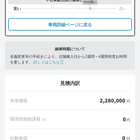
やや高い
車両詳細ページに戻る
納車時期について
名義変更等の手続きにより、店舗搬入日から2週間～4週間程度お時間
を要します。
詳しくはこちら
見積内訳
2,280,000
本体価格
円
0
環境性能割課税
※1
円
0
自動車税
円