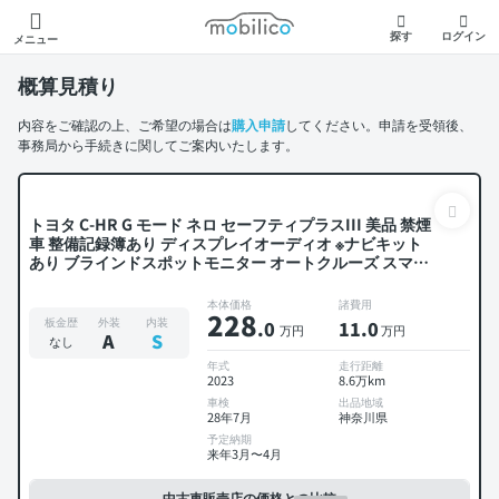
モビリコ
探す
ログイン
メニュー
概算見積り
内容をご確認の上、ご希望の場合は
購入申請
してください。申請を受領後、
事務局から手続きに関してご案内いたします。
トヨタ C-HR G モード ネロ セーフティプラスIII 美品 禁煙
車 整備記録簿あり ディスプレイオーディオ ※ナビキット
あり ブラインドスポットモニター オートクルーズ スマー
トキー ETC バックモニター 全方位カメラ ドライブレコー
ダー 衝突軽減
本体価格
諸費用
228
板金歴
外装
内装
.0
11
.0
万円
万円
A
S
なし
年式
走行距離
2023
8.6万km
車検
出品地域
28年7月
神奈川県
予定納期
来年3月〜4月
中古車販売店の価格との比較