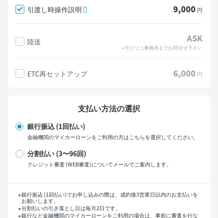
9,000
引渡し時操作説明
円
ASK
陸送
※モビリコ事務局までお問合せ下さい
6,000
ETC再セットアップ
円
支払い方法の選択
銀行振込 (1回払い)
金融機関のマイカーローンをご利用の方はこちらを選択してください。
分割払い (3〜96回)
クレジット審査 (WEB審査)についてメールでご案内します。
支払い回数
銀行振込 (1回払い)でお申し込みの際は、成約後3営業日以内のお支払いを
お願いします。
分割払いの引き落とし日は毎月2日です。
銀行など金融機関のマイカーローンをご利用の場合は、事前に審査を行な