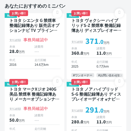
あなたにおすすめのミニバン
お買い得!!
お買い得!!
NEW!
NEW!
トヨタ シエンタ G 禁煙車
トヨタ ヴォクシー ハイブ
整備記録簿あり 販売店オプ
リッドS-Z 禁煙車 整備記録
ションナビ TV ブラインド
簿あり ディスプレイオーデ
スポットモニター 3列シー
ィオ TV 後席モニター ブラ
371
事務局確認中
ト スマートキー バックモ
インドスポットモニター デ
支払総額
.0
支払総額
万円
ニター ドライブレコーダー
ジタルインナーミラー オー
本体
諸費用
本体
諸費用
衝突軽減 両側電動スライド
トクルーズ 3列シート スマ
28.0
---
万円
360.0
11
.0
万円
万円
ドア 7人乗り
ートキー ETC 電動バック
ドア バックモニター 全方
年式
走行距離
年式
走行距離
2016
14.6万km
位カメラ ドライブレコーダ
2025
0.7万km
ー 衝突軽減 両側電動スラ
イドドア 7人乗り
#ワンオーナー
#お問い合わせ歓迎
お買い得!!
お買い得!!
NEW!
NEW!
トヨタ マークXジオ 240G
トヨタ ノア ハイブリッド
美品 禁煙車 整備記録簿あ
S-G 整備記録簿あり ディス
り メーカーオプションナビ
プレイオーディオ ※ナビキ
TV 3列シート スマートキー
ットあり TV オートクルー
291
事務局確認中
ETC バックモニター 7人乗
ズ 3列シート スマートキー
支払総額
.0
支払総額
万円
り
バックモニター ドライブレ
本体
諸費用
本体
諸費用
コーダー 衝突軽減 7人乗り
50.0
---
万円
280.0
11
.0
万円
万円
年式
走行距離
年式
走行距離