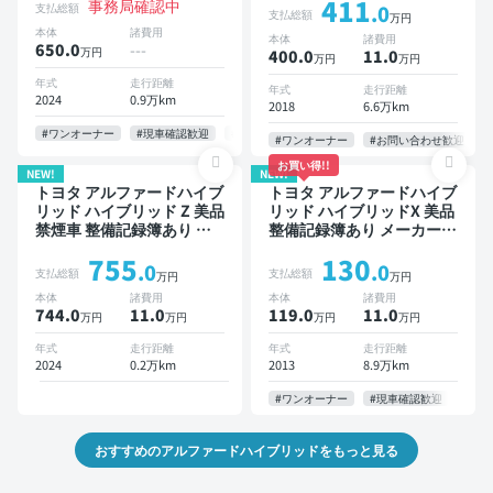
411
事務局確認中
ットあり TV 後席モニター
デジタルインナーミラー オ
支払総額
.0
支払総額
万円
ブラインドスポットモニタ
ートクルーズ 3列シート ス
本体
諸費用
本体
諸費用
ー デジタルインナーミラー
マートキー ETC バックモ
650.0
---
万円
400.0
11
.0
万円
万円
オートクルーズ 3列シート
ニター ドライブレコーダー
スマートキー ETC 電動バ
両側電動スライドドア 7人
年式
走行距離
年式
走行距離
ックドア バックモニター
2024
0.9万km
乗り
2018
6.6万km
全方位カメラ ドライブレコ
#ワンオーナー
#現車確認歓迎
#お問い合わせ歓迎
#納期応相談
ーダー 衝突軽減 両側電動
#ワンオーナー
#お問い合わせ歓迎
スライドドア 7人乗り
お買い得!!
NEW!
NEW!
トヨタ アルファードハイブ
トヨタ アルファードハイブ
リッド ハイブリッド Z 美品
リッド ハイブリッドX 美品
禁煙車 整備記録簿あり デ
整備記録簿あり メーカーオ
ィスプレイオーディオ ※ナ
プションナビ TV オートク
755
130
ビキットあり オートクルー
ルーズ 3列シート スマート
.0
.0
支払総額
支払総額
万円
万円
ズ 3列シート スマートキー
キー ETC サンルーフ バッ
本体
諸費用
本体
諸費用
ETC サンルーフ 電動バッ
クモニター 全方位カメラ
744.0
11
.0
119.0
11
.0
万円
万円
万円
万円
クドア バックモニター 全
ドライブレコーダー 両側電
方位カメラ ドライブレコー
動スライドドア 7人乗り
年式
走行距離
年式
走行距離
ダー 衝突軽減 両側電動ス
2024
0.2万km
2013
8.9万km
ライドドア 7人乗り
#ワンオーナー
#現車確認歓迎
おすすめのアルファードハイブリッドをもっと見る