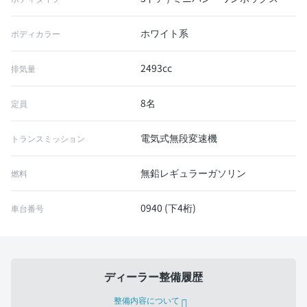
ホワイト系
ボディカラー
2493cc
排気量
8名
定員
電気式無段変速機
トランスミッション
無鉛レギュラーガソリン
燃料
0940 (下4桁)
車台番号
ディーラー整備履歴
整備内容について