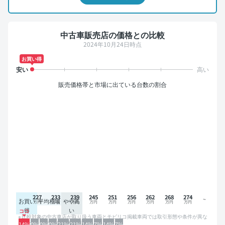
中古車販売店の価格との比較
2024年10月24日時点
お買い得
販売価格帯と市場に出ている台数の割合
227
233
239
245
251
256
262
268
274
お買い
平均相場
やや高
得
い
比較対象の中古車店が取り扱う車両とモビリコ掲載車両では取引形態や条件が異な
るため、グラフは参考情報です。
14%
0%
0%
0%
21%
21%
14%
7%
14%
7%