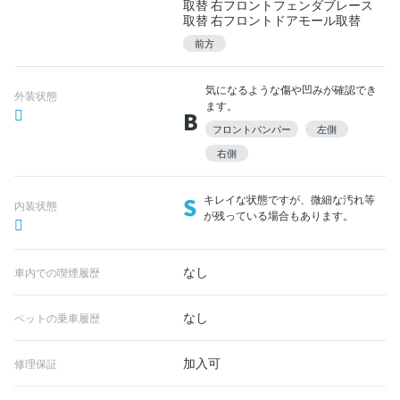
取替 右フロントフェンダブレース
取替 右フロントドアモール取替
前方
気になるような傷や凹みが確認でき
外装状態
ます。
B
フロントバンパー
左側
右側
S
キレイな状態ですが、微細な汚れ等
内装状態
が残っている場合もあります。
なし
車内での喫煙履歴
なし
ペットの乗車履歴
加入可
修理保証