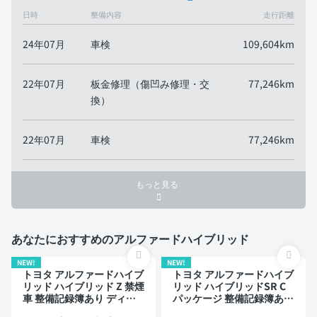
日時
整備内容
走行距離
24年07月
車検
109,604km
22年07月
板金修理（傷凹み修理・交
77,246km
換）
22年07月
車検
77,246km
もっと見る
あなたにおすすめのアルファードハイブリッド
NEW!
NEW!
トヨタ アルファードハイブ
トヨタ アルファードハイブ
リッド ハイブリッド Z 禁煙
リッド ハイブリッドSR C
車 整備記録簿あり ディス
パッケージ 整備記録簿あり
プレイオーディオ ※ナビキ
販売店オプションナビ TV