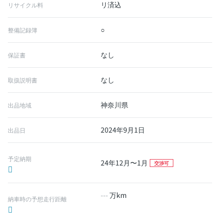
リ済込
リサイクル料
○
整備記録簿
なし
保証書
なし
取扱説明書
神奈川県
出品地域
2024年9月1日
出品日
予定納期
24年12月〜1月
交渉可
---
万km
納車時の予想走行距離