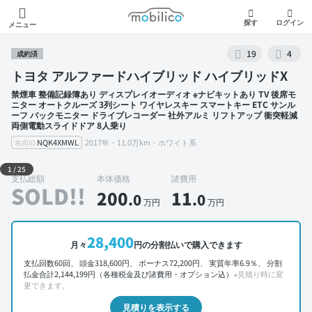
モビリコ
探す
ログイン
メニュー
19
4
成約済
トヨタ アルファードハイブリッド ハイブリッドX
禁煙車 整備記録簿あり ディスプレイオーディオ ※ナビキットあり TV 後席モ
ニター オートクルーズ 3列シート ワイヤレスキー スマートキー ETC サンル
ーフ バックモニター ドライブレコーダー 社外アルミ リフトアップ 衝突軽減
両側電動スライドドア 8人乗り
NQK4XMWL
2017年・11.0万km・ホワイト系
車両ID
外装 左前
1
/
25
支払総額
本体価格
諸費用
SOLD!!
200
11
.0
.0
万円
万円
28,400
月々
円の分割払いで購入できます
支払回数60回、 頭金318,600円、 ボーナス72,200円、 実質年率6.9％、 分割
払金合計2,144,199円（各種税金及び諸費用・オプション込）
※見積り時に変
更できます。
見積りを表示する