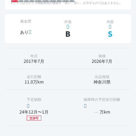
グラフはモビリコ掲載車両の価格が「高い、安い」を示すものではありません。
板金歴
外装
内装
B
S
あり
年式
車検
2017年7月
2026年7月
走行距離
出品地域
11.0万km
神奈川県
予定納期
納車時の予想走行距離
24年12月〜1月
---
万km
交渉可