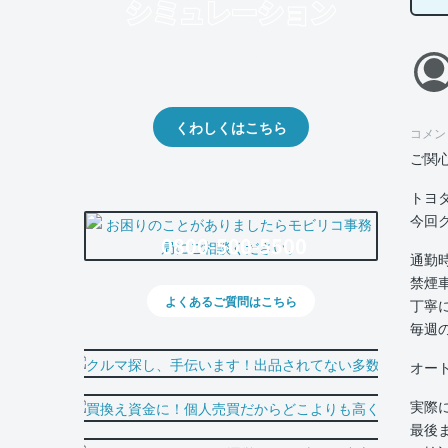
クルマの将来的な価値を予測！
出品や下取りの際の参考に。
くわしくはこちら
コメン
ご関
トヨ
今回
0800-500-5500
通勤
禁煙
よくあるご質問はこちら
丁寧
毎週
オー
実際
最後