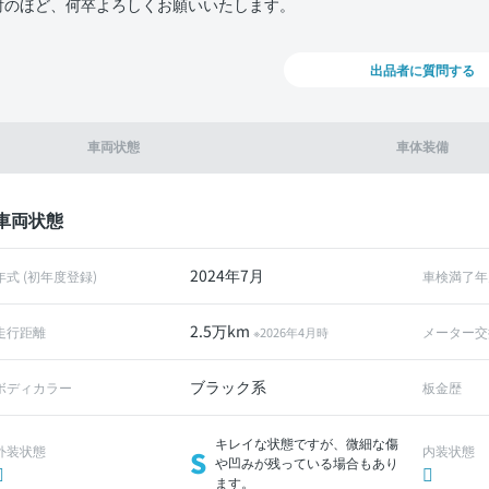
討のほど、何卒よろしくお願いいたします。
出品者に質問する
車両状態
車体装備
車両状態
2024年7月
年式 (初年度登録)
車検満了年
2.5万km
走行距離
メーター交
※2026年4月時
ブラック系
ボディカラー
板金歴
キレイな状態ですが、微細な傷
外装状態
内装状態
S
や凹みが残っている場合もあり
ます。