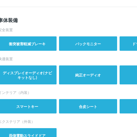
車体装備
安全装置
衝突被害軽減ブレーキ
バックモニター
ド
快適装置
ディスプレイオーディオ(ナビ
純正オーディオ
キットなし)
インテリア（内装）
スマートキー
合皮シート
エクステリア（外装）
両側電動スライドドア