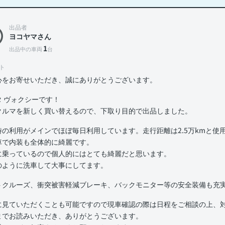
出品者
ヨコヤマさん
1
出品中の車両
台
ト
心をお寄せいただき、誠にありがとうございます。
タ ヴォクシーです！
クルマを新しく買い替えるので、下取り目的で出品しました。
時の利用がメインでほぼ毎日利用しています。走行距離は2.5万kmと使
車で内装も全体的に綺麗です。
に乗っているので個人的にはとても綺麗だと思います。
のように洗車して大事にしてます。
トクルーズ、衝突被害軽減ブレーキ、バックモニター等の安全装備も充
に見ていただくことも可能ですので現車確認の際は日程をご相談の上、
までお読みいただき、ありがとうございます。