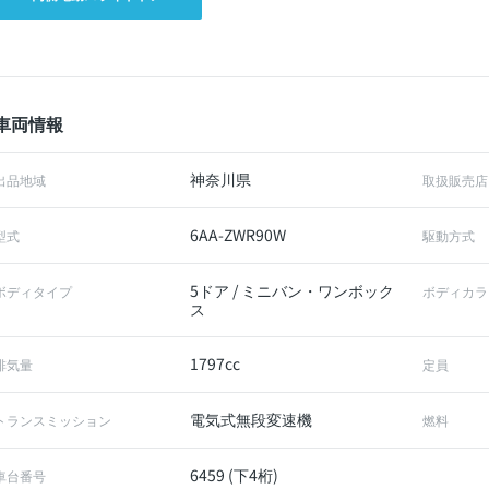
車両情報
神奈川県
出品地域
取扱販売店
6AA-ZWR90W
型式
駆動方式
5ドア / ミニバン・ワンボック
ボディタイプ
ボディカラ
ス
1797cc
排気量
定員
電気式無段変速機
トランスミッション
燃料
6459 (下4桁)
車台番号