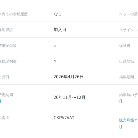
なし
車内での喫煙履歴
ペットの乗
加入可
修理保証
リサイクル
○
整備記録簿
保証書
○
取扱説明書
出品地域
2026年4月26日
出品日
掲載期間
予定納期
納車時の予
26年11月〜12月
CKPV2VA2
車両ID
販売可能エ