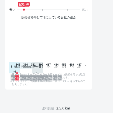
お買い得
販売価格帯と市場に出ている台数の割合
346
364
381
399
417
434
452
469
487
お買い
平均相場
やや高
得
い
比較対象の中古車店が取り扱う車両とモビリコ掲載車両では取引
形態や条件が異なるため、グラフは参考情報です。
1%
3%
7%
17%
21%
24%
17%
7%
3%
0%
グラフはモビリコ掲載車両の価格が「高い、安い」を示すもので
はありません。
2.5万km
走行距離