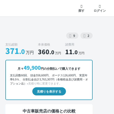
探す
ログイン
9
2
支払総額
本体価格
諸費用
371
.0
360
11
.0
.0
万円
万円
万円
外装 正面
49,900
月々
円の分割払いで購入できます
支払回数60回、 頭金558,600円、 ボーナス126,600円、 実質年
率6.9％、 分割払金合計3,763,307円（各種税金及び諸費用・オ
プション込）
※見積り時に変更できます。
見積りを表示する
中古車販売店の価格との比較