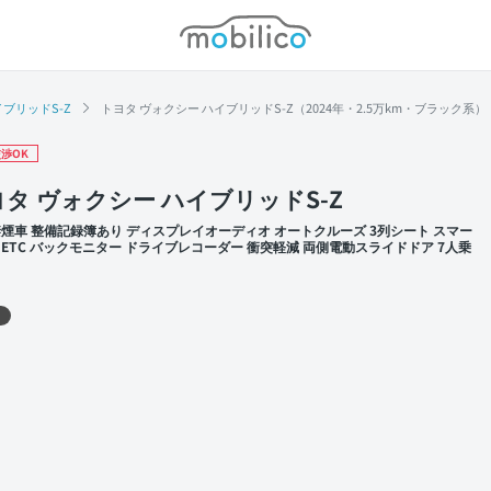
モビリコ
ブリッドS-Z
トヨタ ヴォクシー ハイブリッドS-Z（2024年・2.5万km・ブラック系）
渉OK
タ ヴォクシー ハイブリッドS-Z
禁煙車 整備記録簿あり ディスプレイオーディオ オートクルーズ 3列シート スマー
 ETC バックモニター ドライブレコーダー 衝突軽減 両側電動スライドドア 7人乗
 左前