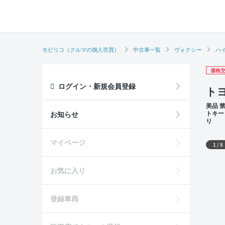
モビリコ（クルマの個人売買）
中古車一覧
ヴォクシー
ハイ
価格交
ログイン・新規会員登録
トヨ
美品 
トキー
お知らせ
り
席
外装
マイページ
1
/
8
お気に入り
登録車両