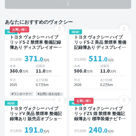
あなたにおすすめのヴォクシー
お買い得!!
NEW!
NEW!
トヨタ ヴォクシー ハイブ
トヨタ ヴォクシー ハイブ
リッドS-Z 禁煙車 整備記録
リッドS-Z 美品 禁煙車 整備
簿あり ディスプレイオーデ
記録簿あり ディスプレイオ
ィオ TV 後席モニター ブラ
ーディオ ※ナビキットあり
371
511
インドスポットモニター デ
TV ブラインドスポットモ
.0
.0
支払総額
支払総額
万円
万円
ジタルインナーミラー オー
ニター デジタルインナーミ
本体
諸費用
本体
諸費用
トクルーズ 3列シート スマ
ラー オートクルーズ 3列シ
360.0
11
.0
500.0
11
.0
万円
万円
万円
万円
ートキー ETC 電動バック
ート スマートキー ETC 電
ドア バックモニター 全方
動バックドア バックモニタ
年式
走行距離
年式
走行距離
位カメラ ドライブレコーダ
ー 全方位カメラ ドライブ
2025
0.7万km
2026
0.2万km
ー 衝突軽減 両側電動スラ
レコーダー 衝突軽減 両側
イドドア 7人乗り
電動スライドドア 7人乗り
#ワンオーナー
#お問い合わせ歓迎
お買い得!!
NEW!
NEW!
トヨタ ヴォクシー ハイブ
トヨタ ヴォクシー ハイブ
リッドV 美品 禁煙車 整備記
リッドZS 煌 禁煙車 整備記
録簿あり 販売店オプション
録簿あり 標準装備ナビ TV
ナビ TV 後席モニター オー
後席モニター オートクルー
191
240
トクルーズ 3列シート スマ
ズ 3列シート スマートキー
.0
.0
支払総額
支払総額
万円
万円
ートキー ETC バックモニ
ETC バックモニター ドラ