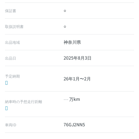
○
保証書
○
取扱説明書
神奈川県
出品地域
2025年8月3日
出品日
予定納期
26年1月〜2月
---
万km
納車時の予想走行距離
76GJ2NN5
車両ID