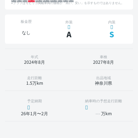
グラフはモビリコ掲載車両の価格が「高い、安い」を示すものではありません。
板金歴
外装
内装
A
S
なし
年式
車検
2024年8月
2027年8月
走行距離
出品地域
1.5万km
神奈川県
予定納期
納車時の予想走行距離
26年1月〜2月
---
万km