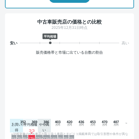
中古車販売店の価格との比較
2025年12月31日時点
平均相場
販売価格帯と市場に出ている台数の割合
352
369
386
403
420
436
453
470
487
お買い
平均相場
やや高
得
い
比較対象の中古車店が取り扱う車両とモビリコ掲載車両では取引形態や条件が異な
るため、グラフは参考情報です。
1%
2%
8%
17%
22%
22%
16%
8%
3%
1%