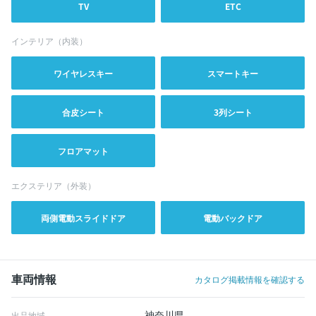
TV
ETC
インテリア（内装）
ワイヤレスキー
スマートキー
合皮シート
3列シート
フロアマット
エクステリア（外装）
両側電動スライドドア
電動バックドア
車両情報
カタログ掲載情報を確認する
神奈川県
出品地域