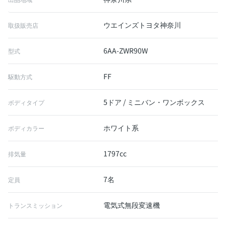
ウエインズトヨタ神奈川
取扱販売店
6AA-ZWR90W
型式
FF
駆動方式
5ドア / ミニバン・ワンボックス
ボディタイプ
ホワイト系
ボディカラー
1797cc
排気量
7名
定員
電気式無段変速機
トランスミッション