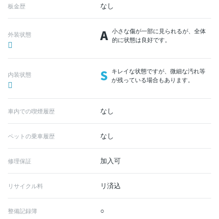
なし
板金歴
A
小さな傷が一部に見られるが、全体
外装状態
的に状態は良好です。
S
キレイな状態ですが、微細な汚れ等
内装状態
が残っている場合もあります。
なし
車内での喫煙履歴
なし
ペットの乗車履歴
加入可
修理保証
リ済込
リサイクル料
○
整備記録簿