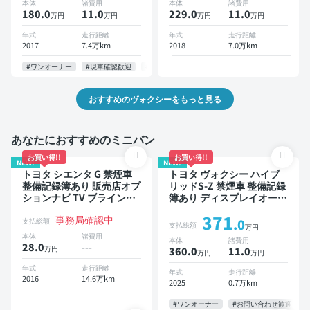
本体
諸費用
本体
諸費用
ター ドライブレコーダー
イブレコーダー 衝突軽減
180.0
11
.0
229.0
11
.0
万円
万円
万円
万円
衝突軽減 両側電動スライド
両側電動スライドドア 7人
ドア 7人乗り
乗り
年式
走行距離
年式
走行距離
2017
7.4万km
2018
7.0万km
#ワンオーナー
#現車確認歓迎
#お問い合わせ歓迎
おすすめのヴォクシーをもっと見る
あなたにおすすめのミニバン
お買い得!!
お買い得!!
NEW!
NEW!
トヨタ シエンタ G 禁煙車
トヨタ ヴォクシー ハイブ
整備記録簿あり 販売店オプ
リッドS-Z 禁煙車 整備記録
ションナビ TV ブラインド
簿あり ディスプレイオーデ
スポットモニター 3列シー
ィオ TV 後席モニター ブラ
371
事務局確認中
ト スマートキー バックモ
インドスポットモニター デ
支払総額
.0
支払総額
万円
ニター ドライブレコーダー
ジタルインナーミラー オー
本体
諸費用
本体
諸費用
衝突軽減 両側電動スライド
トクルーズ 3列シート スマ
28.0
---
万円
360.0
11
.0
万円
万円
ドア 7人乗り
ートキー ETC 電動バック
ドア バックモニター 全方
年式
走行距離
年式
走行距離
2016
14.6万km
位カメラ ドライブレコーダ
2025
0.7万km
ー 衝突軽減 両側電動スラ
イドドア 7人乗り
#ワンオーナー
#お問い合わせ歓迎