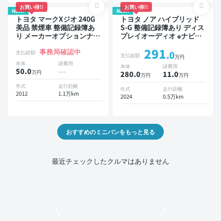
お買い得!!
お買い得!!
NEW!
NEW!
トヨタ マークXジオ 240G
トヨタ ノア ハイブリッド
美品 禁煙車 整備記録簿あ
S-G 整備記録簿あり ディス
り メーカーオプションナビ
プレイオーディオ ※ナビキ
TV 3列シート スマートキー
ットあり TV オートクルー
291
事務局確認中
ETC バックモニター 7人乗
ズ 3列シート スマートキー
支払総額
.0
支払総額
万円
り
バックモニター ドライブレ
本体
諸費用
本体
諸費用
コーダー 衝突軽減 7人乗り
50.0
---
万円
280.0
11
.0
万円
万円
年式
走行距離
年式
走行距離
2012
1.1万km
2024
0.5万km
おすすめのミニバンをもっと見る
最近チェックしたクルマはありません
モビリコでクルマを売りたい方