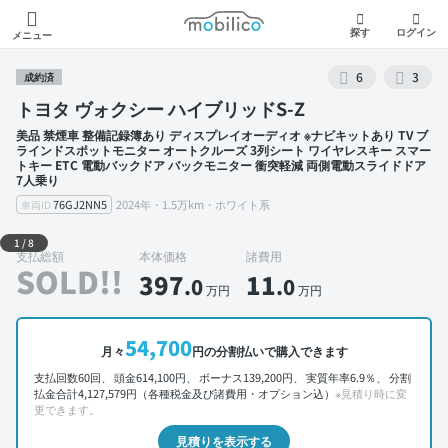
モビリコ
探す
ログイン
メニュー
6
3
成約済
トヨタ ヴォクシー ハイブリッドS-Z
美品 禁煙車 整備記録簿あり ディスプレイオーディオ ※ナビキットあり TV ブ
ラインドスポットモニター オートクルーズ 3列シート ワイヤレスキー スマー
トキー ETC 電動バックドア バックモニター 衝突軽減 両側電動スライドドア
7人乗り
76GJ2NN5
2024年・1.5万km・ホワイト系
車両ID
外装 左前
1
/
8
支払総額
本体価格
諸費用
SOLD!!
397
11
.0
.0
万円
万円
54,700
月々
円の分割払いで購入できます
支払回数60回、 頭金614,100円、 ボーナス139,200円、 実質年率6.9％、 分割
払金合計4,127,579円（各種税金及び諸費用・オプション込）
※見積り時に変
更できます。
見積りを表示する