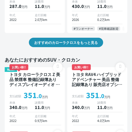
本体
諸費用
本体
諸費用
ンルーフ バックモニター
トクルーズ スマートキー
287.0
11
.0
430.0
11
.0
万円
万円
万円
万円
全方位カメラ ドライブレコ
ETC 電動バックドア バッ
ーダー 衝突軽減
クモニター 全方位カメラ
年式
走行距離
年式
走行距離
ドライブレコーダー 衝突軽
2022
2.0万km
2026
0.2万km
減
#ワンオーナー
#現車確認歓迎
#お
おすすめのカローラクロスをもっと見る
あなたにおすすめのSUV・クロカン
お買い得!!
お買い得!!
NEW!
トヨタ カローラクロス Z 美
トヨタ RAV4 ハイブリッド
品 禁煙車 整備記録簿あり
アドベンチャー 美品 整備
ディスプレイオーディオ ※
記録簿あり 販売店オプショ
ナビキットあり ブラインド
ンナビ TV ブラインドスポ
351
351
スポットモニター オートク
ットモニター デジタルイン
.0
.0
支払総額
支払総額
万円
万円
ルーズ スマートキー ETC
ナーミラー オートクルーズ
本体
諸費用
本体
諸費用
電動バックドア バックモニ
スマートキー ETC バック
340.0
11
.0
340.0
11
.0
万円
万円
万円
万円
ター 全方位カメラ ドライ
モニター ドライブレコーダ
ブレコーダー 衝突軽減
ー 衝突軽減
年式
走行距離
年式
走行距離
2022
0.9万km
2022
4.0万km