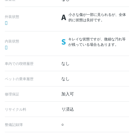
A
小さな傷が一部に見られるが、全体
外装状態
的に状態は良好です。
S
キレイな状態ですが、微細な汚れ等
内装状態
が残っている場合もあります。
なし
車内での喫煙履歴
なし
ペットの乗車履歴
加入可
修理保証
リ済込
リサイクル料
○
整備記録簿