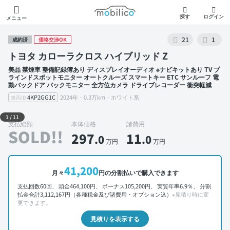
モビリコ
探す
ログイン
メニュー
21
1
成約済
価格交渉OK
トヨタ カローラクロス ハイブリッド Z
美品 禁煙車 整備記録簿あり ディスプレイオーディオ ※ナビキットあり TV ブ
ラインドスポットモニター オートクルーズ スマートキー ETC サンルーフ 電
動バックドア バックモニター 全方位カメラ ドライブレコーダー 衝突軽減
4KP2GG1C
2024年・0.3万km・ホワイト系
車両ID
外装 左前
1
/
11
支払総額
本体価格
諸費用
SOLD!!
297
11
.0
.0
万円
万円
41,200
月々
円の分割払いで購入できます
支払回数60回、 頭金464,100円、 ボーナス105,200円、 実質年率6.9％、 分割
払金合計3,112,167円（各種税金及び諸費用・オプション込）
※見積り時に変
更できます。
見積りを表示する