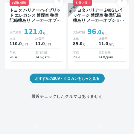
お買い得!!
お買い得!!
終了間近
トヨタ ハリアーハイブリッ
トヨタ ハリアー 240G Lパ
ド エレガンス 禁煙車 整備
ッケージ 禁煙車 整備記録
記録簿あり メーカーオプシ
簿あり メーカーオプション
ョンナビ TV スマートキー
ナビ TV ワイヤレスキー
121
96
ETC バックモニター ドラ
ETC サンルーフ バックモ
.0
.0
支払総額
支払総額
万円
万円
イブレコーダー
ニター ドライブレコーダー
本体
諸費用
本体
諸費用
110.0
11
.0
85.0
11
.0
万円
万円
万円
万円
年式
走行距離
年式
走行距離
2014
14.6万km
2008
14.0万km
おすすめのSUV・クロカンをもっと見る
最近チェックしたクルマはありません
モビリコでクルマを売りたい方