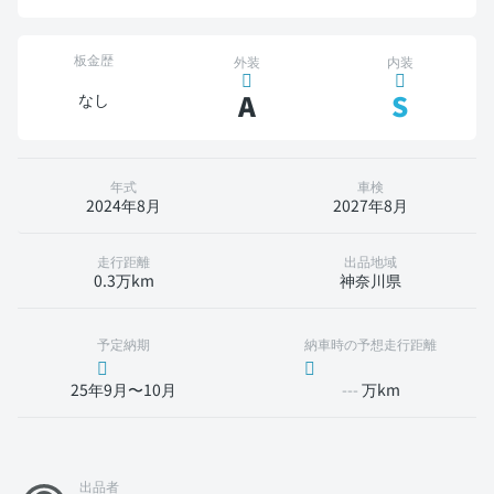
板金歴
外装
内装
A
S
なし
年式
車検
2024年8月
2027年8月
走行距離
出品地域
0.3万km
神奈川県
予定納期
納車時の予想走行距離
25年9月〜10月
---
万km
出品者