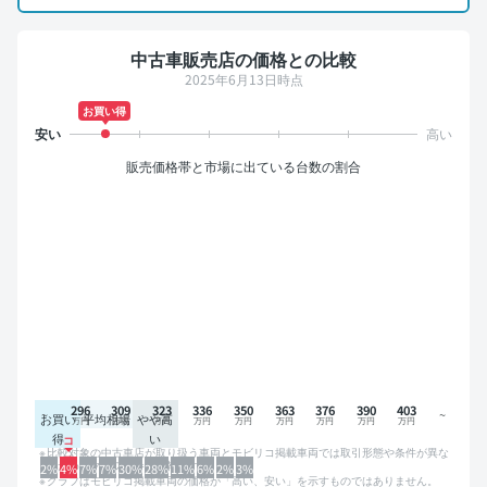
中古車販売店の価格との比較
2025年6月13日時点
お買い得
販売価格帯と市場に出ている台数の割合
296
309
323
336
350
363
376
390
403
お買い
平均相場
やや高
得
い
比較対象の中古車店が取り扱う車両とモビリコ掲載車両では取引形態や条件が異な
るため、グラフは参考情報です。
2%
4%
7%
7%
30%
28%
11%
6%
2%
3%
グラフはモビリコ掲載車両の価格が「高い、安い」を示すものではありません。