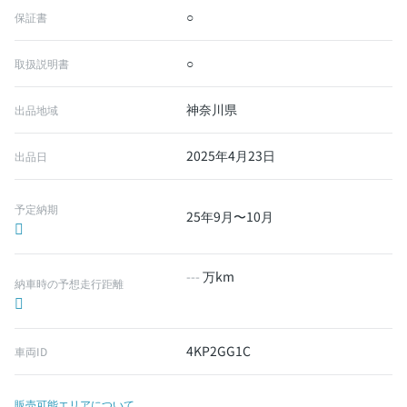
○
保証書
○
取扱説明書
神奈川県
出品地域
2025年4月23日
出品日
予定納期
25年9月〜10月
---
万km
納車時の予想走行距離
4KP2GG1C
車両ID
販売可能エリアについて