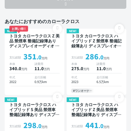
あなたにおすすめのカローラクロス
お買い得!!
NEW!
NEW!
トヨタ カローラクロス Z 美
トヨタ カローラクロス ハ
品 禁煙車 整備記録簿あり
イブリッド Z 禁煙車 整備記
ディスプレイオーディオ ※
録簿あり ディスプレイオー
ナビキットあり ブラインド
ディオ ※ナビキットあり TV
351
286
スポットモニター オートク
オートクルーズ スマートキ
.0
.0
支払総額
支払総額
万円
万円
ルーズ スマートキー ETC
ー ETC 電動バックドア バ
本体
諸費用
本体
諸費用
電動バックドア バックモニ
ックモニター 衝突軽減
340.0
11
.0
275.0
11
.0
万円
万円
万円
万円
ター 全方位カメラ ドライ
ブレコーダー 衝突軽減
年式
走行距離
年式
走行距離
2022
0.9万km
2023
6.5万km
#ワンオーナー
NEW!
NEW!
トヨタ カローラクロス ハ
トヨタ カローラクロス ハ
イブリッド S 美品 禁煙車
イブリッド Z 美品 禁煙車
整備記録簿あり ディスプレ
整備記録簿あり ディスプレ
イオーディオ ブラインドス
イオーディオ ※ナビキット
298
441
ポットモニター オートクル
あり 本革シート TV ブライ
.0
.0
支払総額
支払総額
万円
万円
ーズ スマートキー ETC サ
ンドスポットモニター オー