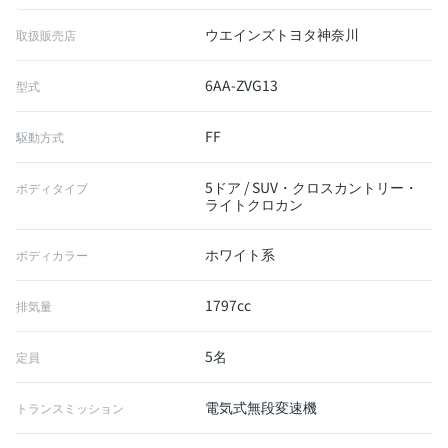
ウエインズトヨタ神奈川
取扱販売店
6AA-ZVG13
型式
FF
駆動方式
5ドア / SUV・クロスカントリー・
ボディタイプ
ライトクロカン
ホワイト系
ボディカラー
1797cc
排気量
5名
定員
電気式無段変速機
トランスミッション