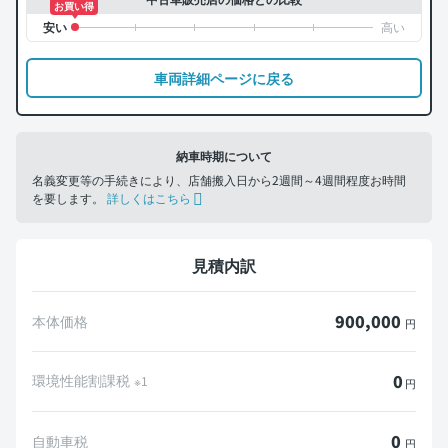
お買い得
車両詳細ページに戻る
納車時期について
名義変更等の手続きにより、店舗搬入日から2週間～4週間程度お時間
を要します。
詳しくはこちら
見積内訳
900,000
本体価格
円
0
環境性能割課税
※1
円
0
自動車税
円