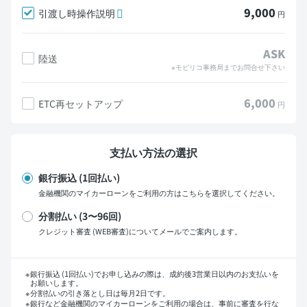
9,000
引渡し時操作説明
円
ASK
陸送
※モビリコ事務局までお問合せ下さい
6,000
ETC再セットアップ
円
支払い方法の選択
銀行振込 (1回払い)
金融機関のマイカーローンをご利用の方はこちらを選択してください。
分割払い (3〜96回)
クレジット審査 (WEB審査)についてメールでご案内します。
支払い回数
銀行振込 (1回払い)でお申し込みの際は、成約後3営業日以内のお支払いを
お願いします。
分割払いの引き落とし日は毎月2日です。
銀行など金融機関のマイカーローンをご利用の場合は、事前に審査を行な