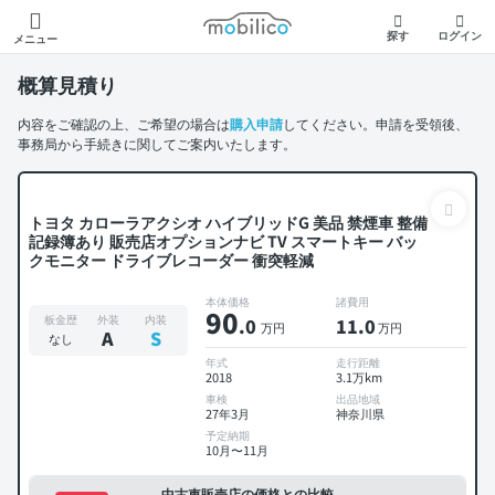
モビリコ
探す
ログイン
メニュー
概算見積り
内容をご確認の上、ご希望の場合は
購入申請
してください。申請を受領後、
事務局から手続きに関してご案内いたします。
トヨタ カローラアクシオ ハイブリッドG 美品 禁煙車 整備
記録簿あり 販売店オプションナビ TV スマートキー バッ
クモニター ドライブレコーダー 衝突軽減
本体価格
諸費用
90
板金歴
外装
内装
.0
11
.0
万円
万円
A
S
なし
年式
走行距離
2018
3.1万km
車検
出品地域
27年3月
神奈川県
予定納期
10月〜11月
中古車販売店の価格との比較