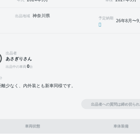
神奈川県
出品地域
予定納期
26年8月〜9
出品者
あさぎりさん
0
出品中の車両
台
ト
距離少なく、内外装とも新車同様です。
出品者への質問は締め切られ
車両状態
車体装備