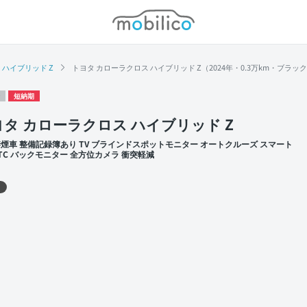
モビリコ
ハイブリッド Z
トヨタ カローラクロス ハイブリッド Z（2024年・0.3万km・ブラッ
短納期
タ カローラクロス ハイブリッド Z
禁煙車 整備記録簿あり TV ブラインドスポットモニター オートクルーズ スマート
ETC バックモニター 全方位カメラ 衝突軽減
 左前