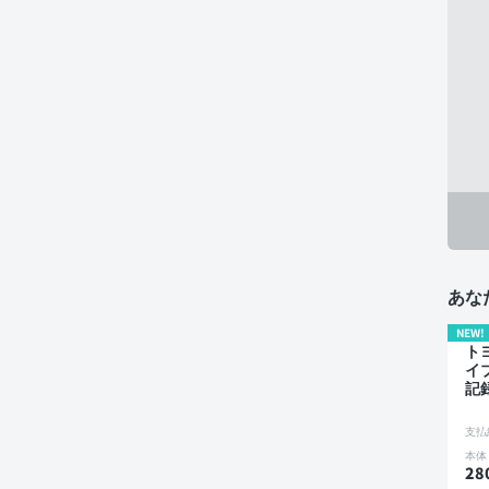
あな
NEW!
ト
イ
記
オ
り
支払
モ
本体
ス
28
ッ