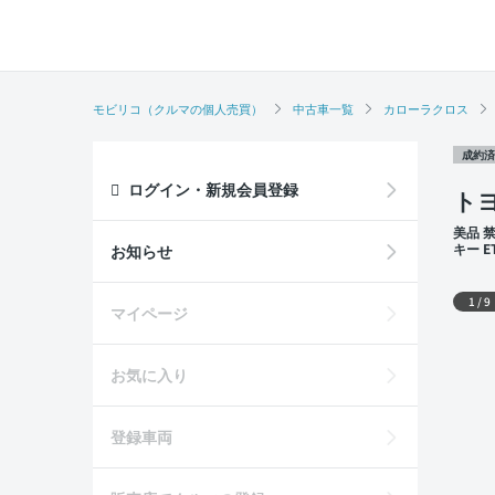
モビリコ（クルマの個人売買）
中古車一覧
カローラクロス
成約済
ログイン・新規会員登録
トヨ
美品 
キー 
お知らせ
席
外装
1
/
9
マイページ
お気に入り
登録車両