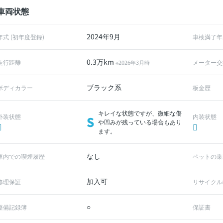
車両状態
2024年9月
年式 (初年度登録)
車検満了年
0.3万km
走行距離
メーター交
※2026年3月時
ブラック系
ボディカラー
板金歴
キレイな状態ですが、微細な傷
外装状態
内装状態
S
や凹みが残っている場合もあり
ます。
なし
車内での喫煙履歴
ペットの乗
加入可
修理保証
リサイクル
○
整備記録簿
保証書