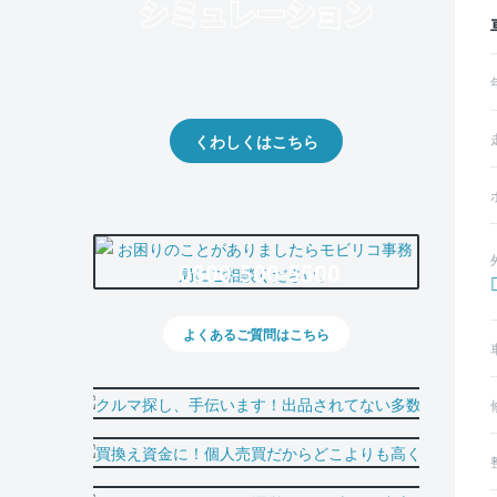
クルマの将来的な価値を予測！
出品や下取りの際の参考に。
くわしくはこちら
0800-500-5500
よくあるご質問はこちら