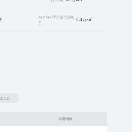
納車時の予想走行距離
月
0.3万km
ました
車両情報