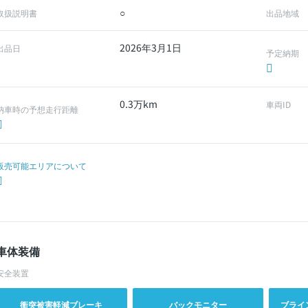
○
取扱説明書
出品地域
2026年3月1日
出品日
予定納期
0.3万km
車両ID
納車時の予想走行距離
販売可能エリアについて
車体装備
安全装置
衝突被害軽減ブレーキ
バックモニター
ブライ