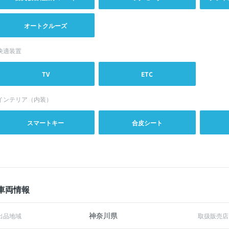
オートクルーズ
快適装置
TV
ETC
インテリア（内装）
スマートキー
合皮シート
車両情報
神奈川県
出品地域
取扱販売店