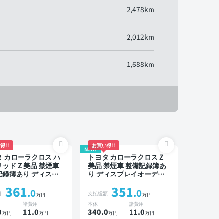
2,478km
2,012km
1,688km
得!!
お買い得!!
NEW!
 カローラクロス ハ
トヨタ カローラクロス Z
ッド Z 美品 禁煙車
美品 禁煙車 整備記録簿あ
記録簿あり ディスプ
り ディスプレイオーディ
オーディオ ※ナビキッ
オ ※ナビキットあり ブライ
361
351
 TV ブラインドスポ
ンドスポットモニター オ
.0
.0
額
支払総額
万円
万円
モニター オートクル
ートクルーズ スマートキ
諸費用
本体
諸費用
スマートキー ETC 電
ー ETC 電動バックドア バ
0
11
.0
340.0
11
.0
万円
万円
万円
万円
ックドア バックモニ
ックモニター 全方位カメ