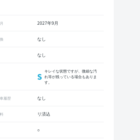
2027年9月
月
なし
換
なし
キレイな状態ですが、微細な汚
S
れ等が残っている場合もありま
す。
なし
車履歴
リ済込
料
○