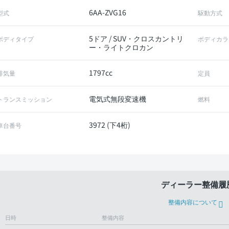
6AA-ZVG16
型式
駆動方式
5ドア / SUV・クロスカントリ
ボディタイプ
ボディカラ
ー・ライトクロカン
1797cc
排気量
定員
電気式無段変速機
トランスミッション
燃料
3972 (下4桁)
車台番号
ディーラー整備履
整備内容について
日時
整備内容