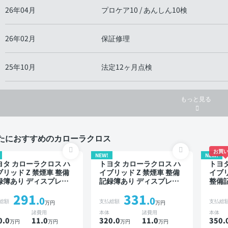
26年04月
プロケア10 / あんしん10検
26年02月
保証修理
25年10月
法定12ヶ月点検
もっと見る
たにおすすめのカローラクロス
お買い
NEW!
NEW!
ヨタ カローラクロス ハ
トヨタ カローラクロス ハ
トヨタ
ブリッド Z 禁煙車 整備
イブリッド Z 禁煙車 整備
イブリ
録簿あり ディスプレイ
記録簿あり ディスプレイ
整備
ーディオ ※ナビキットあ
オーディオ ※ナビキットあ
レイ
291
331
 TV ブラインドスポット
り TV ブラインドスポット
トあり
.0
.0
総額
支払総額
支払総
万円
万円
ニター オートクルーズ
モニター オートクルーズ
ット
諸費用
本体
諸費用
本体
マートキー ETC 電動バ
スマートキー 電動バック
ーズ 
0.0
11
.0
320.0
11
.0
350.
万円
万円
万円
万円
クドア バックモニター
ドア バックモニター 全方
動バ