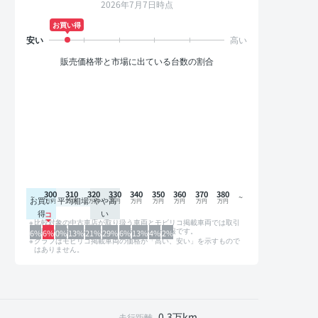
2026年7月7日時点
お買い得
販売価格帯と市場に出ている台数の割合
300
310
320
330
340
350
360
370
380
お買い
平均相場
やや高
得
い
比較対象の中古車店が取り扱う車両とモビリコ掲載車両では取引
形態や条件が異なるため、グラフは参考情報です。
6%
6%
0%
13%
21%
29%
6%
13%
4%
2%
グラフはモビリコ掲載車両の価格が「高い、安い」を示すもので
はありません。
0.3万km
走行距離