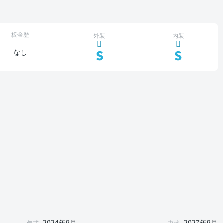
板金歴
外装
内装
S
S
なし
2024年9月
2027年9月
年式
車検