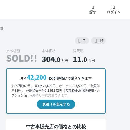
探す
ログイン
ク系）
7
16
支払総額
本体価格
諸費用
SOLD!!
304
11
.0
.0
万円
万円
外装 正面
42,200
月々
円の分割払いで購入できます
支払回数60回、 頭金474,600円、 ボーナス107,500円、 実質年
率6.9％、 分割払金合計3,186,343円（各種税金及び諸費用・オ
プション込）
※見積り時に変更できます。
見積りを表示する
中古車販売店の価格との比較