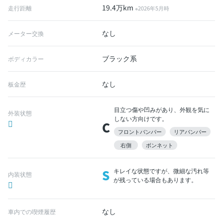
19.4万km
走行距離
※2026年5月時
なし
メーター交換
ブラック系
ボディカラー
なし
板金歴
目立つ傷や凹みがあり、外観を気に
外装状態
しない方向けです。
C
フロントバンパー
リアバンパー
右側
ボンネット
S
キレイな状態ですが、微細な汚れ等
内装状態
が残っている場合もあります。
なし
車内での喫煙履歴