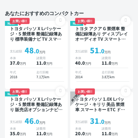
あなたにおすすめのコンパクトカー
お買い得!!
お買い得!!
NEW!
NEW!
トヨタ パッソ X Lパッケー
トヨタ アクア G 禁煙車 整
ジ・S 禁煙車 整備記録簿あ
備記録簿あり ディスプレイ
り 標準装備ナビ TV スマー
オーディオ TV スマートキ
トキー ETC バックモニタ
ー ETC バックモニター
48
51
ー ドライブレコーダー 衝
.0
.0
支払総額
支払総額
万円
万円
突軽減
本体
諸費用
本体
諸費用
37.0
11
.0
40.0
11
.0
万円
万円
万円
万円
年式
走行距離
年式
走行距離
2018
7.1万km
2014
3.8万km
お買い得!!
お買い得!!
NEW!
終了間近
トヨタ パッソ X Lパッケー
トヨタ パッソ 1.0X Lパッ
ジ・S 禁煙車 整備記録簿あ
ケージ・キリリ 美品 禁煙
り 販売店オプションナビ
車 スマートキー ETC ドラ
TV スマートキー ETC バッ
イブレコーダー
46
31
クモニター ドライブレコー
.0
.0
支払総額
支払総額
万円
万円
ダー 衝突軽減
本体
諸費用
本体
諸費用
35.0
11
.0
20.0
11
.0
万円
万円
万円
万円