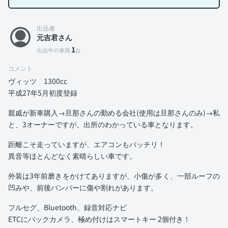
出品者
元吉君さん
1
出品中の車両
台
コメント
ヴィッツ 1300cc
平成27年5月初度登録
親戚が新車購入→旦那さんの勤める会社(使用は旦那さんのみ)→私
と、3オーナーですが、出所のわかっている車となります。
距離こそ走っていますが、エアコンもバッチリ！
異音等ほとんどなく素晴らしい車です。
外装は3年前磨きをかけてありますが、小傷が多く、一部ルーフの
凹みや、前後バンパーに傷や割れがあります。
フルセグ、Bluetooth、録音対応ナビ
ETCにバックカメラ、極め付けはスマートキー 2個付き！