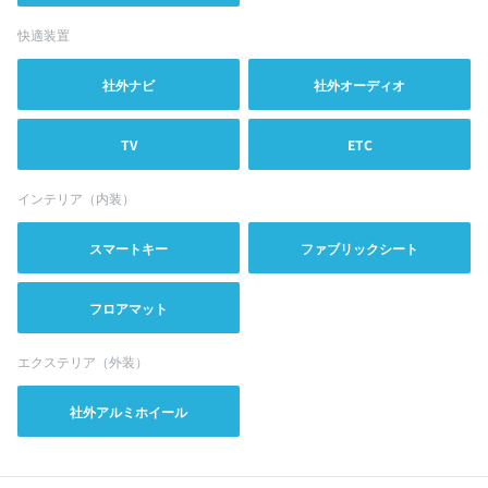
快適装置
社外ナビ
社外オーディオ
TV
ETC
インテリア（内装）
スマートキー
ファブリックシート
フロアマット
エクステリア（外装）
社外アルミホイール