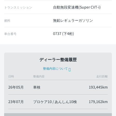
自動無段変速機(Super CVT-i)
トランスミッション
無鉛レギュラーガソリン
燃料
0737 (下4桁)
車台番号
ディーラー整備履歴
整備内容について
日時
整備内容
走行距離
26年05月
車検
193,445km
23年07月
プロケア10 / あんしん10検
179,162km