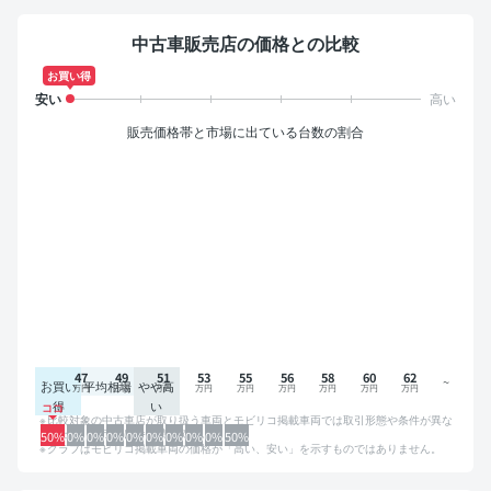
中古車販売店の価格との比較
お買い得
販売価格帯と市場に出ている台数の割合
47
49
51
53
55
56
58
60
62
お買い
平均相場
やや高
得
い
比較対象の中古車店が取り扱う車両とモビリコ掲載車両では取引形態や条件が異な
るため、グラフは参考情報です。
50%
0%
0%
0%
0%
0%
0%
0%
0%
50%
グラフはモビリコ掲載車両の価格が「高い、安い」を示すものではありません。