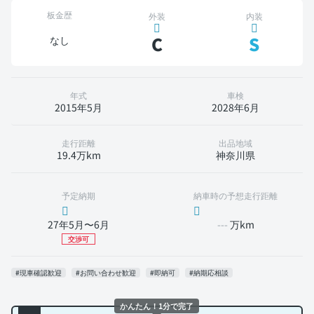
板金歴
外装
内装
C
S
なし
年式
車検
2015年5月
2028年6月
走行距離
出品地域
19.4万km
神奈川県
予定納期
納車時の予想走行距離
27年5月〜6月
---
万km
交渉可
#現車確認歓迎
#お問い合わせ歓迎
#即納可
#納期応相談
かんたん！1分で完了