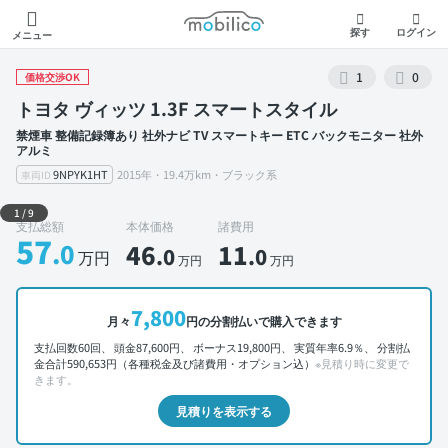
モビリコ
探す
ログイン
メニュー
1
0
価格交渉OK
トヨタ ヴィッツ 1.3F スマートスタイル
禁煙車 整備記録簿あり 社外ナビ TV スマートキー ETC バックモニター 社外
アルミ
9NPYK1HT
2015年・19.4万km・ブラック系
車両ID
外装 左前
1
/
9
支払総額
本体価格
諸費用
57
.0
46
11
.0
.0
万円
万円
万円
7,800
月々
円の分割払いで購入できます
支払回数60回、 頭金87,600円、 ボーナス19,800円、 実質年率6.9％、 分割払
金合計590,653円（各種税金及び諸費用・オプション込）
※見積り時に変更で
きます。
見積りを表示する