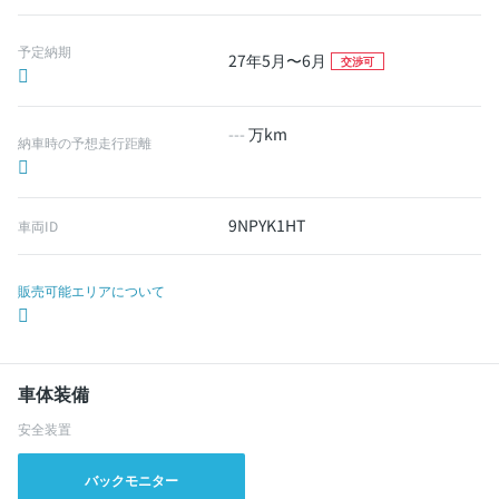
予定納期
27年5月〜6月
交渉可
---
万km
納車時の予想走行距離
9NPYK1HT
車両ID
販売可能エリアについて
車体装備
安全装置
バックモニター