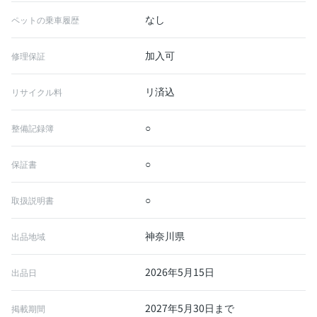
なし
ペットの乗車履歴
加入可
修理保証
リ済込
リサイクル料
○
整備記録簿
○
保証書
○
取扱説明書
神奈川県
出品地域
2026年5月15日
出品日
2027年5月30日まで
掲載期間