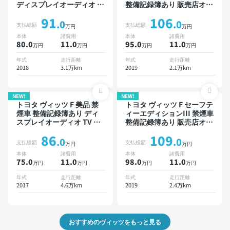
ディスプレイオーディオ ※
整備記録簿あり 販売店オプ
ナビキットあり TV スマー
ションナビ TV 後席モニタ
91
106
トキー ETC
ー スマートキー ETC バッ
.0
.0
支払総額
支払総額
万円
万円
クモニター ドライブレコー
本体
諸費用
本体
諸費用
ダー 衝突軽減
80.0
11
.0
95.0
11
.0
万円
万円
万円
万円
年式
走行距離
年式
走行距離
2018
3.1万km
2019
2.1万km
NEW!
NEW!
トヨタ ヴィッツ F 美品 禁
トヨタ ヴィッツ F セーフテ
煙車 整備記録簿あり ディ
ィーエディションIII 禁煙車
スプレイオーディオ TV ワ
整備記録簿あり 販売店オプ
イヤレスキー 衝突軽減
ションナビ TV スマートキ
86
109
ー ETC バックモニター ド
.0
.0
支払総額
支払総額
万円
万円
ライブレコーダー 衝突軽減
本体
諸費用
本体
諸費用
75.0
11
.0
98.0
11
.0
万円
万円
万円
万円
年式
走行距離
年式
走行距離
2017
4.6万km
2019
2.4万km
おすすめのヴィッツをもっと見る