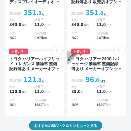
ディスプレイオーディオ ※
記録簿あり 販売店オプショ
ナビキットあり ブラインド
ンナビ TV ブラインドスポ
351
351
スポットモニター オートク
ットモニター デジタルイン
.0
.0
支払総額
支払総額
万円
万円
ルーズ スマートキー ETC
ナーミラー オートクルーズ
本体
諸費用
本体
諸費用
電動バックドア バックモニ
スマートキー ETC バック
340.0
11
.0
340.0
11
.0
万円
万円
万円
万円
ター 全方位カメラ ドライ
モニター ドライブレコーダ
ブレコーダー 衝突軽減
ー 衝突軽減
年式
走行距離
年式
走行距離
2022
0.9万km
2022
4.0万km
お買い得!!
お買い得!!
終了間近
トヨタ ハリアーハイブリッ
トヨタ ハリアー 240G Lパ
ド エレガンス 禁煙車 整備
ッケージ 禁煙車 整備記録
記録簿あり メーカーオプシ
簿あり メーカーオプション
ョンナビ TV スマートキー
ナビ TV ワイヤレスキー
121
96
ETC バックモニター ドラ
ETC サンルーフ バックモ
.0
.0
支払総額
支払総額
万円
万円
イブレコーダー
ニター ドライブレコーダー
本体
諸費用
本体
諸費用
110.0
11
.0
85.0
11
.0
万円
万円
万円
万円
年式
走行距離
年式
走行距離
2014
14.6万km
2008
14.0万km
おすすめのSUV・クロカンをもっと見る