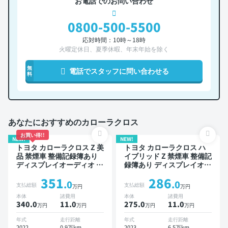
お電話でのお問い合わせ
0800-500-5500
応対時間：10時～18時
火曜定休日、夏季休暇、年末年始を除く
無
電話でスタッフに問い合わせる
料
あなたにおすすめのカローラクロス
お買い得!!
NEW!
NEW!
トヨタ カローラクロス Z 美
トヨタ カローラクロス ハ
品 禁煙車 整備記録簿あり
イブリッド Z 禁煙車 整備記
ディスプレイオーディオ ※
録簿あり ディスプレイオー
ナビキットあり ブラインド
ディオ ※ナビキットあり TV
351
286
スポットモニター オートク
オートクルーズ スマートキ
.0
.0
支払総額
支払総額
万円
万円
ルーズ スマートキー ETC
ー ETC 電動バックドア バ
本体
諸費用
本体
諸費用
電動バックドア バックモニ
ックモニター 衝突軽減
340.0
11
.0
275.0
11
.0
万円
万円
万円
万円
ター 全方位カメラ ドライ
ブレコーダー 衝突軽減
年式
走行距離
年式
走行距離
2022
0.9万km
2023
6.5万km