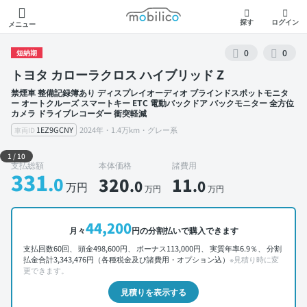
モビリコ
探す
ログイン
メニュー
0
0
短納期
トヨタ カローラクロス ハイブリッド Z
禁煙車 整備記録簿あり ディスプレイオーディオ ブラインドスポットモニタ
ー オートクルーズ スマートキー ETC 電動バックドア バックモニター 全方位
カメラ ドライブレコーダー 衝突軽減
1EZ9GCNY
2024年・1.4万km・グレー系
車両ID
外装 左前
1
/
10
支払総額
本体価格
諸費用
331
.0
320
11
.0
.0
万円
万円
万円
44,200
月々
円の分割払いで購入できます
支払回数60回、 頭金498,600円、 ボーナス113,000円、 実質年率6.9％、 分割
払金合計3,343,476円（各種税金及び諸費用・オプション込）
※見積り時に変
更できます。
見積りを表示する