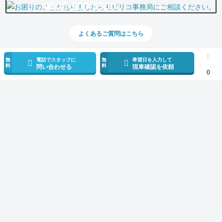
0800-500-5500
よくあるご質問はこちら
無
電話でスタッフに
無
希望日を入力して
料
料
問い合わせる
現車確認を依頼
0
スマホで新着情報を見逃さない
公式アプリを無料ダウンロード
モビリコ（クルマの個人売買）
中古車一覧
カローラクロス
ハイブリッド
サービス規約とその他情報