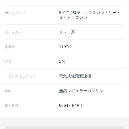
5ドア / SUV・クロスカントリー・
ボディタイプ
ライトクロカン
グレー系
ボディカラー
1797cc
排気量
5名
定員
電気式無段変速機
トランスミッション
無鉛レギュラーガソリン
燃料
0064 (下4桁)
車台番号