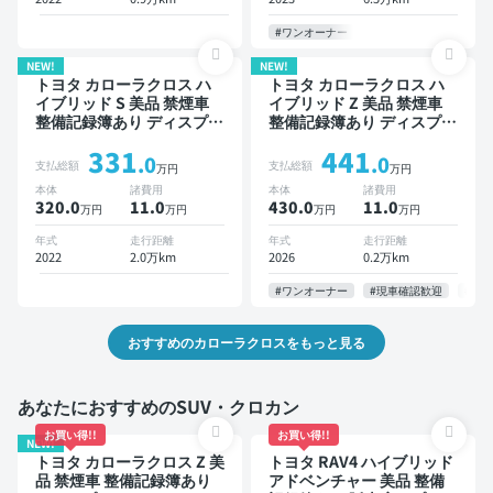
#ワンオーナー
NEW!
NEW!
トヨタ カローラクロス ハ
トヨタ カローラクロス ハ
イブリッド S 美品 禁煙車
イブリッド Z 美品 禁煙車
整備記録簿あり ディスプレ
整備記録簿あり ディスプレ
イオーディオ ブラインドス
イオーディオ ※ナビキット
331
441
ポットモニター オートクル
あり 本革シート TV ブライ
.0
.0
支払総額
支払総額
万円
万円
ーズ スマートキー ETC サ
ンドスポットモニター オー
本体
諸費用
本体
諸費用
ンルーフ バックモニター
トクルーズ スマートキー
320.0
11
.0
430.0
11
.0
万円
万円
万円
万円
全方位カメラ ドライブレコ
ETC 電動バックドア バッ
ーダー 衝突軽減
クモニター 全方位カメラ
年式
走行距離
年式
走行距離
ドライブレコーダー 衝突軽
2022
2.0万km
2026
0.2万km
減
#ワンオーナー
#現車確認歓迎
#お
おすすめのカローラクロスをもっと見る
あなたにおすすめのSUV・クロカン
お買い得!!
お買い得!!
NEW!
トヨタ カローラクロス Z 美
トヨタ RAV4 ハイブリッド
品 禁煙車 整備記録簿あり
アドベンチャー 美品 整備