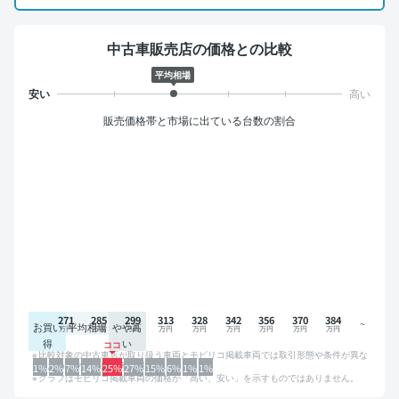
中古車販売店の価格との比較
平均相場
販売価格帯と市場に出ている台数の割合
271
285
299
313
328
342
356
370
384
お買い
平均相場
やや高
得
い
比較対象の中古車店が取り扱う車両とモビリコ掲載車両では取引形態や条件が異な
るため、グラフは参考情報です。
1%
2%
7%
14%
25%
27%
15%
6%
1%
1%
グラフはモビリコ掲載車両の価格が「高い、安い」を示すものではありません。