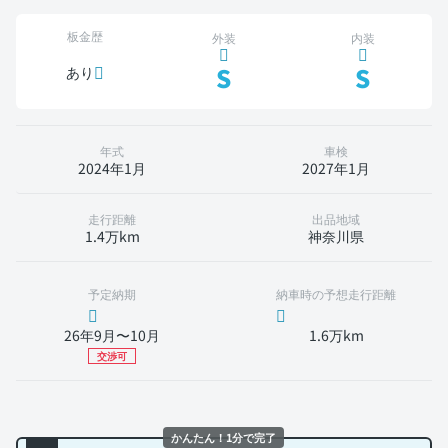
板金歴
外装
内装
S
S
あり
年式
車検
2024年1月
2027年1月
走行距離
出品地域
1.4万km
神奈川県
予定納期
納車時の予想走行距離
26年9月〜10月
1.6万km
交渉可
かんたん！1分で完了