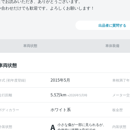
までお読みいただき、ありがとうございます。
い合わせだけでも歓迎です。よろしくお願いします！
出品者に質問する
車両状態
車体装備
車両状態
2015年5月
年式 (初年度登録)
車検満了年
5.5万km
走行距離
メーター交
※2026年5月時
ホワイト系
ボディカラー
板金歴
A
小さな傷が一部に見られるが、
外装状態
内装状態
全体的に状態は良好です。