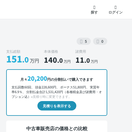
探す
ログイン
5
0
支払総額
本体価格
諸費用
151
.0
140
11
.0
.0
万円
万円
万円
外装 正面
20,200
月々
円の分割払いで購入できます
支払回数60回、 頭金228,600円、 ボーナス51,800円、 実質年
率6.9％、 分割払金合計1,531,420円（各種税金及び諸費用・オ
プション込）
※見積り時に変更できます。
見積りを表示する
中古車販売店の価格との比較