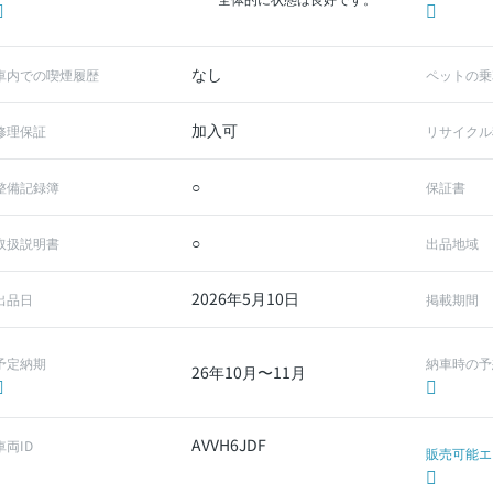
なし
車内での喫煙履歴
ペットの乗
加入可
修理保証
リサイクル
○
整備記録簿
保証書
○
取扱説明書
出品地域
2026年5月10日
出品日
掲載期間
予定納期
納車時の予
26年10月〜11月
AVVH6JDF
車両ID
販売可能エ