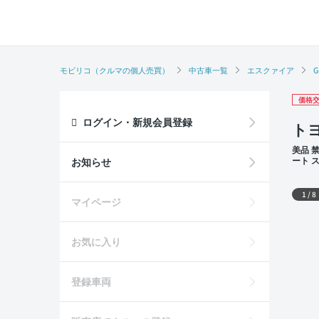
モビリコ（クルマの個人売買）
中古車一覧
エスクァイア
G
価格交
ログイン・新規会員登録
トヨ
美品 
ート 
お知らせ
席
外装
1
/
8
マイページ
お気に入り
登録車両