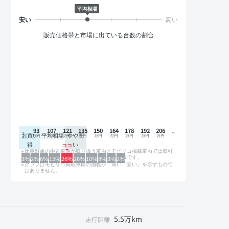
平均相場
販売価格帯と市場に出ている台数の割合
93
107
121
135
150
164
178
192
206
お買い
平均相場
やや高
得
い
比較対象の中古車店が取り扱う車両とモビリコ掲載車両では取引
形態や条件が異なるため、グラフは参考情報です。
3%
2%
6%
15%
26%
26%
10%
8%
3%
2%
グラフはモビリコ掲載車両の価格が「高い、安い」を示すもので
はありません。
5.5万km
走行距離