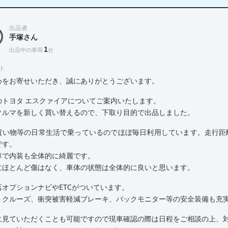
出品者
手塚さん
1
出品中の車両
台
ト
心をお寄せいただき、誠にありがとうございます。
のトヨタ エスクァイアについてご案内いたします。
クルマを新しく買い替えるので、下取り目的で出品しました。
買い物等の日常生活で乗っているのでほぼ毎日利用しています。走行距離
です。
車で内装も全体的に綺麗です。
にほとんど傷はなく、車体の状態は全体的に良いと思います。
店オプションナビやETCがついています。
トクルーズ、衝突被害軽減ブレーキ、バックモニター等の安全装備も充
に見ていただくことも可能ですので現車確認の際は日程をご相談の上、