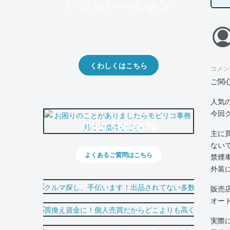
クルマの将来的な価値を予測！
出品や下取りの際の参考に。
くわしくはこちら
コメン
ご関
人気
今回
0800-500-5500
主に
ない
よくあるご質問はこちら
禁煙
外装
販売
オー
実際