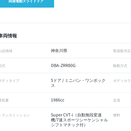
両側電動スライドドア
車両情報
神奈川県
出品地域
取扱販売店
DBA-ZRR80G
型式
駆動方式
5ドア / ミニバン・ワンボック
ボディタイプ
ボディカラ
ス
1986cc
排気量
定員
Super CVT-i（自動無段変速
トランスミッション
燃料
機/7速スポーツシーケンシャル
シフトマチック付）