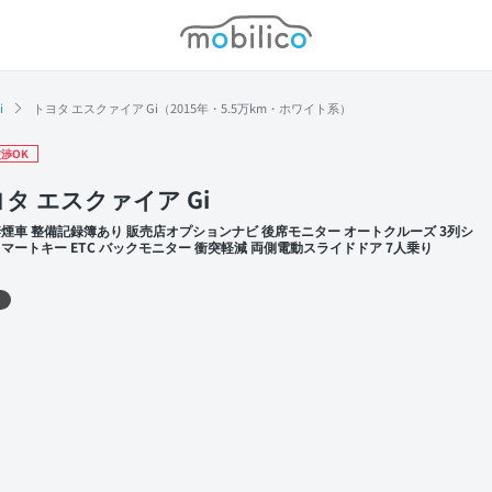
モビリコ
i
トヨタ エスクァイア Gi（2015年・5.5万km・ホワイト系）
渉OK
タ エスクァイア Gi
禁煙車 整備記録簿あり 販売店オプションナビ 後席モニター オートクルーズ 3列シ
スマートキー ETC バックモニター 衝突軽減 両側電動スライドドア 7人乗り
 左前