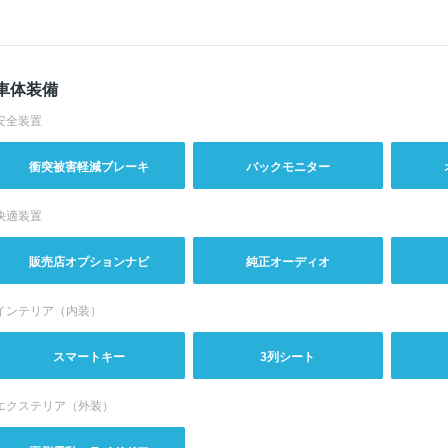
車体装備
安全装置
衝突被害軽減ブレーキ
バックモニター
快適装置
販売店オプションナビ
純正オーディオ
インテリア（内装）
スマートキー
3列シート
エクステリア（外装）