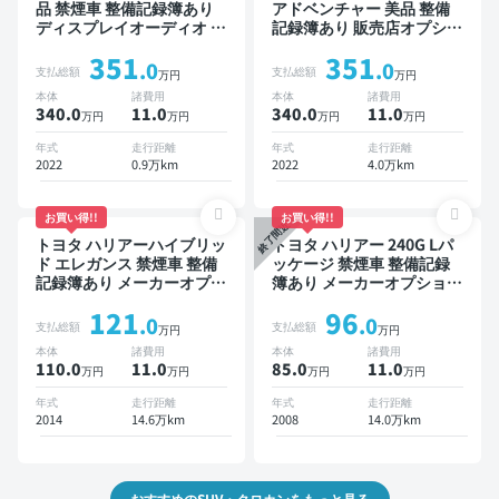
品 禁煙車 整備記録簿あり
アドベンチャー 美品 整備
ディスプレイオーディオ ※
記録簿あり 販売店オプショ
ナビキットあり ブラインド
ンナビ TV ブラインドスポ
351
351
スポットモニター オートク
ットモニター デジタルイン
.0
.0
支払総額
支払総額
万円
万円
ルーズ スマートキー ETC
ナーミラー オートクルーズ
本体
諸費用
本体
諸費用
電動バックドア バックモニ
スマートキー ETC バック
340.0
11
.0
340.0
11
.0
万円
万円
万円
万円
ター 全方位カメラ ドライ
モニター ドライブレコーダ
ブレコーダー 衝突軽減
ー 衝突軽減
年式
走行距離
年式
走行距離
2022
0.9万km
2022
4.0万km
お買い得!!
お買い得!!
終了間近
トヨタ ハリアーハイブリッ
トヨタ ハリアー 240G Lパ
ド エレガンス 禁煙車 整備
ッケージ 禁煙車 整備記録
記録簿あり メーカーオプシ
簿あり メーカーオプション
ョンナビ TV スマートキー
ナビ TV ワイヤレスキー
121
96
ETC バックモニター ドラ
ETC サンルーフ バックモ
.0
.0
支払総額
支払総額
万円
万円
イブレコーダー
ニター ドライブレコーダー
本体
諸費用
本体
諸費用
110.0
11
.0
85.0
11
.0
万円
万円
万円
万円
年式
走行距離
年式
走行距離
2014
14.6万km
2008
14.0万km
おすすめのSUV・クロカンをもっと見る