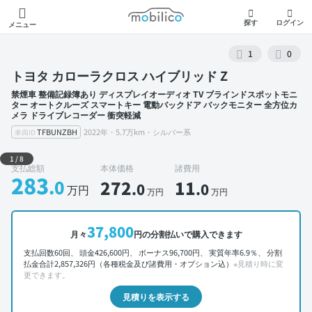
モビリコ
探す
ログイン
メニュー
1
0
トヨタ カローラクロス ハイブリッド Z
禁煙車 整備記録簿あり ディスプレイオーディオ TV ブラインドスポットモニ
ター オートクルーズ スマートキー 電動バックドア バックモニター 全方位カ
メラ ドライブレコーダー 衝突軽減
TFBUNZBH
2022年・5.7万km・シルバー系
車両ID
外装 左前
1
/
8
支払総額
本体価格
諸費用
283
.0
272
11
.0
.0
万円
万円
万円
37,800
月々
円の分割払いで購入できます
支払回数60回、 頭金426,600円、 ボーナス96,700円、 実質年率6.9％、 分割
払金合計2,857,326円（各種税金及び諸費用・オプション込）
※見積り時に変
更できます。
見積りを表示する