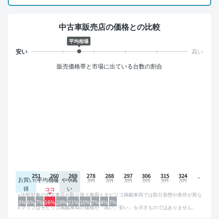
中古車販売店の価格との比較
平均相場
販売価格帯と市場に出ている台数の割合
251
260
269
278
288
297
306
315
324
お買い
平均相場
やや高
得
い
比較対象の中古車店が取り扱う車両とモビリコ掲載車両では取引形態や条件が異な
るため、グラフは参考情報です。
3%
6%
7%
16%
19%
21%
10%
7%
4%
7%
グラフはモビリコ掲載車両の価格が「高い、安い」を示すものではありません。