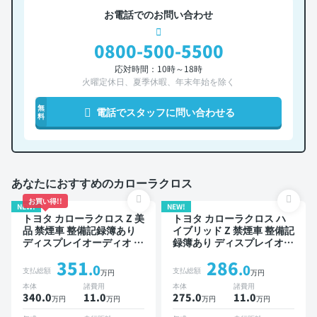
お電話でのお問い合わせ
0800-500-5500
応対時間：10時～18時
火曜定休日、夏季休暇、年末年始を除く
無
電話でスタッフに問い合わせる
料
あなたにおすすめのカローラクロス
お買い得!!
NEW!
NEW!
トヨタ カローラクロス Z 美
トヨタ カローラクロス ハ
品 禁煙車 整備記録簿あり
イブリッド Z 禁煙車 整備記
ディスプレイオーディオ ※
録簿あり ディスプレイオー
ナビキットあり ブラインド
ディオ ※ナビキットあり TV
351
286
スポットモニター オートク
オートクルーズ スマートキ
.0
.0
支払総額
支払総額
万円
万円
ルーズ スマートキー ETC
ー ETC 電動バックドア バ
本体
諸費用
本体
諸費用
電動バックドア バックモニ
ックモニター 衝突軽減
340.0
11
.0
275.0
11
.0
万円
万円
万円
万円
ター 全方位カメラ ドライ
ブレコーダー 衝突軽減