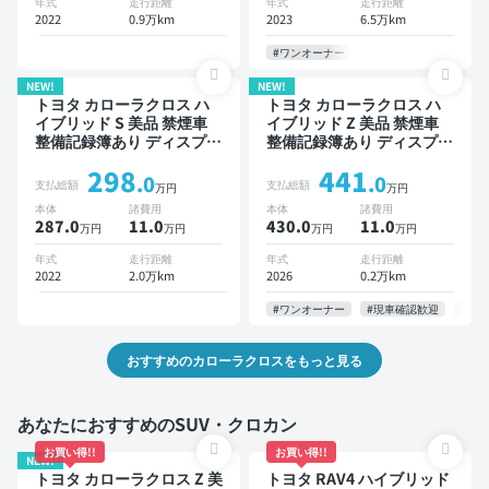
年式
走行距離
年式
走行距離
2022
0.9万km
2023
6.5万km
#ワンオーナー
NEW!
NEW!
トヨタ カローラクロス ハ
トヨタ カローラクロス ハ
イブリッド S 美品 禁煙車
イブリッド Z 美品 禁煙車
整備記録簿あり ディスプレ
整備記録簿あり ディスプレ
イオーディオ ブラインドス
イオーディオ ※ナビキット
298
441
ポットモニター オートクル
あり 本革シート TV ブライ
.0
.0
支払総額
支払総額
万円
万円
ーズ スマートキー ETC サ
ンドスポットモニター オー
本体
諸費用
本体
諸費用
ンルーフ バックモニター
トクルーズ スマートキー
287.0
11
.0
430.0
11
.0
万円
万円
万円
万円
全方位カメラ ドライブレコ
ETC 電動バックドア バッ
ーダー 衝突軽減
クモニター 全方位カメラ
年式
走行距離
年式
走行距離
ドライブレコーダー 衝突軽
2022
2.0万km
2026
0.2万km
減
#ワンオーナー
#現車確認歓迎
#お
おすすめのカローラクロスをもっと見る
あなたにおすすめのSUV・クロカン
お買い得!!
お買い得!!
NEW!
トヨタ カローラクロス Z 美
トヨタ RAV4 ハイブリッド