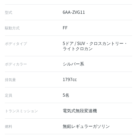
6AA-ZVG11
型式
FF
駆動方式
5ドア / SUV・クロスカントリー・
ボディタイプ
ライトクロカン
シルバー系
ボディカラー
1797cc
排気量
5名
定員
電気式無段変速機
トランスミッション
無鉛レギュラーガソリン
燃料