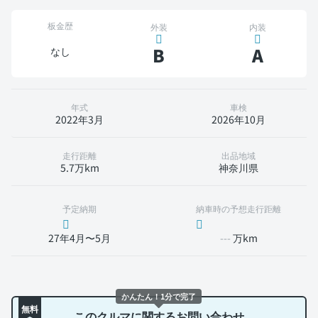
板金歴
外装
内装
B
A
なし
年式
車検
2022年3月
2026年10月
走行距離
出品地域
5.7万km
神奈川県
予定納期
納車時の予想走行距離
27年4月〜5月
---
万km
かんたん！1分で完了
無料
このクルマに関するお問い合わせ