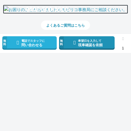
0800-500-5500
よくあるご質問はこちら
無
電話でスタッフに
無
希望日を入力して
料
料
問い合わせる
現車確認を依頼
1
スマホで新着情報を見逃さない
公式アプリを無料ダウンロード
モビリコ（クルマの個人売買）
中古車一覧
カローラクロス
ハイブリッド