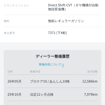
Direct Shift-CVT（ギヤ機構付自動
トランスミッション
無段変速機）
無鉛レギュラーガソリン
燃料
7371 (下4桁)
車台番号
ディーラー整備履歴
整備内容について
日時
整備内容
走行距離
26年05月
プロケア10 / あんしん10検
12,586km
25年10月
法定12ヶ月点検
7,979km