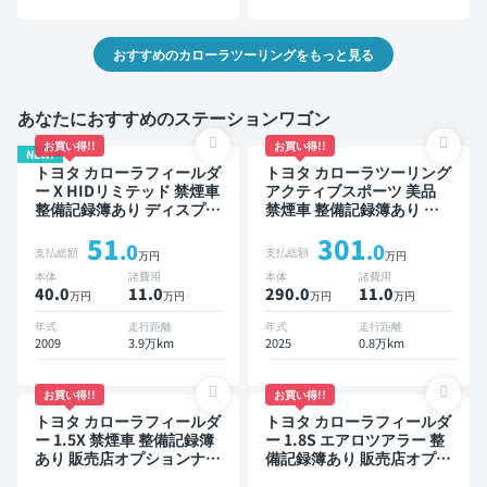
おすすめのカローラツーリングをもっと見る
あなたにおすすめのステーションワゴン
お買い得!!
お買い得!!
NEW!
トヨタ カローラフィールダ
トヨタ カローラツーリング
ー X HIDリミテッド 禁煙車
アクティブスポーツ 美品
整備記録簿あり ディスプレ
禁煙車 整備記録簿あり デ
イオーディオ ※ナビキット
ィスプレイオーディオ ※ナ
51
301
あり TV ワイヤレスキー
ビキットあり TV ブライン
.0
.0
支払総額
支払総額
万円
万円
ドスポットモニター オート
本体
諸費用
本体
諸費用
クルーズ スマートキー
40.0
11
.0
290.0
11
.0
万円
万円
万円
万円
ETC バックモニター ドラ
イブレコーダー 衝突軽減
年式
走行距離
年式
走行距離
2009
3.9万km
2025
0.8万km
お買い得!!
お買い得!!
トヨタ カローラフィールダ
トヨタ カローラフィールダ
ー 1.5X 禁煙車 整備記録簿
ー 1.8S エアロツアラー 整
あり 販売店オプションナビ
備記録簿あり 販売店オプシ
TV ワイヤレスキー ETC バ
ョンナビ スマートキー