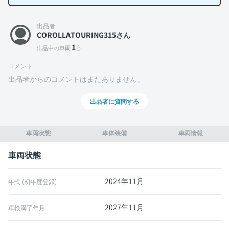
出品者
COROLLATOURING315さん
1
出品中の車両
台
コメント
出品者からのコメントはまだありません。
出品者に質問する
車両状態
車体装備
車両情報
車両状態
2024年11月
年式 (初年度登録)
2027年11月
車検満了年月