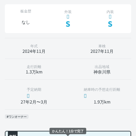
板金歴
外装
内装
S
S
なし
年式
車検
2024年11月
2027年11月
走行距離
出品地域
1.3万km
神奈川県
予定納期
納車時の予想走行距離
27年2月〜3月
1.9万km
#ワンオーナー
かんたん！1分で完了