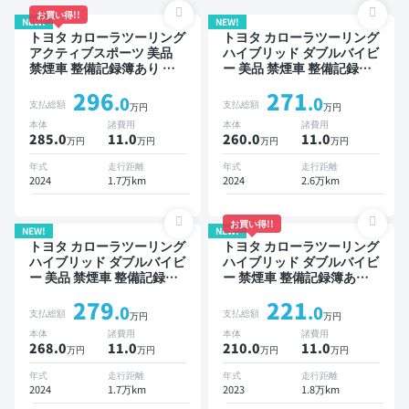
お買い得!!
NEW!
NEW!
トヨタ カローラツーリング
トヨタ カローラツーリング
アクティブスポーツ 美品
ハイブリッド ダブルバイビ
禁煙車 整備記録簿あり デ
ー 美品 禁煙車 整備記録簿
ィスプレイオーディオ ※ナ
あり ディスプレイオーディ
296
271
ビキットあり ブラインドス
オ ※ナビキットあり TV ブ
.0
.0
支払総額
支払総額
万円
万円
ポットモニター オートクル
ラインドスポットモニター
本体
諸費用
本体
諸費用
ーズ スマートキー ETC バ
オートクルーズ スマートキ
285.0
11
.0
260.0
11
.0
万円
万円
万円
万円
ックモニター ドライブレコ
ー ETC バックモニター ド
ーダー 衝突軽減
ライブレコーダー 衝突軽減
年式
走行距離
年式
走行距離
2024
1.7万km
2024
2.6万km
お買い得!!
NEW!
NEW!
トヨタ カローラツーリング
トヨタ カローラツーリング
ハイブリッド ダブルバイビ
ハイブリッド ダブルバイビ
ー 美品 禁煙車 整備記録簿
ー 禁煙車 整備記録簿あり
あり ディスプレイオーディ
ディスプレイオーディオ ※
279
221
オ ※ナビキットあり TV オ
ナビキットあり TV ブライ
.0
.0
支払総額
支払総額
万円
万円
ートクルーズ スマートキー
ンドスポットモニター オー
本体
諸費用
本体
諸費用
ETC バックモニター 衝突
トクルーズ スマートキー
268.0
11
.0
210.0
11
.0
万円
万円
万円
万円
軽減
ETC バックモニター ドラ
イブレコーダー 衝突軽減
年式
走行距離
年式
走行距離
2024
1.7万km
2023
1.8万km