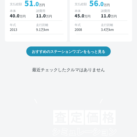
51
56
ックモニター ドライブレコ
ETC バックモニター
.0
.0
支払総額
支払総額
万円
万円
ーダー
本体
諸費用
本体
諸費用
40.0
11
.0
45.0
11
.0
万円
万円
万円
万円
年式
走行距離
年式
走行距離
2013
9.1万km
2008
3.4万km
おすすめのステーションワゴンをもっと見る
最近チェックしたクルマはありません
モビリコでクルマを売りたい方