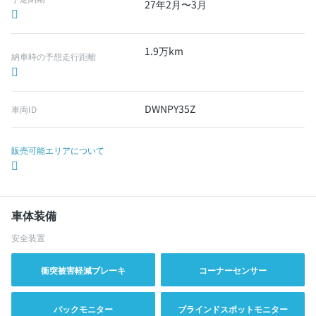
27年2月〜3月
1.9万km
納車時の予想走行距離
DWNPY35Z
車両ID
販売可能エリアについて
車体装備
安全装置
衝突被害軽減ブレーキ
コーナーセンサー
バックモニター
ブラインドスポットモニター