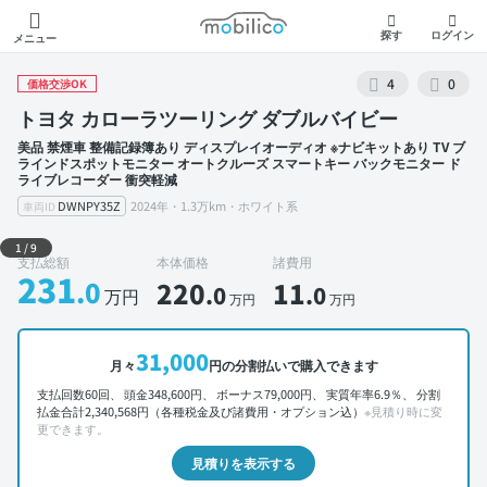
モビリコ
探す
ログイン
メニュー
4
0
価格交渉OK
トヨタ カローラツーリング ダブルバイビー
美品 禁煙車 整備記録簿あり ディスプレイオーディオ ※ナビキットあり TV ブ
ラインドスポットモニター オートクルーズ スマートキー バックモニター ド
ライブレコーダー 衝突軽減
DWNPY35Z
2024年・1.3万km・ホワイト系
車両ID
外装 左前
1
/
9
支払総額
本体価格
諸費用
231
.0
220
11
.0
.0
万円
万円
万円
31,000
月々
円の分割払いで購入できます
支払回数60回、 頭金348,600円、 ボーナス79,000円、 実質年率6.9％、 分割
払金合計2,340,568円（各種税金及び諸費用・オプション込）
※見積り時に変
更できます。
見積りを表示する