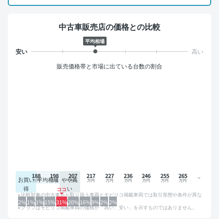
中古車販売店の価格との比較
平均相場
販売価格帯と市場に出ている台数の割合
188
198
207
217
227
236
246
255
265
お買い
平均相場
やや高
得
い
比較対象の中古車店が取り扱う車両とモビリコ掲載車両では取引形態や条件が異な
るため、グラフは参考情報です。
2%
1%
1%
15%
31%
20%
16%
9%
2%
2%
グラフはモビリコ掲載車両の価格が「高い、安い」を示すものではありません。