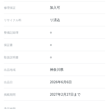
加入可
修理保証
リ済込
リサイクル料
○
整備記録簿
○
保証書
○
取扱説明書
神奈川県
出品地域
2026年6月6日
出品日
2027年2月27日まで
掲載期間
予定納期