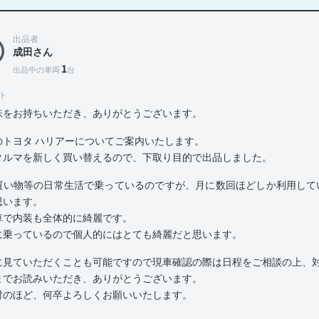
出品者
成田さん
1
出品中の車両
台
ト
味をお持ちいただき、ありがとうございます。
のトヨタ ハリアーについてご案内いたします。
クルマを新しく買い替えるので、下取り目的で出品しました。
買い物等の日常生活で乗っているのですが、月に数回ほどしか利用してい
思います。
車で内装も全体的に綺麗です。
に乗っているので個人的にはとても綺麗だと思います。
に見ていただくことも可能ですので現車確認の際は日程をご相談の上、
までお読みいただき、ありがとうございます。
討のほど、何卒よろしくお願いいたします。