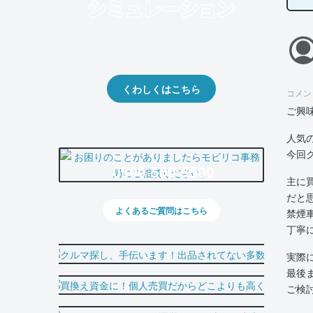
クルマの将来的な価値を予測！
出品や下取りの際の参考に。
くわしくはこちら
コメン
ご興
人気
今回
0800-500-5500
主に
だと
よくあるご質問はこちら
禁煙
丁寧
実際
最後
ご検