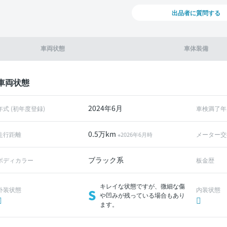
出品者に質問する
車両状態
車体装備
車両状態
2024年6月
年式 (初年度登録)
車検満了年
0.5万km
走行距離
メーター交
※2026年6月時
ブラック系
ボディカラー
板金歴
キレイな状態ですが、微細な傷
外装状態
内装状態
S
や凹みが残っている場合もあり
ます。