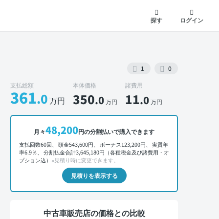
探す
ログイン
1
0
支払総額
本体価格
諸費用
361
.0
350
11
.0
.0
万円
万円
万円
外装 正面
48,200
月々
円の分割払いで購入できます
支払回数60回、 頭金543,600円、 ボーナス123,200円、 実質年
率6.9％、 分割払金合計3,645,180円（各種税金及び諸費用・オ
プション込）
※見積り時に変更できます。
見積りを表示する
中古車販売店の価格との比較