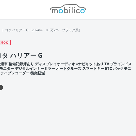
モビリコ
トヨタ ハリアー G（2024年・0.5万km・ブラック系）
渉OK
タ ハリアー G
禁煙車 整備記録簿あり ディスプレイオーディオ ※ナビキットあり TV ブラインドス
モニター デジタルインナーミラー オートクルーズ スマートキー ETC バックモニ
ドライブレコーダー 衝突軽減
 左前