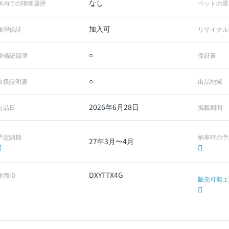
なし
車内での喫煙履歴
ペットの乗
加入可
修理保証
リサイクル
○
整備記録簿
保証書
○
取扱説明書
出品地域
2026年6月28日
出品日
掲載期間
予定納期
納車時の予
27年3月〜4月
DXYTTX4G
車両ID
販売可能エ