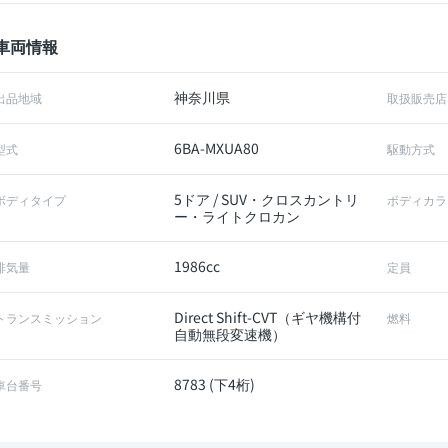
車両情報
神奈川県
出品地域
取扱販売店
6BA-MXUA80
型式
駆動方式
5ドア / SUV・クロスカントリ
ボディタイプ
ボディカラ
ー・ライトクロカン
1986cc
排気量
定員
Direct Shift-CVT（ギヤ機構付
トランスミッション
燃料
自動無段変速機）
8783 (下4桁)
車台番号