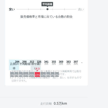
平均相場
販売価格帯と市場に出ている台数の割合
284
298
312
326
341
355
369
383
397
お買い
平均相場
やや高
得
い
比較対象の中古車店が取り扱う車両とモビリコ掲載車両では取引
形態や条件が異なるため、グラフは参考情報です。
1%
3%
9%
15%
25%
23%
12%
9%
2%
2%
グラフはモビリコ掲載車両の価格が「高い、安い」を示すもので
はありません。
0.5万km
走行距離