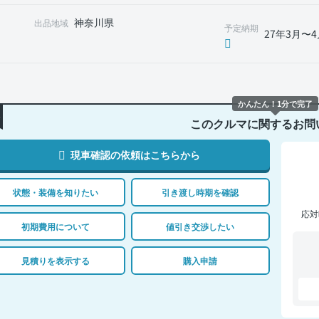
神奈川県
出品地域
予定納期
27年3月〜4
かんたん！1分で完了
このクルマに関するお問
現車確認の依頼はこちらから
状態・装備を知りたい
引き渡し時期を確認
応対
初期費用について
値引き交渉したい
見積りを表示する
購入申請