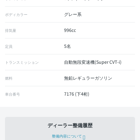
グレー系
ボディカラー
996cc
排気量
5名
定員
自動無段変速機(Super CVT-i)
トランスミッション
無鉛レギュラーガソリン
燃料
7176 (下4桁)
車台番号
ディーラー整備履歴
整備内容について