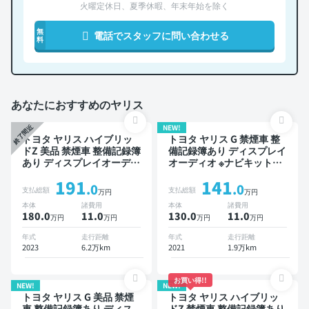
火曜定休日、夏季休暇、年末年始を除く
無
電話でスタッフに問い合わせる
料
あなたにおすすめのヤリス
NEW!
終了間近
トヨタ ヤリス ハイブリッ
トヨタ ヤリス G 禁煙車 整
ドZ 美品 禁煙車 整備記録簿
備記録簿あり ディスプレイ
あり ディスプレイオーディ
オーディオ ※ナビキットあ
オ ※ナビキットあり ブライ
り スマートキー ドライブ
191
141
ンドスポットモニター オー
レコーダー 衝突軽減
.0
.0
支払総額
支払総額
万円
万円
トクルーズ スマートキー
本体
諸費用
本体
諸費用
ETC バックモニター ドラ
180.0
11
.0
130.0
11
.0
万円
万円
万円
万円
イブレコーダー 衝突軽減
年式
走行距離
年式
走行距離
2023
6.2万km
2021
1.9万km
お買い得!!
NEW!
NEW!
トヨタ ヤリス G 美品 禁煙
トヨタ ヤリス ハイブリッ
車 整備記録簿あり ディス
ドZ 禁煙車 整備記録簿あり