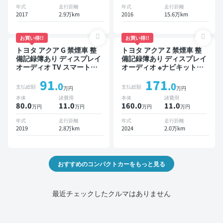
年式
走行距離
年式
走行距離
2017
2.9万km
2016
15.6万km
お買い得!!
お買い得!!
トヨタ アクア G 禁煙車 整
トヨタ アクア Z 禁煙車 整
備記録簿あり ディスプレイ
備記録簿あり ディスプレイ
オーディオ TV スマートキ
オーディオ ※ナビキットあ
ー ETC バックモニター 衝
り TV オートクルーズ ワイ
91
171
突軽減
ヤレスキー スマートキー
.0
.0
支払総額
支払総額
万円
万円
ETC バックモニター 全方
本体
諸費用
本体
諸費用
位カメラ 衝突軽減
80.0
11
.0
160.0
11
.0
万円
万円
万円
万円
年式
走行距離
年式
走行距離
2019
2.8万km
2024
2.0万km
おすすめのコンパクトカーをもっと見る
最近チェックしたクルマはありません