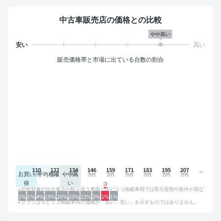
中古車販売店の価格との比較
やや高い
販売価格帯と市場に出ている台数の割合
110
122
134
146
159
171
183
195
207
お買い
平均相場
やや高
得
い
比較対象の中古車店が取り扱う車両とモビリコ掲載車両では取引形態や条件が異な
るため、グラフは参考情報です。
1%
1%
4%
19%
26%
20%
23%
3%
1%
1%
グラフはモビリコ掲載車両の価格が「高い、安い」を示すものではありません。