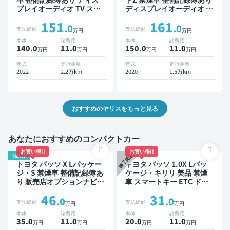
プレイオーディオ TV スマ
ディスプレイオーディオ ※
ートキー ETC バックモニ
ナビキットあり ブラインド
151
161
ター ドライブレコーダー
スポットモニター オートク
.0
.0
支払総額
支払総額
万円
万円
衝突軽減
ルーズ スマートキー ETC
本体
諸費用
本体
諸費用
バックモニター 全方位カメ
140.0
11
.0
150.0
11
.0
万円
万円
万円
万円
ラ ドライブレコーダー 衝
突軽減
年式
走行距離
年式
走行距離
2022
2.2万km
2020
1.5万km
おすすめのヤリスをもっと見る
あなたにおすすめのコンパクトカー
お買い得!!
お買い得!!
NEW!
終了間近
トヨタ パッソ X Lパッケー
トヨタ パッソ 1.0X Lパッ
ジ・S 禁煙車 整備記録簿あ
ケージ・キリリ 美品 禁煙
り 販売店オプションナビ
車 スマートキー ETC ドラ
TV スマートキー ETC バッ
イブレコーダー
46
31
クモニター ドライブレコー
.0
.0
支払総額
支払総額
万円
万円
ダー 衝突軽減
本体
諸費用
本体
諸費用
35.0
11
.0
20.0
11
.0
万円
万円
万円
万円