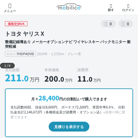
モビリコ
探す
ログイン
メニュー
0
0
価格交渉OK
トヨタ ヤリス X
整備記録簿あり メーカーオプションナビ ワイヤレスキー バックモニター 衝
突軽減
7HDPADVD
2024年・1.2万km・グレー系
車両ID
外装 左前
1
/
9
支払総額
本体価格
諸費用
211
.0
200
11
.0
.0
万円
万円
万円
28,400
月々
円の分割払いで購入できます
支払回数60回、 頭金318,600円、 ボーナス72,200円、 実質年率6.9％、 分割
払金合計2,146,672円（各種税金及び諸費用・オプション込）
※見積り時に変
更できます。
見積りを表示する