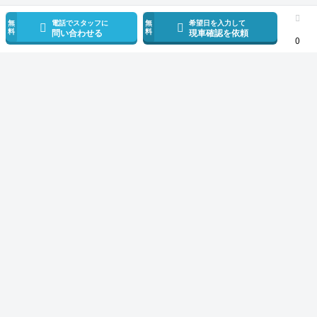
無
電話でスタッフに
無
希望日を入力して
料
料
問い合わせる
現車確認を依頼
0
スマホで新着情報を見逃さない
公式アプリを無料ダウンロード
モビリコ（クルマの個人売買）
中古車一覧
ヤリス
X
トヨタ ヤリス 
サービス規約とその他情報
販売可能エリア
運営会社