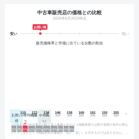
中古車販売店の価格との比較
2026年6月26日時点
お買い得
販売価格帯と市場に出ている台数の割合
110
122
134
146
158
169
181
193
205
お買い
平均相場
やや高
得
い
比較対象の中古車店が取り扱う車両とモビリコ掲載車両では取引形態や条件が異な
るため、グラフは参考情報です。
2%
2%
5%
12%
25%
30%
16%
6%
2%
0%
グラフはモビリコ掲載車両の価格が「高い、安い」を示すものではありません。