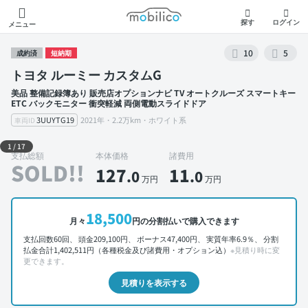
モビリコ
探す
ログイン
メニュー
10
5
成約済
短納期
トヨタ ルーミー カスタムG
美品 整備記録簿あり 販売店オプションナビ TV オートクルーズ スマートキー
ETC バックモニター 衝突軽減 両側電動スライドドア
3UUYTG19
2021年・2.2万km・ホワイト系
車両ID
外装 左前
1
/
17
支払総額
本体価格
諸費用
SOLD!!
127
11
.0
.0
万円
万円
18,500
月々
円の分割払いで購入できます
支払回数60回、 頭金209,100円、 ボーナス47,400円、 実質年率6.9％、 分割
払金合計1,402,511円（各種税金及び諸費用・オプション込）
※見積り時に変
更できます。
見積りを表示する