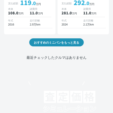
119
292
オートクルーズ 3列シート
.0
.0
支払総額
支払総額
万円
万円
スマートキー ETC バック
本体
諸費用
本体
諸費用
モニター ドライブレコーダ
108.0
11
.0
281.0
11
.0
万円
万円
万円
万円
ー 衝突軽減 両側電動スラ
イドドア 7人乗り
年式
走行距離
年式
走行距離
2016
2.9万km
2024
2.1万km
おすすめのミニバンをもっと見る
最近チェックしたクルマはありません
モビリコでクルマを売りたい方