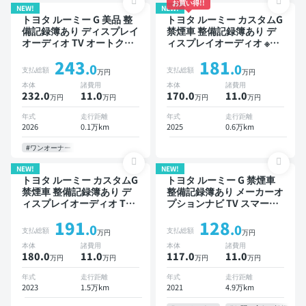
お買い得!!
NEW!
NEW!
トヨタ ルーミー G 美品 整
トヨタ ルーミー カスタムG
備記録簿あり ディスプレイ
禁煙車 整備記録簿あり デ
オーディオ TV オートクル
ィスプレイオーディオ ※ナ
ーズ スマートキー ETC バ
ビキットあり TV オートク
243
181
ックモニター 衝突軽減 両
ルーズ スマートキー ETC
.0
.0
支払総額
支払総額
万円
万円
側電動スライドドア
バックモニター ドライブレ
本体
諸費用
本体
諸費用
コーダー 衝突軽減 両側電
232.0
11
.0
170.0
11
.0
万円
万円
万円
万円
動スライドドア
年式
走行距離
年式
走行距離
2026
0.1万km
2025
0.6万km
#ワンオーナー
NEW!
NEW!
トヨタ ルーミー カスタムG
トヨタ ルーミー G 禁煙車
禁煙車 整備記録簿あり デ
整備記録簿あり メーカーオ
ィスプレイオーディオ TV
プションナビ TV スマート
オートクルーズ スマートキ
キー ETC バックモニター
191
128
ー ETC バックモニター 衝
ドライブレコーダー 衝突軽
.0
.0
支払総額
支払総額
万円
万円
突軽減 両側電動スライドド
減 両側電動スライドドア
本体
諸費用
本体
諸費用
ア
180.0
11
.0
117.0
11
.0
万円
万円
万円
万円
年式
走行距離
年式
走行距離
2023
1.5万km
2021
4.9万km