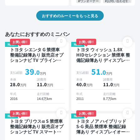
#ワンオーナー
#お問い合わせ歓迎
おすすめのルーミーをもっと見る
あなたにおすすめのミニバン
お買い得!!
お買い得!!
NEW!
NEW!
トヨタ シエンタ G 禁煙車
トヨタ ウィッシュ 1.8X
整備記録簿あり 販売店オプ
HIDセレクション 禁煙車 整
ションナビ TV ブラインド
備記録簿あり ディスプレイ
スポットモニター 3列シー
オーディオ ※ナビキットあ
39
51
ト スマートキー バックモ
り 後席モニター スマート
.0
.0
支払総額
支払総額
万円
万円
ニター ドライブレコーダー
キー ETC ドライブレコー
本体
諸費用
本体
諸費用
衝突軽減 両側電動スライド
ダー
28.0
11
.0
40.0
11
.0
万円
万円
万円
万円
ドア 7人乗り
年式
走行距離
年式
走行距離
2016
14.6万km
2011
8.7万km
お買い得!!
お買い得!!
NEW!
NEW!
トヨタ プリウスα S 禁煙車
トヨタ ノア ハイブリッド
整備記録簿あり 販売店オプ
S-G 美品 禁煙車 整備記録
ションナビ TV スマートキ
簿あり ディスプレイオーデ
ー ETC バックモニター
ィオ ※ナビキットあり TV