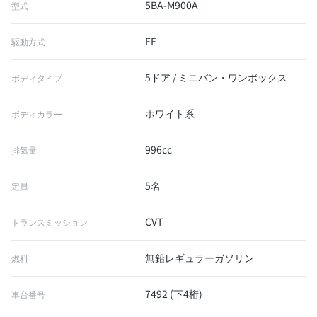
5BA-M900A
型式
FF
駆動方式
5ドア / ミニバン・ワンボックス
ボディタイプ
ホワイト系
ボディカラー
996cc
排気量
5名
定員
CVT
トランスミッション
無鉛レギュラーガソリン
燃料
7492 (下4桁)
車台番号