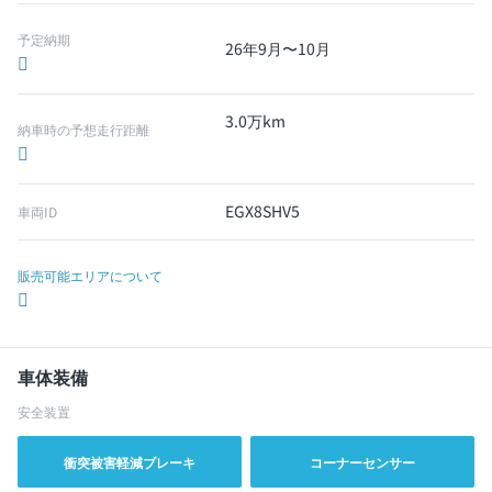
予定納期
26年9月〜10月
3.0万km
納車時の予想走行距離
EGX8SHV5
車両ID
販売可能エリアについて
車体装備
安全装置
衝突被害軽減ブレーキ
コーナーセンサー