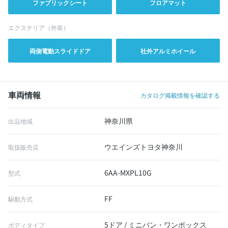
ファブリックシート
フロアマット
エクステリア（外装）
両側電動スライドドア
社外アルミホイール
車両情報
カタログ掲載情報を確認する
神奈川県
出品地域
ウエインズトヨタ神奈川
取扱販売店
6AA-MXPL10G
型式
FF
駆動方式
5ドア / ミニバン・ワンボックス
ボディタイプ