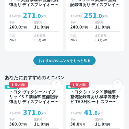
簿あり ディスプレイオーデ
記録簿あり ディスプレイオ
ィオ TV ブラインドスポッ
ーディオ TV オートクルー
271
251
トモニター オートクルーズ
ズ スマートキー ETC バッ
.0
.0
支払総額
支払総額
万円
万円
スマートキー ETC バック
クモニター 全方位カメラ
本体
諸費用
本体
諸費用
モニター ドライブレコーダ
ドライブレコーダー 衝突軽
260.0
11
.0
240.0
11
.0
万円
万円
万円
万円
ー 衝突軽減 両側電動スラ
減 両側電動スライドドア 7
イドドア
人乗り
年式
走行距離
年式
走行距離
2023
1.5万km
2022
1.4万km
おすすめのシエンタをもっと見る
あなたにおすすめのミニバン
お買い得!!
お買い得!!
NEW!
NEW!
トヨタ ヴォクシー ハイブ
トヨタ シエンタ X 禁煙車
リッドS-Z 禁煙車 整備記録
整備記録簿あり 標準装備ナ
簿あり ディスプレイオーデ
ビ TV 3列シート スマート
ィオ TV 後席モニター ブラ
キー バックモニター 7人乗
371
41
インドスポットモニター デ
り
.0
.0
支払総額
支払総額
万円
万円
ジタルインナーミラー オー
本体
諸費用
本体
諸費用
トクルーズ 3列シート スマ
360.0
11
.0
30.0
11
.0
万円
万円
万円
万円
ートキー ETC 電動バック