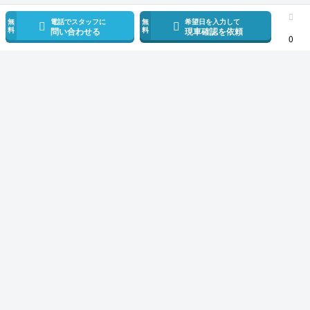
無
電話でスタッフに
無
希望日を入力して
料
料
問い合わせる
現車確認を依頼
0
スマホで新着情報を見逃さない
公式アプリを無料ダウンロード
モビリコ（クルマの個人売買）
中古車一覧
シエンタ
ハイブリッドZ
サービス規約とその他情報
販売可能エリア
運営会社