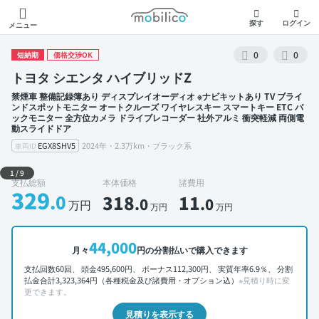
モビリコ
探す
ログイン
メニュー
0
0
短納期
価格交渉OK
トヨタ シエンタ ハイブリッドZ
禁煙車 整備記録簿あり ディスプレイオーディオ ※ナビキットあり TV ブライ
ンドスポットモニター オートクルーズ ワイヤレスキー スマートキー ETC バ
ックモニター 全方位カメラ ドライブレコーダー 社外アルミ 衝突軽減 両側電
動スライドドア
EGX8SHV5
2024年・2.3万km・ブラック系
車両ID
外装 左前
1
/
9
支払総額
本体価格
諸費用
329
.0
318
11
.0
.0
万円
万円
万円
44,000
月々
円の分割払いで購入できます
支払回数60回、 頭金495,600円、 ボーナス112,300円、 実質年率6.9％、 分割
払金合計3,323,364円（各種税金及び諸費用・オプション込）
※見積り時に変
更できます。
見積りを表示する