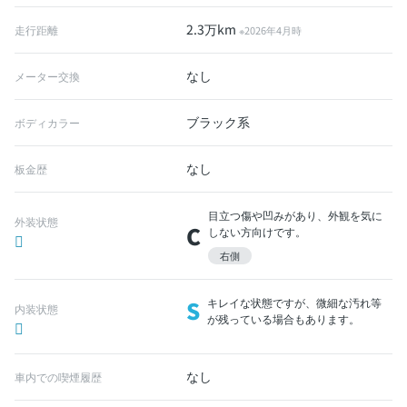
2.3万km
走行距離
※2026年4月時
なし
メーター交換
ブラック系
ボディカラー
なし
板金歴
目立つ傷や凹みがあり、外観を気に
外装状態
C
しない方向けです。
右側
S
キレイな状態ですが、微細な汚れ等
内装状態
が残っている場合もあります。
なし
車内での喫煙履歴