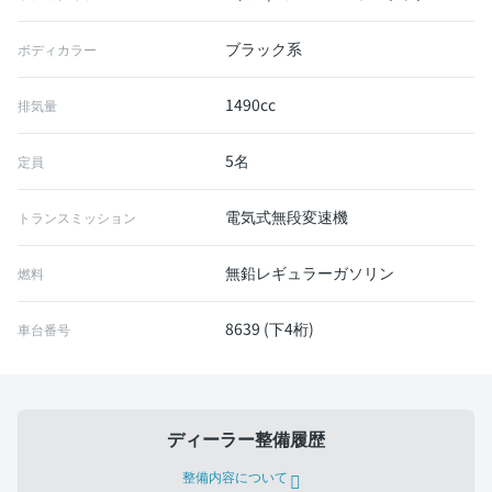
ブラック系
ボディカラー
1490cc
排気量
5名
定員
電気式無段変速機
トランスミッション
無鉛レギュラーガソリン
燃料
8639 (下4桁)
車台番号
ディーラー整備履歴
整備内容について