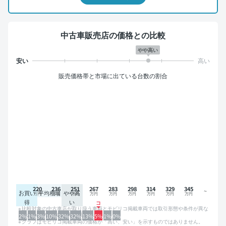
中古車販売店の価格との比較
やや高い
販売価格帯と市場に出ている台数の割合
220
236
251
267
283
298
314
329
345
お買い
平均相場
やや高
得
い
比較対象の中古車店が取り扱う車両とモビリコ掲載車両では取引形態や条件が異な
るため、グラフは参考情報です。
2%
1%
3%
10%
32%
32%
13%
5%
1%
0%
グラフはモビリコ掲載車両の価格が「高い、安い」を示すものではありません。