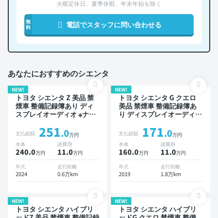
火曜定休日、夏季休暇、年末年始を除く
無
電話でスタッフに問い合わせる
料
あなたにおすすめのシエンタ
NEW!
NEW!
トヨタ シエンタ Z 美品 禁
トヨタ シエンタ G クエロ
煙車 整備記録簿あり ディ
美品 禁煙車 整備記録簿あ
スプレイオーディオ ※ナビ
り ディスプレイオーディオ
キットあり TV ブラインド
※ナビキットあり TV 3列シ
251
171
スポットモニター オートク
ート ワイヤレスキー スマ
.0
.0
支払総額
支払総額
万円
万円
ルーズ 3列シート スマート
ートキー ETC バックモニ
本体
諸費用
本体
諸費用
キー ETC バックモニター
ター 全方位カメラ ドライ
240.0
11
.0
160.0
11
.0
万円
万円
万円
万円
全方位カメラ ドライブレコ
ブレコーダー 両側電動スラ
ーダー 衝突軽減 両側電動
イドドア 7人乗り
年式
走行距離
年式
走行距離
スライドドア 7人乗り
2024
0.6万km
2019
1.8万km
NEW!
NEW!
トヨタ シエンタ ハイブリ
トヨタ シエンタ ハイブリ
ッドZ 美品 禁煙車 整備記録
ッドG クエロ 禁煙車 整備