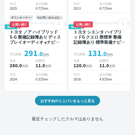
ドア バックモニター 全方
年式
走行距離
年式
走行距離
位カメラ ドライブレコーダ
2025
0.7万km
2013
8.7万km
ー 衝突軽減 両側電動スラ
イドドア 7人乗り
#ワンオーナー
#お問い合わせ歓迎
お買い得!!
お買い得!!
NEW!
NEW!
トヨタ ノア ハイブリッド
トヨタ シエンタ ハイブリ
S-G 整備記録簿あり ディス
ッドG クエロ 禁煙車 整備
プレイオーディオ ※ナビキ
記録簿あり 標準装備ナビ
ットあり TV オートクルー
TV スマートキー ETC バッ
291
131
ズ 3列シート スマートキー
クモニター ドライブレコー
.0
.0
支払総額
支払総額
万円
万円
バックモニター ドライブレ
ダー 衝突軽減 両側電動ス
本体
諸費用
本体
諸費用
コーダー 衝突軽減 7人乗り
ライドドア
280.0
11
.0
120.0
11
.0
万円
万円
万円
万円
年式
走行距離
年式
走行距離
2024
0.5万km
2018
4.9万km
おすすめのミニバンをもっと見る
最近チェックしたクルマはありません