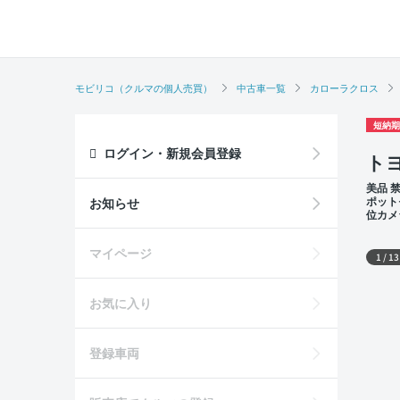
モビリコ（クルマの個人売買）
中古車一覧
カローラクロス
短納期
ログイン・新規会員登録
トヨ
美品 
ポット
お知らせ
位カメ
外装
マイページ
1
/
13
お気に入り
登録車両