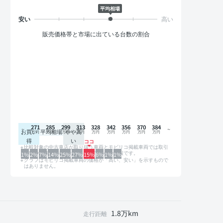
平均相場
販売価格帯と市場に出ている台数の割合
271
285
299
313
328
342
356
370
384
お買い
平均相場
やや高
得
い
比較対象の中古車店が取り扱う車両とモビリコ掲載車両では取引
形態や条件が異なるため、グラフは参考情報です。
1%
2%
7%
14%
25%
27%
15%
6%
1%
1%
グラフはモビリコ掲載車両の価格が「高い、安い」を示すもので
はありません。
1.8万km
走行距離