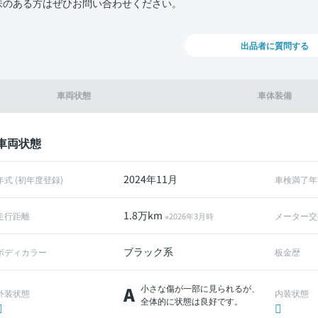
味のある方はぜひお問い合わせください。
出品者に質問する
車両状態
車体装備
車両状態
2024年11月
年式 (初年度登録)
車検満了年
1.8万km
走行距離
メーター交
※2026年3月時
ブラック系
ボディカラー
板金歴
A
小さな傷が一部に見られるが、
外装状態
内装状態
全体的に状態は良好です。