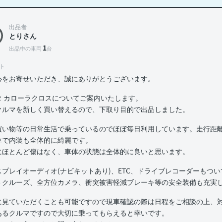
出品者
とりさん
1
出品中の車両
台
ト
心をお寄せいただき、誠にありがとうございます。
タ カローラクロスについてご案内いたします。
クルマを新しく買い替えるので、下取り目的で出品しました。
買い物等の日常生活で乗っているのでほぼ毎日利用しています。走行距離は
車で内装も全体的に綺麗です。
にほとんど傷はなく、車体の状態は全体的に良いと思います。
スプレイオーディオ(ナビキットあり)、ETC、ドライブレコーダーもつ
トクルーズ、全方位カメラ、衝突被害軽減ブレーキ等の安全装備も充実
に見ていただくことも可能ですので現車確認の際は日程をご相談の上、
あるクルマですので大切に乗ってもらえると幸いです。