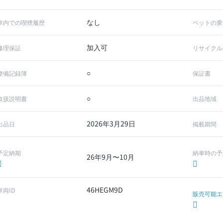
なし
車内での喫煙履歴
ペットの乗
加入可
修理保証
リサイクル
○
整備記録簿
保証書
○
取扱説明書
出品地域
2026年3月29日
出品日
掲載期間
予定納期
納車時の予
26年9月〜10月
46HEGM9D
車両ID
販売可能エ