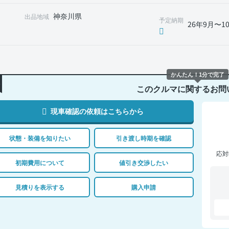
神奈川県
出品地域
予定納期
26年9月〜1
かんたん！1分で完了
このクルマに関するお問
現車確認の依頼はこちらから
状態・装備を知りたい
引き渡し時期を確認
応対
初期費用について
値引き交渉したい
見積りを表示する
購入申請