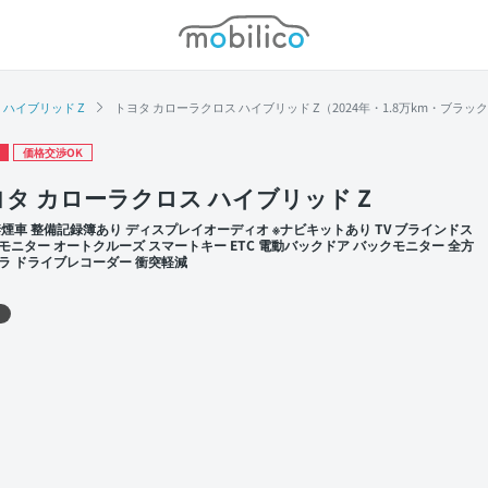
モビリコ
ハイブリッド Z
トヨタ カローラクロス ハイブリッド Z（2024年・1.8万km・ブラッ
価格交渉OK
タ カローラクロス ハイブリッド Z
禁煙車 整備記録簿あり ディスプレイオーディオ ※ナビキットあり TV ブラインドス
モニター オートクルーズ スマートキー ETC 電動バックドア バックモニター 全方
ラ ドライブレコーダー 衝突軽減
 左前