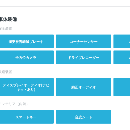
車体装備
安全装置
衝突被害軽減ブレーキ
コーナーセンサー
全方位カメラ
ドライブレコーダー
快適装置
ディスプレイオーディオ(ナビ
純正オーディオ
キットあり)
インテリア（内装）
スマートキー
合皮シート