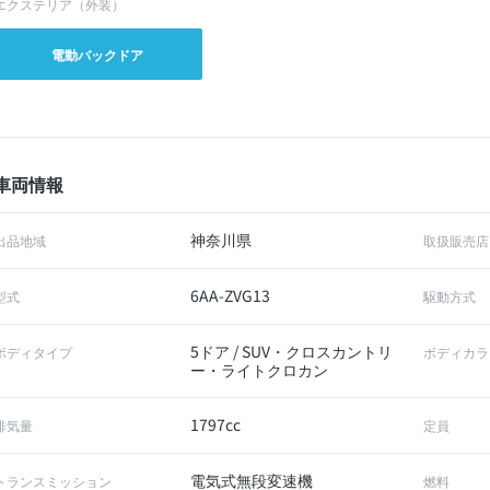
エクステリア（外装）
電動バックドア
車両情報
神奈川県
出品地域
取扱販売店
6AA-ZVG13
型式
駆動方式
5ドア / SUV・クロスカントリ
ボディタイプ
ボディカラ
ー・ライトクロカン
1797cc
排気量
定員
電気式無段変速機
トランスミッション
燃料