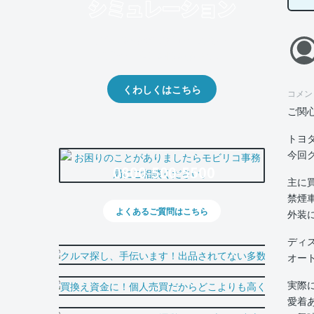
クルマの将来的な価値を予測！
出品や下取りの際の参考に。
くわしくはこちら
コメン
ご関
トヨ
今回
0800-500-5500
主に
禁煙
よくあるご質問はこちら
外装
ディ
オー
実際
愛着