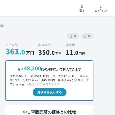
探す
ログイン
ク系）
0
0
支払総額
本体価格
諸費用
361
.0
350
11
.0
.0
万円
万円
万円
外装 正面
48,200
月々
円の分割払いで購入できます
支払回数60回、 頭金543,600円、 ボーナス123,200円、 実質年
率6.9％、 分割払金合計3,645,180円（各種税金及び諸費用・オ
プション込）
※見積り時に変更できます。
見積りを表示する
中古車販売店の価格との比較