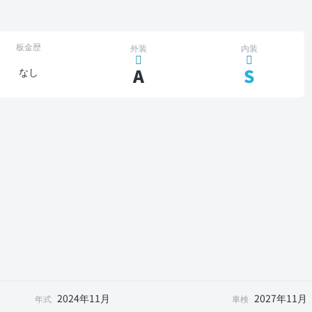
板金歴
外装
内装
A
S
なし
2024年11月
2027年11月
年式
車検