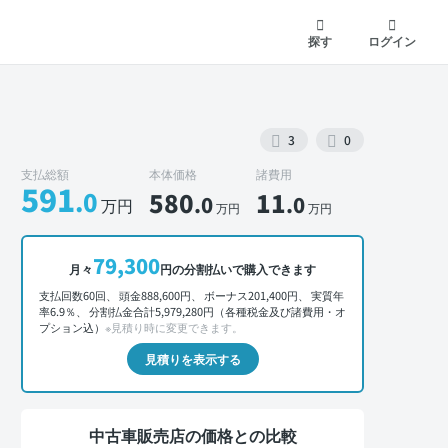
探す
ログイン
3
0
支払総額
本体価格
諸費用
591
.0
580
11
.0
.0
万円
万円
万円
79,300
外装 正面
月々
円の分割払いで購入できます
支払回数60回、 頭金888,600円、 ボーナス201,400円、 実質年
率6.9％、 分割払金合計5,979,280円（各種税金及び諸費用・オ
プション込）
※見積り時に変更できます。
見積りを表示する
中古車販売店の価格との比較