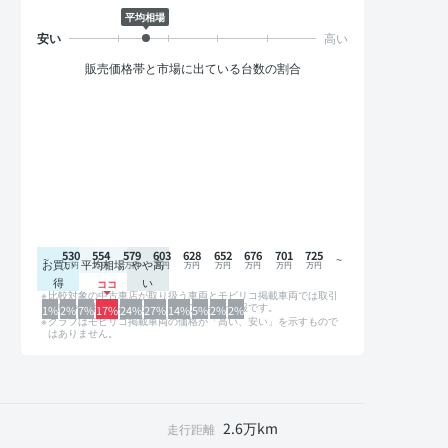
平均相場
販売価格帯と市場に出ている台数の割合
530
554
579
603
628
652
676
701
725
お買い
平均相場
やや高
得
い
比較対象の中古車店が取り扱う車両とモビリコ掲載車両では取引
形態や条件が異なるため、グラフは参考情報です。
1%
2%
7%
17%
24%
27%
14%
5%
2%
2%
グラフはモビリコ掲載車両の価格が「高い、安い」を示すもので
はありません。
2.6万km
走行距離