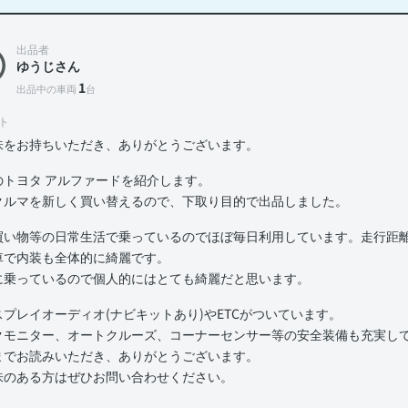
出品者
ゆうじさん
1
出品中の車両
台
ト
味をお持ちいただき、ありがとうございます。
のトヨタ アルファードを紹介します。
クルマを新しく買い替えるので、下取り目的で出品しました。
買い物等の日常生活で乗っているのでほぼ毎日利用しています。走行距離は
車で内装も全体的に綺麗です。
に乗っているので個人的にはとても綺麗だと思います。
スプレイオーディオ(ナビキットあり)やETCがついています。
クモニター、オートクルーズ、コーナーセンサー等の安全装備も充実し
までお読みいただき、ありがとうございます。
味のある方はぜひお問い合わせください。