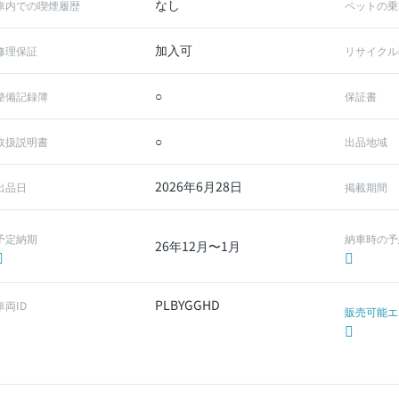
なし
車内での喫煙履歴
ペットの乗
加入可
修理保証
リサイクル
○
整備記録簿
保証書
○
取扱説明書
出品地域
2026年6月28日
出品日
掲載期間
予定納期
納車時の予
26年12月〜1月
PLBYGGHD
車両ID
販売可能エ