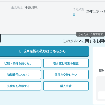
神奈川県
出品地域
予定納期
26年12月〜
かんたん！1分で完了
このクルマに関するお問
現車確認の依頼はこちらから
状態・装備を知りたい
引き渡し時期を確認
応対
初期費用について
値引き交渉したい
見積りを表示する
購入申請