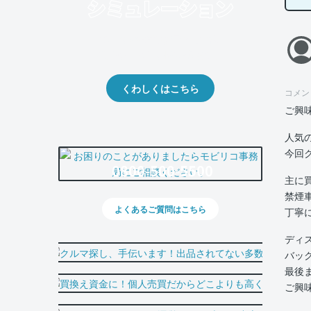
クルマの将来的な価値を予測！
出品や下取りの際の参考に。
くわしくはこちら
コメン
ご興
人気
今回
0800-500-5500
主に
禁煙
よくあるご質問はこちら
丁寧
ディ
バッ
最後
ご興