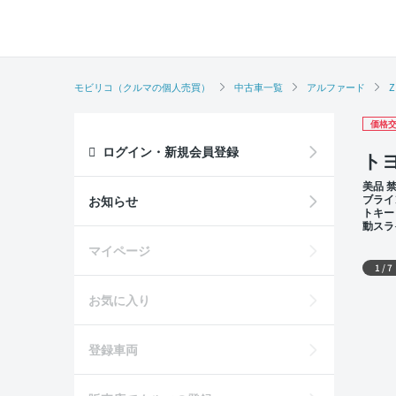
モビリコ（クルマの個人売買）
中古車一覧
アルファード
Z
価格交
ログイン・新規会員登録
トヨ
美品 
ブライ
お知らせ
トキー
動スラ
周辺
外装
マイページ
1
/
7
お気に入り
登録車両