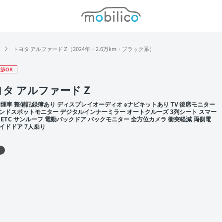
モビリコ
トヨタ アルファード Z（2024年・2.6万km・ブラック系）
渉OK
タ アルファード Z
禁煙車 整備記録簿あり ディスプレイオーディオ ※ナビキットあり TV 後席モニター
ンドスポットモニター デジタルインナーミラー オートクルーズ 3列シート スマー
 ETC サンルーフ 電動バックドア バックモニター 全方位カメラ 衝突軽減 両側電
イドドア 7人乗り
 左前