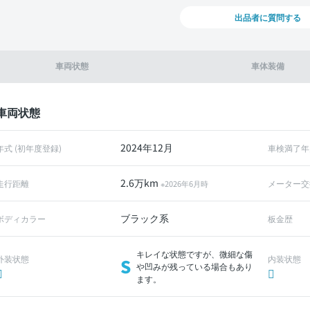
出品者に質問する
車両状態
車体装備
車両状態
2024年12月
年式 (初年度登録)
車検満了年
2.6万km
走行距離
メーター交
※2026年6月時
ブラック系
ボディカラー
板金歴
キレイな状態ですが、微細な傷
外装状態
内装状態
S
や凹みが残っている場合もあり
ます。