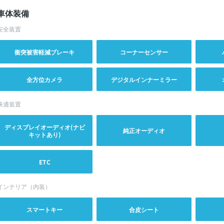
車体装備
安全装置
衝突被害軽減ブレーキ
コーナーセンサー
全方位カメラ
デジタルインナーミラー
快適装置
ディスプレイオーディオ(ナビ
純正オーディオ
キットあり)
ETC
インテリア（内装）
スマートキー
合皮シート