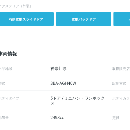
エクステリア（外装）
両側電動スライドドア
電動バックドア
車両情報
神奈川県
出品地域
取扱販売店
3BA-AGH40W
型式
駆動方式
5ドア / ミニバン・ワンボック
ボディタイプ
ボディカラ
ス
2493cc
排気量
定員