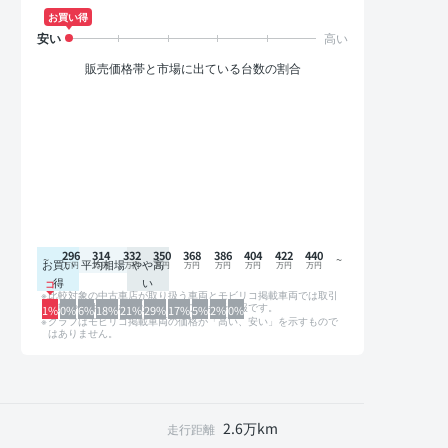
お買い得
販売価格帯と市場に出ている台数の割合
296
314
332
350
368
386
404
422
440
お買い
平均相場
やや高
得
い
比較対象の中古車店が取り扱う車両とモビリコ掲載車両では取引
形態や条件が異なるため、グラフは参考情報です。
1%
0%
6%
18%
21%
29%
17%
5%
2%
0%
グラフはモビリコ掲載車両の価格が「高い、安い」を示すもので
はありません。
2.6万km
走行距離