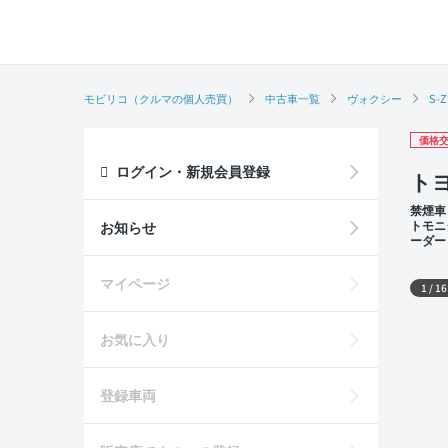
モビリコ（クルマの個人売買）
中古車一覧
ヴォクシー
S-Z
価格交
ログイン・新規会員登録
トヨ
禁煙車
トモニ
お知らせ
ーダー
外装
マイページ
1
/
16
お気に入り
登録車両