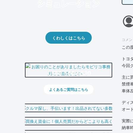
クルマの将来的な価値を予測！
出品や下取りの際の参考に。
くわしくはこちら
コメン
この
トヨ
今回
0800-500-5500
主に
禁煙
よくあるご質問はこちら
車体
ディ
オー
実際
納車