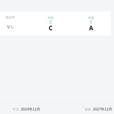
板金歴
外装
内装
C
A
なし
2024年12月
2027年12月
年式
車検