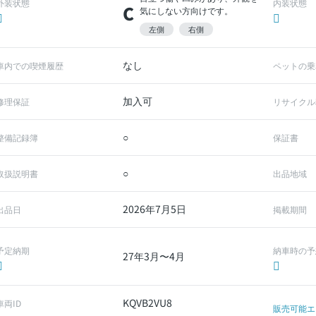
外装状態
内装状態
C
気にしない方向けです。
左側
右側
なし
車内での喫煙履歴
ペットの乗
加入可
修理保証
リサイクル
○
整備記録簿
保証書
○
取扱説明書
出品地域
2026年7月5日
出品日
掲載期間
予定納期
納車時の予
27年3月〜4月
KQVB2VU8
車両ID
販売可能エ