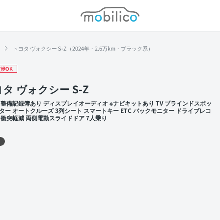
モビリコ
トヨタ ヴォクシー S-Z（2024年・2.6万km・ブラック系）
渉OK
タ ヴォクシー S-Z
 整備記録簿あり ディスプレイオーディオ ※ナビキットあり TV ブラインドスポッ
ター オートクルーズ 3列シート スマートキー ETC バックモニター ドライブレコ
 衝突軽減 両側電動スライドドア 7人乗り
 左前