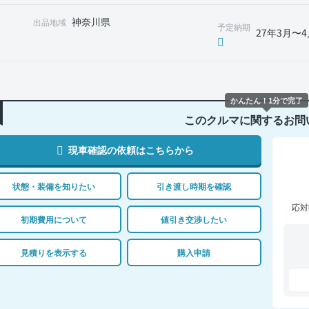
神奈川県
出品地域
予定納期
27年3月〜4
かんたん！1分で完了
このクルマに関するお問
現車確認の依頼はこちらから
状態・装備を知りたい
引き渡し時期を確認
応対
初期費用について
値引き交渉したい
見積りを表示する
購入申請