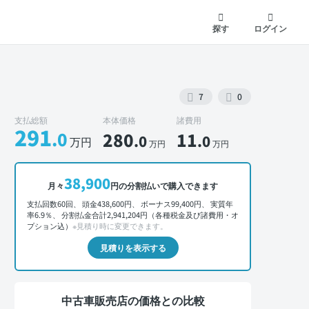
探す
ログイン
7
0
支払総額
本体価格
諸費用
291
.0
280
11
.0
.0
万円
万円
万円
外装 正面
38,900
月々
円の分割払いで購入できます
支払回数60回、 頭金438,600円、 ボーナス99,400円、 実質年
率6.9％、 分割払金合計2,941,204円（各種税金及び諸費用・オ
プション込）
※見積り時に変更できます。
見積りを表示する
中古車販売店の価格との比較