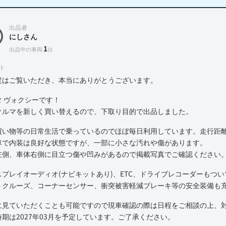
出品者
にしさん
1
出品中の車両
台
ト
度はご覧いただき、本当にありがとうございます。
タ ヴォクシーです！
クルマを新しく買い替えるので、下取り目的で出品しました。
買い物等の日常生活で乗っているのでほぼ毎日利用しています。走行距離は
車で内装は良好な状態ですが、一部に小さな汚れや傷があります。
左側、車体右側に目立つ傷や凹みがあるので掲載写真でご確認ください
スプレイオーディオ(ナビキットあり)、ETC、ドライブレコーダーもつ
トクルーズ、コーナーセンサー、衝突被害軽減ブレーキ等の安全装備も
に見ていただくことも可能ですので現車確認の際は日程をご相談の上、
時期は2027年03月を予定しています。ご了承ください。