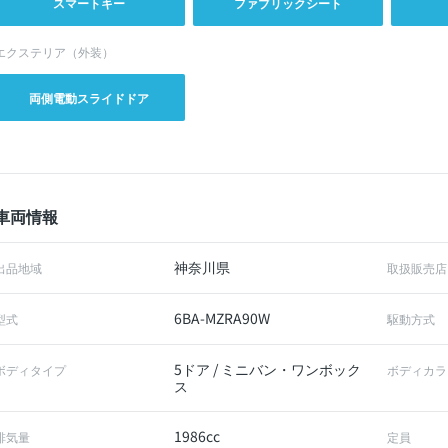
スマートキー
ファブリックシート
エクステリア（外装）
両側電動スライドドア
車両情報
神奈川県
出品地域
取扱販売店
6BA-MZRA90W
型式
駆動方式
5ドア / ミニバン・ワンボック
ボディタイプ
ボディカラ
ス
1986cc
排気量
定員