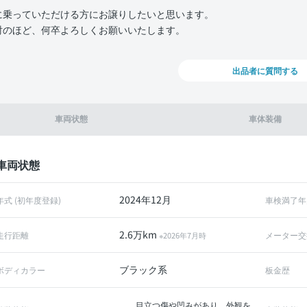
に乗っていただける方にお譲りしたいと思います。
討のほど、何卒よろしくお願いいたします。
出品者に質問する
車両状態
車体装備
車両状態
2024年12月
年式 (初年度登録)
車検満了年
2.6万km
走行距離
メーター交
※2026年7月時
ブラック系
ボディカラー
板金歴
目立つ傷や凹みがあり、外観を