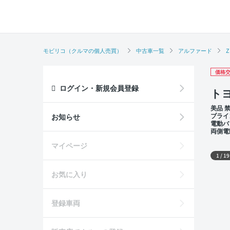
モビリコ（クルマの個人売買）
中古車一覧
アルファード
Z
価格交
ログイン・新規会員登録
トヨ
美品 
ブライ
お知らせ
電動バ
両側電
外装
マイページ
1
/
19
お気に入り
登録車両