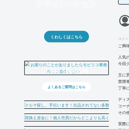
クルマの将来的な価値を予測！
出品や下取りの際の参考に。
くわしくはこちら
コメン
ご興
人気
今回
0800-500-5500
主に
禁煙
よくあるご質問はこちら
丁寧
ディ
コー
その
実際