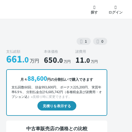
探す
ログイン
1
0
支払総額
本体価格
諸費用
661
.0
650
11
.0
.0
万円
万円
万円
88,600
外装 正面
月々
円の分割払いで購入できます
支払回数60回、 頭金993,600円、 ボーナス225,200円、 実質年
率6.9％、 分割払金合計6,685,742円（各種税金及び諸費用・オ
プション込）
※見積り時に変更できます。
見積りを表示する
中古車販売店の価格との比較