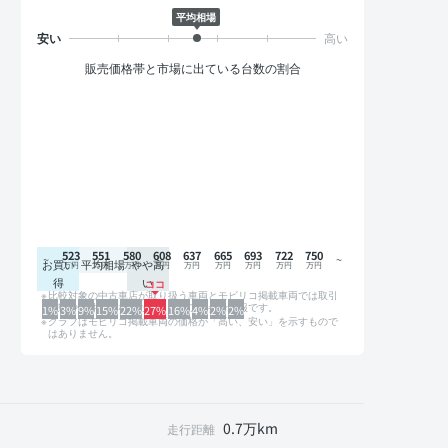
平均相場
販売価格帯と市場に出ている台数の割合
523
551
580
608
637
665
693
722
750
お買い
平均相場
やや高
得
い
比較対象の中古車店が取り扱う車両とモビリコ掲載車両では取引
形態や条件が異なるため、グラフは参考情報です。
1%
3%
9%
15%
22%
27%
16%
4%
2%
2%
グラフはモビリコ掲載車両の価格が「高い、安い」を示すもので
はありません。
0.7万km
走行距離