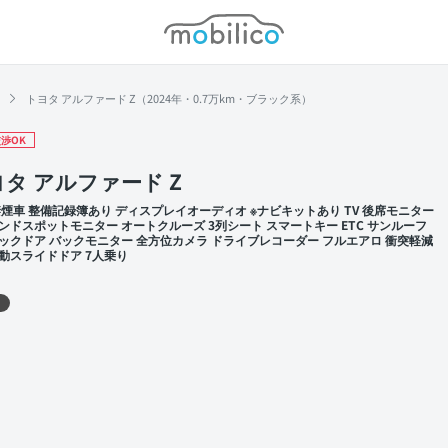
モビリコ
トヨタ アルファード Z（2024年・0.7万km・ブラック系）
渉OK
タ アルファード Z
禁煙車 整備記録簿あり ディスプレイオーディオ ※ナビキットあり TV 後席モニター
ンドスポットモニター オートクルーズ 3列シート スマートキー ETC サンルーフ
ックドア バックモニター 全方位カメラ ドライブレコーダー フルエアロ 衝突軽減
動スライドドア 7人乗り
 左前