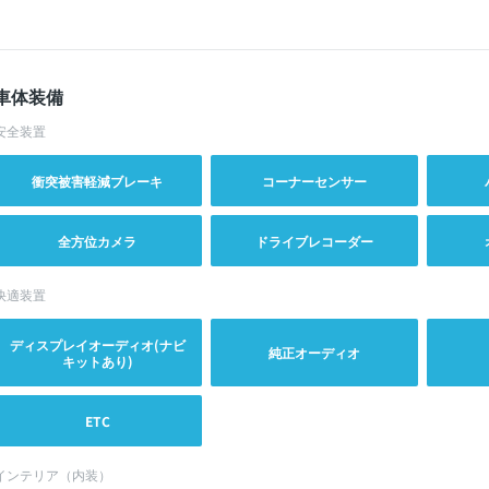
車体装備
安全装置
衝突被害軽減ブレーキ
コーナーセンサー
全方位カメラ
ドライブレコーダー
快適装置
ディスプレイオーディオ(ナビ
純正オーディオ
キットあり)
ETC
インテリア（内装）