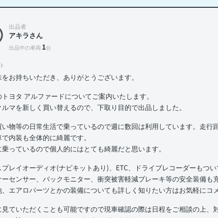
出品者
アキラさん
1
出品中の車両
台
ト
味をお持ちいただき、ありがとうございます。
のトヨタ アルファードについてご案内いたします。
クルマを新しく買い替えるので、下取り目的で出品しました。
買い物等の日常生活で乗っているので週に数回は利用しています。走行距
車で内装も全体的に綺麗です。
に乗っているので個人的にはとても綺麗だと思います。
スプレイオーディオ(ナビキットあり)、ETC、ドライブレコーダーもつ
ナーセンサー、バックモニター、衝突被害軽減ブレーキ等の安全装備も
他、エアロパーツとかの装備についても詳しく知りたい方はお気軽にコ
に見ていただくことも可能ですので現車確認の際は日程をご相談の上、