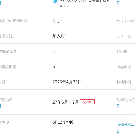
ます。
なし
車内での喫煙履歴
ペットの乗
加入可
修理保証
リサイクル
○
整備記録簿
保証書
○
取扱説明書
出品地域
2026年4月26日
出品日
掲載期間
予定納期
納車時の予
27年6月〜7月
交渉可
6PL2NM46
車両ID
販売可能エ