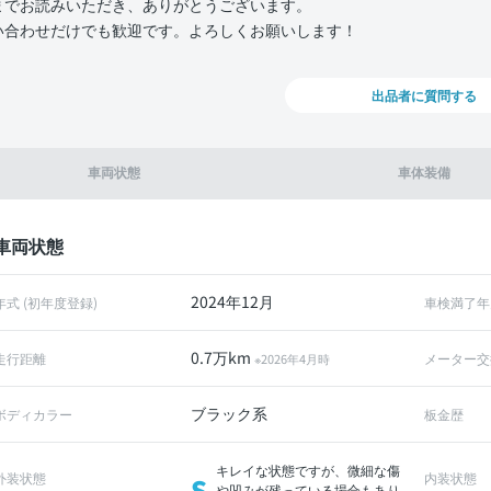
までお読みいただき、ありがとうございます。
い合わせだけでも歓迎です。よろしくお願いします！
出品者に質問する
車両状態
車体装備
車両状態
2024年12月
年式 (初年度登録)
車検満了年
0.7万km
走行距離
メーター交
※2026年4月時
ブラック系
ボディカラー
板金歴
キレイな状態ですが、微細な傷
外装状態
内装状態
S
や凹みが残っている場合もあり