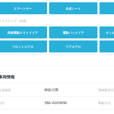
スマートキー
合皮シート
エクステリア（外装）
両側電動スライドドア
電動バックドア
サン
フロントエアロ
リアエアロ
車両情報
神奈川県
出品地域
取扱販売店
3BA-AGH40W
型式
駆動方式