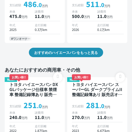
486
511
※ナビキットあり TV スマー
※ナビキットあり TV デジタ
.0
.0
支払総額
支払総額
万円
万円
トキー ETC バックモニタ
ルインナーミラー オートク
本体
諸費用
本体
諸費用
ー 全方位カメラ 衝突軽減
ルーズ スマートキー ETC
475.0
11
.0
500.0
11
.0
万円
万円
万円
万円
両側電動スライドドア
バックモニター 全方位カメ
ラ 衝突軽減 両側電動スラ
年式
走行距離
年式
走行距離
イドドア
2025
0.3万km
2026
0.1万km
#ワンオーナー
おすすめのハイエースバンをもっと見る
あなたにおすすめの商用車・その他
お買い得!!
お買い得!!
NEW!
NEW!
トヨタ ハイエースバン DX
トヨタ ハイエースバン ス
GLパッケージ仕様車 禁煙
ーパーGL ダークプライムII
車 整備記録簿あり 販売店
整備記録簿あり 販売店オプ
オプションナビ TV デジタ
ションナビ TV 後席モニタ
251
281
ルインナーミラー ワイヤレ
ー スマートキー ETC バッ
.0
.0
支払総額
支払総額
万円
万円
スキー ETC バックモニタ
クモニター 衝突軽減 両側
本体
諸費用
本体
諸費用
ー 全方位カメラ 衝突軽減
電動スライドドア
240.0
11
.0
270.0
11
.0
万円
万円
万円
万円
年式
走行距離
年式
走行距離
2022
1.8万km
2023
6.4万km