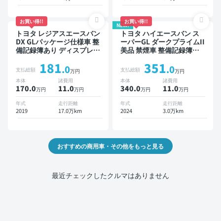
お買い得!!
お買い得!!
NEW!
トヨタ レジアスエースバン
トヨタ ハイエースバン ス
DX GLパッケージ仕様車 整
ーパーGL ダークプライムII
備記録簿あり ディスプレイ
美品 禁煙車 整備記録簿あ
オーディオ ※ナビキットあ
り
181
351
り TV ワイヤレスキー ETC
.0
.0
支払総額
支払総額
万円
万円
バックモニター ドライブレ
本体
諸費用
本体
諸費用
コーダー
170.0
11
.0
340.0
11
.0
万円
万円
万円
万円
年式
走行距離
年式
走行距離
2019
17.0万km
2024
3.0万km
おすすめの商用車・その他をもっと見る
最近チェックしたクルマはありません