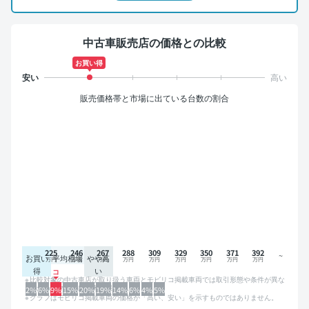
中古車販売店の価格との比較
お買い得
販売価格帯と市場に出ている台数の割合
225
246
267
288
309
329
350
371
392
お買い
平均相場
やや高
得
い
比較対象の中古車店が取り扱う車両とモビリコ掲載車両では取引形態や条件が異な
るため、グラフは参考情報です。
2%
6%
9%
15%
20%
19%
14%
6%
4%
5%
グラフはモビリコ掲載車両の価格が「高い、安い」を示すものではありません。