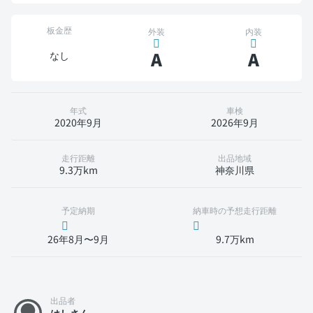
板金歴
外装
内装
A
A
なし
年式
車検
2020年9月
2026年9月
走行距離
出品地域
9.3万km
神奈川県
予定納期
納車時の予想走行距離
26年8月〜9月
9.7万km
出品者