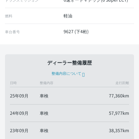
軽油
燃料
9627 (下4桁)
車台番号
ディーラー整備履歴
整備内容について
日時
整備内容
走行距離
25年09月
車検
77,360km
24年09月
車検
57,977km
23年09月
車検
38,357km