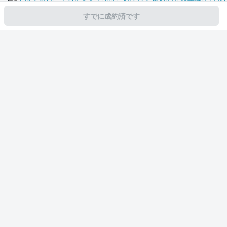
すでに成約済です
スマホで新着情報を見逃さない
公式アプリを無料ダウンロード
モビリコ（クルマの個人売買）
中古車一覧
ハイエースバン
スーパーGL 
サービス規約とその他情報
販売可能エリア
運営会社