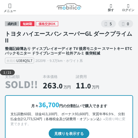
モビリコ
探す
ログイン
メニュー
5
0
成約済
短納期
価格交渉OK
トヨタ ハイエースバン スーパーGL ダークプライム
II
整備記録簿あり ディスプレイオーディオ TV 後席モニター スマートキー ETC
バックモニター ドライブレコーダー 社外アルミ 衝突軽減
U3E4Q5LT
2020年・9.3万km・ホワイト系
車両ID
外装 左前
1
/
21
支払総額
本体価格
諸費用
SOLD!!
263
11
.0
.0
万円
万円
36,700
月々
円の分割払いで購入できます
支払回数60回、 頭金413,100円、 ボーナス93,600円、 実質年率6.9％、 分割
払金合計2,773,524円（各種税金及び諸費用・オプション込）
※見積り時に変
更できます。
見積りを表示する