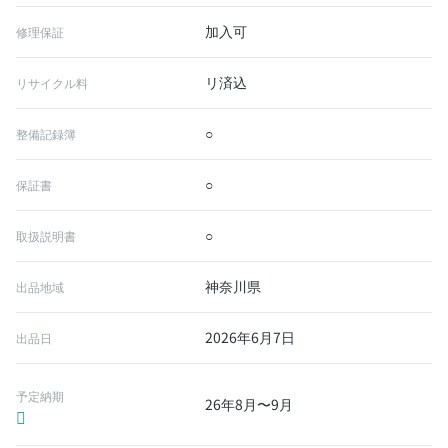
加入可
修理保証
リ済込
リサイクル料
○
整備記録簿
○
保証書
○
取扱説明書
神奈川県
出品地域
2026年6月7日
出品日
予定納期
26年8月〜9月