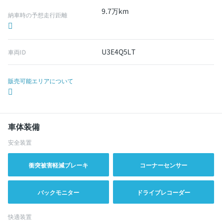
9.7万km
納車時の予想走行距離
U3E4Q5LT
車両ID
販売可能エリアについて
車体装備
安全装置
衝突被害軽減ブレーキ
コーナーセンサー
バックモニター
ドライブレコーダー
快適装置