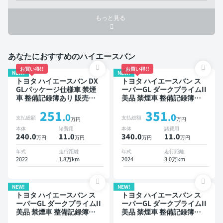
もっと見る
あなたにおすすめのハイエースバン
お買い得!!
お買い得!!
NEW!
NEW!
トヨタ ハイエースバン DX
トヨタ ハイエースバン ス
GLパッケージ仕様車 禁煙
ーパーGL ダークプライムII
車 整備記録簿あり 販売店
美品 禁煙車 整備記録簿あ
オプションナビ TV デジタ
り
251
351
ルインナーミラー ワイヤレ
.0
.0
支払総額
支払総額
万円
万円
スキー ETC バックモニタ
本体
諸費用
本体
諸費用
ー 全方位カメラ 衝突軽減
240.0
11
.0
340.0
11
.0
万円
万円
万円
万円
年式
走行距離
年式
走行距離
2022
1.8万km
2024
3.0万km
NEW!
NEW!
トヨタ ハイエースバン ス
トヨタ ハイエースバン ス
ーパーGL ダークプライムII
ーパーGL ダークプライムII
美品 禁煙車 整備記録簿あ
美品 禁煙車 整備記録簿あ
り ディスプレイオーディオ
り ディスプレイオーディオ