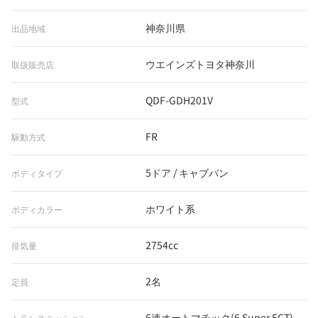
神奈川県
出品地域
ウエインズトヨタ神奈川
取扱販売店
QDF-GDH201V
型式
FR
駆動方式
5ドア / キャブバン
ボディタイプ
ホワイト系
ボディカラー
2754cc
排気量
2名
定員
6速オートマチック(6 Super ECT)
トランスミッション