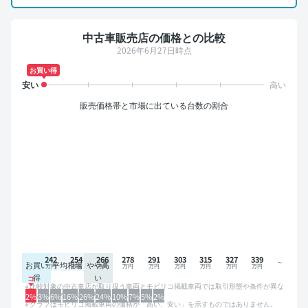
中古車販売店の価格との比較
2026年6月27日時点
お買い得
販売価格帯と市場に出ている台数の割合
242
254
266
278
291
303
315
327
339
お買い
平均相場
やや高
得
い
比較対象の中古車店が取り扱う車両とモビリコ掲載車両では取引形態や条件が異な
るため、グラフは参考情報です。
2%
3%
6%
16%
26%
24%
10%
7%
5%
2%
グラフはモビリコ掲載車両の価格が「高い、安い」を示すものではありません。