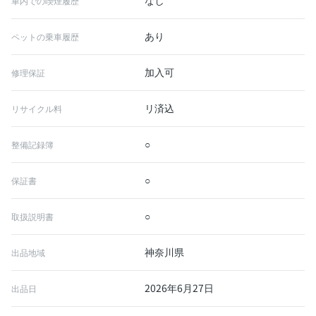
なし
車内での喫煙履歴
あり
ペットの乗車履歴
加入可
修理保証
リ済込
リサイクル料
○
整備記録簿
○
保証書
○
取扱説明書
神奈川県
出品地域
2026年6月27日
出品日