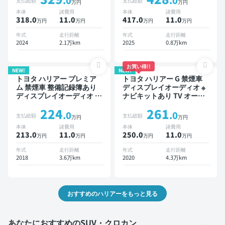
.0
.0
支払総額
支払総額
万円
万円
ーミラー オートクルーズ
ミラー オートクルーズ ス
本体
諸費用
本体
諸費用
スマートキー ETC 電動バ
マートキー ETC 電動バッ
318.0
11
.0
417.0
11
.0
万円
万円
万円
万円
ックドア バックモニター
クドア バックモニター ド
ドライブレコーダー 衝突軽
ライブレコーダー フルエア
年式
走行距離
年式
走行距離
減
ロ 衝突軽減
2024
2.1万km
2025
0.8万km
お買い得!!
NEW!
NEW!
トヨタ ハリアー プレミア
トヨタ ハリアー G 禁煙車
ム 禁煙車 整備記録簿あり
ディスプレイオーディオ ※
ディスプレイオーディオ ※
ナビキットあり TV オート
ナビキットあり TV オート
クルーズ スマートキー 電
224
261
クルーズ ワイヤレスキー
動バックドア ドライブレコ
.0
.0
支払総額
支払総額
万円
万円
スマートキー ETC 電動バ
ーダー 衝突軽減
本体
諸費用
本体
諸費用
ックドア バックモニター
213.0
11
.0
250.0
11
.0
万円
万円
万円
万円
ドライブレコーダー 衝突軽
減
年式
走行距離
年式
走行距離
2018
3.6万km
2020
4.3万km
おすすめのハリアーをもっと見る
あなたにおすすめのSUV・クロカン