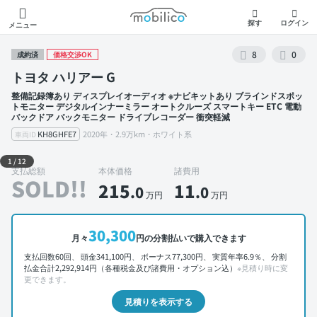
モビリコ
探す
ログイン
メニュー
8
0
成約済
価格交渉OK
トヨタ ハリアー G
整備記録簿あり ディスプレイオーディオ ※ナビキットあり ブラインドスポッ
トモニター デジタルインナーミラー オートクルーズ スマートキー ETC 電動
バックドア バックモニター ドライブレコーダー 衝突軽減
KH8GHFE7
2020年・2.9万km・ホワイト系
車両ID
外装 左前
1
/
12
支払総額
本体価格
諸費用
SOLD!!
215
11
.0
.0
万円
万円
30,300
月々
円の分割払いで購入できます
支払回数60回、 頭金341,100円、 ボーナス77,300円、 実質年率6.9％、 分割
払金合計2,292,914円（各種税金及び諸費用・オプション込）
※見積り時に変
更できます。
見積りを表示する