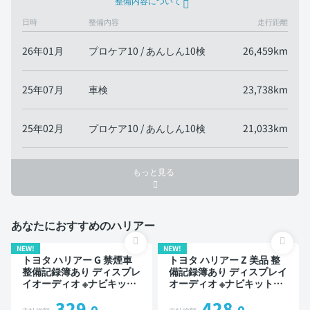
整備内容について
日時
整備内容
走行距離
26年01月
プロケア10 / あんしん10検
26,459km
25年07月
車検
23,738km
25年02月
プロケア10 / あんしん10検
21,033km
もっと見る
あなたにおすすめのハリアー
NEW!
NEW!
トヨタ ハリアー G 禁煙車
トヨタ ハリアー Z 美品 整
整備記録簿あり ディスプレ
備記録簿あり ディスプレイ
イオーディオ ※ナビキット
オーディオ ※ナビキットあ
あり TV ブラインドスポッ
り TV ブラインドスポット
329
428
トモニター デジタルインナ
モニター デジタルインナー