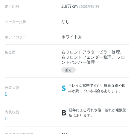
2.9万km
走行距離
※2026年5月時
なし
メーター交換
ホワイト系
ボディカラー
右フロントアウターピラー修理、
板金歴
右フロントフェンダー修理、 フロ
ントバンパー修理
前方
S
キレイな状態ですが、微細な傷や凹
外装状態
みが残っている場合もあります。
B
経年による汚れや傷・破れが複数箇
内装状態
所にあります。