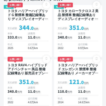
お買い得!!
お買い得!!
NEW!
NEW!
トヨタ ハリアーハイブリッ
トヨタ カローラクロス Z 美
ド G 禁煙車 整備記録簿あ
品 禁煙車 整備記録簿あり
り ディスプレイオーディオ
ディスプレイオーディオ ※
TV ブラインドスポットモ
ナビキットあり ブラインド
344
351
ニター デジタルインナーミ
スポットモニター オートク
.0
.0
支払総額
支払総額
万円
万円
ラー オートクルーズ ワイ
ルーズ スマートキー ETC
本体
諸費用
本体
諸費用
ヤレスキー ETC 電動バッ
電動バックドア バックモニ
333.0
11
.0
340.0
11
.0
万円
万円
万円
万円
クドア バックモニター 全
ター 全方位カメラ ドライ
方位カメラ ドライブレコー
ブレコーダー 衝突軽減
年式
走行距離
年式
走行距離
ダー 衝突軽減
2025
0.6万km
2022
0.9万km
お買い得!!
お買い得!!
トヨタ RAV4 ハイブリッド
トヨタ ハリアーハイブリッ
アドベンチャー 美品 整備
ド エレガンス 禁煙車 整備
記録簿あり 販売店オプショ
記録簿あり メーカーオプシ
ンナビ TV ブラインドスポ
ョンナビ TV スマートキー
351
121
ットモニター デジタルイン
ETC バックモニター ドラ
.0
.0
支払総額
支払総額
万円
万円
ナーミラー オートクルーズ
イブレコーダー
本体
諸費用
本体
諸費用
スマートキー ETC バック
340.0
11
.0
110.0
11
.0
万円
万円
万円
万円
モニター ドライブレコーダ
ー 衝突軽減
年式
走行距離
年式
走行距離
2022
4.0万km
2014
14.6万km