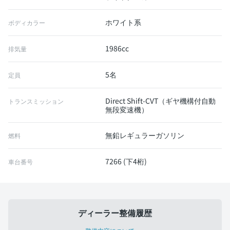
ホワイト系
ボディカラー
1986cc
排気量
5名
定員
Direct Shift-CVT（ギヤ機構付自動
トランスミッション
無段変速機）
無鉛レギュラーガソリン
燃料
7266 (下4桁)
車台番号
ディーラー整備履歴