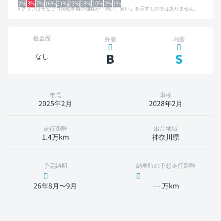
るため、グラフは参考情報です。
2%
3%
7%
16%
21%
22%
18%
10%
2%
1%
グラフはモビリコ掲載車両の価格が「高い、安い」を示すものではありません。
板金歴
外装
内装
B
S
なし
年式
車検
2025年2月
2028年2月
走行距離
出品地域
1.4万km
神奈川県
予定納期
納車時の予想走行距離
26年8月〜9月
---
万km