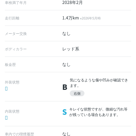
2028年2月
車検満了年月
1.4万km
走行距離
※2026年5月時
なし
メーター交換
レッド系
ボディカラー
なし
板金歴
気になるような傷や凹みが確認でき
外装状態
B
ます。
右側
S
キレイな状態ですが、微細な汚れ等
内装状態
が残っている場合もあります。
なし
車内での喫煙履歴