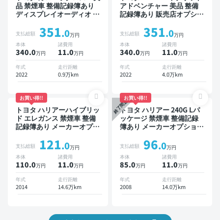
品 禁煙車 整備記録簿あり
アドベンチャー 美品 整備
ディスプレイオーディオ ※
記録簿あり 販売店オプショ
ナビキットあり ブラインド
ンナビ TV ブラインドスポ
351
351
スポットモニター オートク
ットモニター デジタルイン
.0
.0
支払総額
支払総額
万円
万円
ルーズ スマートキー ETC
ナーミラー オートクルーズ
本体
諸費用
本体
諸費用
電動バックドア バックモニ
スマートキー ETC バック
340.0
11
.0
340.0
11
.0
万円
万円
万円
万円
ター 全方位カメラ ドライ
モニター ドライブレコーダ
ブレコーダー 衝突軽減
ー 衝突軽減
年式
走行距離
年式
走行距離
2022
0.9万km
2022
4.0万km
お買い得!!
お買い得!!
終了間近
トヨタ ハリアーハイブリッ
トヨタ ハリアー 240G Lパ
ド エレガンス 禁煙車 整備
ッケージ 禁煙車 整備記録
記録簿あり メーカーオプシ
簿あり メーカーオプション
ョンナビ TV スマートキー
ナビ TV ワイヤレスキー
121
96
ETC バックモニター ドラ
ETC サンルーフ バックモ
.0
.0
支払総額
支払総額
万円
万円
イブレコーダー
ニター ドライブレコーダー
本体
諸費用
本体
諸費用
110.0
11
.0
85.0
11
.0
万円
万円
万円
万円
年式
走行距離
年式
走行距離
2014
14.6万km
2008
14.0万km