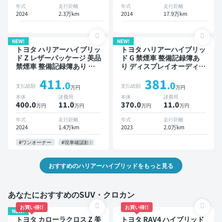
電動バックドア バックモニ
年式
走行距離
年式
走行距離
ター ドライブレコーダー
2024
2.3万km
2014
17.9万km
衝突軽減
NEW!
NEW!
トヨタ ハリアーハイブリッ
トヨタ ハリアーハイブリッ
ド Z レザーパッケージ 美品
ド G 禁煙車 整備記録簿あ
禁煙車 整備記録簿あり デ
り ディスプレイオーディオ
ィスプレイオーディオ ※ナ
TV ブラインドスポットモ
411
381
ビキットあり 本革シート
ニター デジタルインナーミ
.0
.0
支払総額
支払総額
万円
万円
TV ブラインドスポットモ
ラー オートクルーズ スマ
本体
諸費用
本体
諸費用
ニター デジタルインナーミ
ートキー ETC 電動バック
400.0
11
.0
370.0
11
.0
万円
万円
万円
万円
ラー オートクルーズ スマ
ドア バックモニター ドラ
ートキー ETC 電動バック
イブレコーダー 衝突軽減
年式
走行距離
年式
走行距離
ドア 全方位カメラ ドライ
2024
1.4万km
2023
2.0万km
ブレコーダー 衝突軽減
#ワンオーナー
#現車確認歓迎
おすすめのハリアーハイブリッドをもっと見る
あなたにおすすめのSUV・クロカン
お買い得!!
お買い得!!
NEW!
トヨタ カローラクロス Z 美
トヨタ RAV4 ハイブリッド