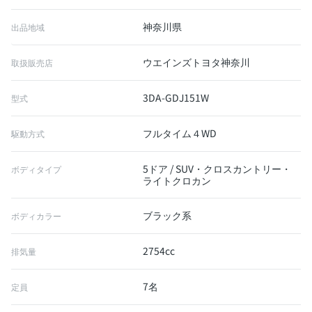
神奈川県
出品地域
ウエインズトヨタ神奈川
取扱販売店
3DA-GDJ151W
型式
フルタイム４WD
駆動方式
5ドア / SUV・クロスカントリー・
ボディタイプ
ライトクロカン
ブラック系
ボディカラー
2754cc
排気量
7名
定員