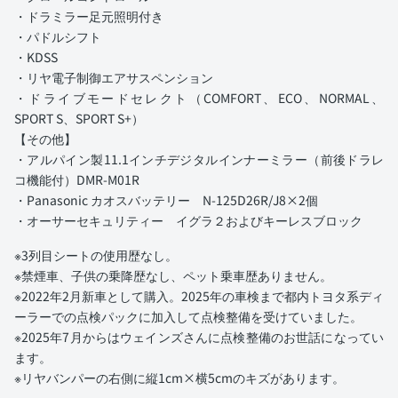
・ドラミラー足元照明付き
・パドルシフト
・KDSS
・リヤ電子制御エアサスペンション
・ドライブモードセレクト（COMFORT、ECO、NORMAL、
SPORT S、SPORT S+）
【その他】
・アルパイン製11.1インチデジタルインナーミラー（前後ドラレ
コ機能付）DMR-M01R
・Panasonic カオスバッテリー N-125D26R/J8×2個
・オーサーセキュリティー イグラ２およびキーレスブロック
※3列目シートの使用歴なし。
※禁煙車、子供の乗降歴なし、ペット乗車歴ありません。
※2022年2月新車として購入。2025年の車検まで都内トヨタ系ディ
ーラーでの点検パックに加入して点検整備を受けていました。
※2025年7月からはウェインズさんに点検整備のお世話になってい
ます。
※リヤバンパーの右側に縦1cm×横5cmのキズがあります。