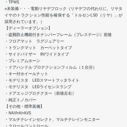
・TPWS
※未装備・・・電動リヤデフロック（リヤデフの代わりに、リヤタ
イヤのトラクション性能を確保する「トルセンLSD（リヤ）」が
採用されています。）
【ディーラーオプション】
・盗難防止機能付きナンバーフレーム（プレステージ）前後
・フロアマット ラグジュアリー
・トランクマット カーペットタイプ
・サイドバイザー RVワイドタイプ
・プレミアムホーン
・ドアハンドル プロテクションフィルム（１台分）
・キー付ホイールナット
・モデリスタ LEDスマートフッタライト
・モデリスタ LEDライセンスランプ
・ドアエッジプロテクター（前後左右）
・純正トノカバー
【その他・標準装備】
・NAVI•AI•AVS
・マルチテレインセレクト、マルチテレインモニター
・クロールコントロール