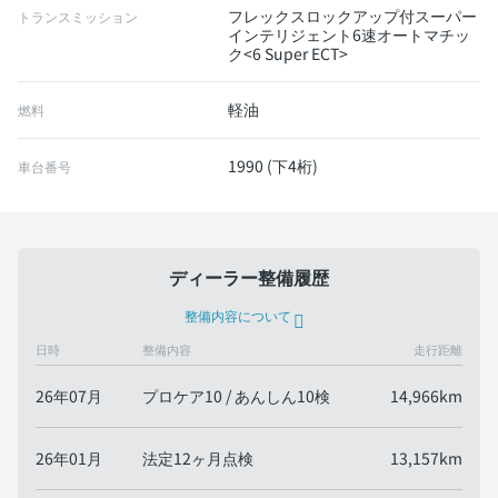
フレックスロックアップ付スーパー
トランスミッション
インテリジェント6速オートマチッ
ク<6 Super ECT>
軽油
燃料
1990 (下4桁)
車台番号
ディーラー整備履歴
整備内容について
日時
整備内容
走行距離
26年07月
プロケア10 / あんしん10検
14,966km
26年01月
法定12ヶ月点検
13,157km