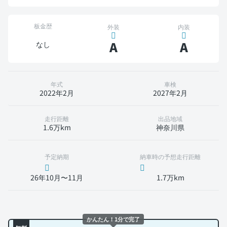
板金歴
外装
内装
A
A
なし
年式
車検
2022年2月
2027年2月
走行距離
出品地域
1.6万km
神奈川県
予定納期
納車時の予想走行距離
26年10月〜11月
1.7万km
かんたん！1分で完了