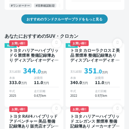
位カメラ 衝突軽減 7人乗り
ーダー 社外アルミ 衝突軽
減 7人乗り
#ワンオーナー
#現車確認歓迎
#お問い合わせ歓迎
#納期応相談
おすすめのランドクルーザープラドをもっと見る
あなたにおすすめのSUV・クロカン
お買い得!!
お買い得!!
NEW!
NEW!
トヨタ ハリアーハイブリッ
トヨタ カローラクロス Z 美
ド G 禁煙車 整備記録簿あ
品 禁煙車 整備記録簿あり
り ディスプレイオーディオ
ディスプレイオーディオ ※
TV ブラインドスポットモ
ナビキットあり ブラインド
344
351
ニター デジタルインナーミ
スポットモニター オートク
.0
.0
支払総額
支払総額
万円
万円
ラー オートクルーズ ワイ
ルーズ スマートキー ETC
本体
諸費用
本体
諸費用
ヤレスキー ETC 電動バッ
電動バックドア バックモニ
333.0
11
.0
340.0
11
.0
万円
万円
万円
万円
クドア バックモニター 全
ター 全方位カメラ ドライ
方位カメラ ドライブレコー
ブレコーダー 衝突軽減
年式
走行距離
年式
走行距離
ダー 衝突軽減
2025
0.6万km
2022
0.9万km
お買い得!!
お買い得!!
トヨタ RAV4 ハイブリッド
トヨタ ハリアーハイブリッ
アドベンチャー 美品 整備
ド エレガンス 禁煙車 整備
記録簿あり 販売店オプショ
記録簿あり メーカーオプシ