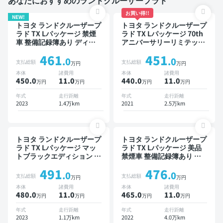
あなたにおすすめのランドクルーザープラド
お買い得!!
NEW!
トヨタ ランドクルーザープ
トヨタ ランドクルーザープ
ラド TX Lパッケージ 禁煙
ラド TX Lパッケージ 70th
車 整備記録簿あり ディス
アニバーサリーリミテッド
プレイオーディオ ※ナビキ
禁煙車 整備記録簿あり デ
461
451
ットあり 本革シート TV ブ
ィスプレイオーディオ ※ナ
.0
.0
支払総額
支払総額
万円
万円
ラインドスポットモニター
ビキットあり 本革シート
本体
諸費用
本体
諸費用
オートクルーズ 3列シート
TV ブラインドスポットモ
450.0
11
.0
440.0
11
.0
万円
万円
万円
万円
スマートキー ETC サンル
ニター オートクルーズ ス
ーフ バックモニター ドラ
マートキー ETC サンルー
年式
走行距離
年式
走行距離
イブレコーダー 衝突軽減 7
フ バックモニター 全方位
2023
1.4万km
2021
2.5万km
人乗り
カメラ ドライブレコーダー
衝突軽減
トヨタ ランドクルーザープ
トヨタ ランドクルーザープ
ラド TX Lパッケージ マッ
ラド TX Lパッケージ 美品
トブラックエディション 禁
禁煙車 整備記録簿あり デ
煙車 整備記録簿あり ディ
ィスプレイオーディオ ※ナ
491
476
スプレイオーディオ ※ナビ
ビキットあり 本革シート
.0
.0
支払総額
支払総額
万円
万円
キットあり 本革シート ブ
TV ブラインドスポットモ
本体
諸費用
本体
諸費用
ラインドスポットモニター
ニター オートクルーズ 3列
480.0
11
.0
465.0
11
.0
万円
万円
万円
万円
オートクルーズ 3列シート
シート スマートキー ETC
スマートキー ETC サンル
サンルーフ バックモニター
年式
走行距離
年式
走行距離
ーフ バックモニター 全方
全方位カメラ ドライブレコ
2023
1.1万km
2022
4.0万km