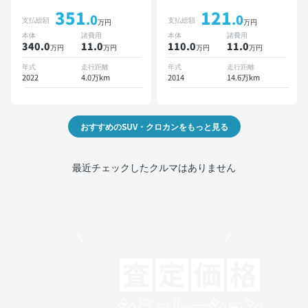
ンナビ TV ブラインドスポ
ョンナビ TV スマートキー
351
121
ットモニター デジタルイン
ETC バックモニター ドラ
.0
.0
支払総額
支払総額
万円
万円
ナーミラー オートクルーズ
イブレコーダー
本体
諸費用
本体
諸費用
スマートキー ETC バック
340.0
11
.0
110.0
11
.0
万円
万円
万円
万円
モニター ドライブレコーダ
ー 衝突軽減
年式
走行距離
年式
走行距離
2022
4.0万km
2014
14.6万km
おすすめのSUV・クロカンをもっと見る
最近チェックしたクルマはありません
モビリコでクルマを売りたい方