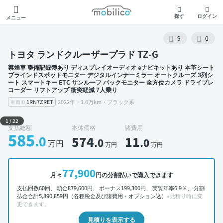
モビリコ
探す
ログイン
メニュー
9
0
トヨタ ランドクルーザープラド TZ-G
禁煙車 整備記録簿あり ディスプレイオーディオ ※ナビキットあり 本革シート
ブラインドスポットモニター デジタルインナーミラー オートクルーズ 3列シ
ート スマートキー ETC サンルーフ バックモニター 全方位カメラ ドライブレ
コーダー リフトアップ 衝突軽減 7人乗り
1RN7ZRET
2022年・1.6万km・ブラック系
車両ID
外装 左前
1
/
22
支払総額
本体価格
諸費用
585
.0
574
11
.0
.0
万円
万円
万円
77,900
月々
円の分割払いで購入できます
支払回数60回、 頭金879,600円、 ボーナス199,300円、 実質年率6.9％、 分割
払金合計5,890,859円（各種税金及び諸費用・オプション込）
※見積り時に変
更できます。
見積りを表示する