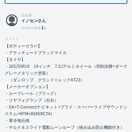
出品者
イノセンさん
1
出品中の車両
台
コメント
【ボディーカラー】
・アティチュードブラックマイカ
【タイヤ】
・265/55R19 19インチ 7.5Jアルミホイール（切削光輝+ダーク
グレーメタリック塗装）
（ダンロップ グランドトレックAT23）
【メーカーオプション】
・ルーフレール（ブラック）
・リヤフォグランプ（左右）
・DA+T-Connectナビキット+プラド・スーパーライブサウンドシ
ステム+MTM+BSM(RCTA)
・寒冷地仕様
・チルド＆スライド電動ムーンルーフ（挟み込み防止機能付き）