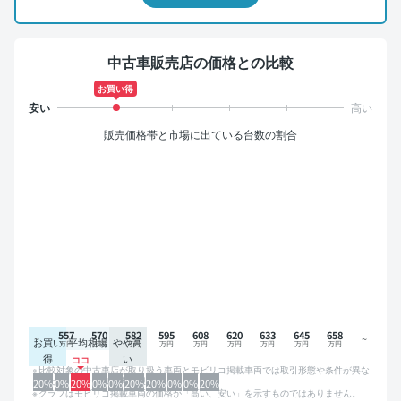
中古車販売店の価格との比較
お買い得
販売価格帯と市場に出ている台数の割合
557
570
582
595
608
620
633
645
658
お買い
平均相場
やや高
得
い
比較対象の中古車店が取り扱う車両とモビリコ掲載車両では取引形態や条件が異な
るため、グラフは参考情報です。
20%
0%
20%
0%
0%
20%
20%
0%
0%
20%
グラフはモビリコ掲載車両の価格が「高い、安い」を示すものではありません。