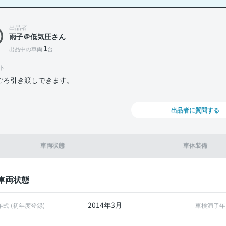
出品者
雨子＠低気圧さん
1
出品中の車両
台
ト
月ごろ引き渡しできます。
出品者に質問する
車両状態
車体装備
車両状態
2014年3月
年式 (初年度登録)
車検満了年