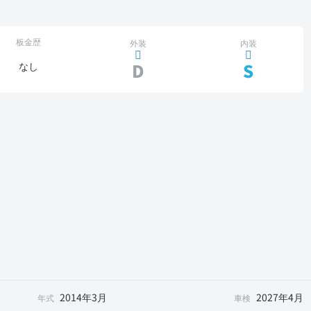
板金歴
外装
内装
D
S
なし
2014年3月
2027年4月
年式
車検