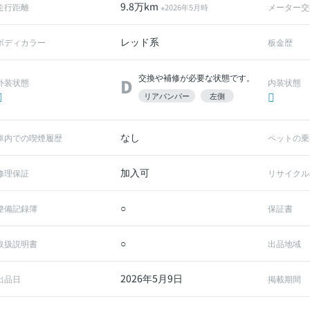
9.8万km
走行距離
メーター交
※2026年5月時
レッド系
ボディカラー
板金歴
交換や補修が必要な状態です。
D
外装状態
内装状態
リアバンパー
左側
なし
車内での喫煙履歴
ペットの乗
加入可
修理保証
リサイクル
○
整備記録簿
保証書
○
取扱説明書
出品地域
2026年5月9日
出品日
掲載期間