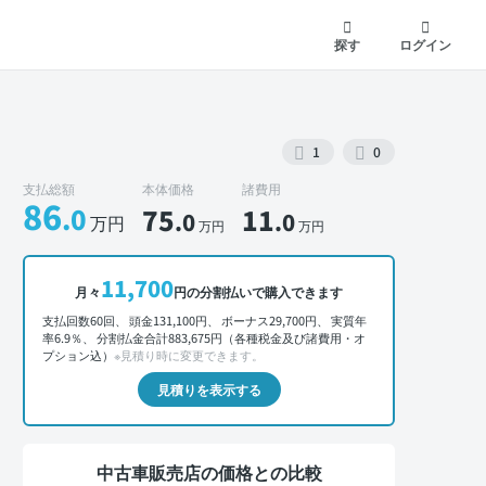
探す
ログイン
1
0
支払総額
本体価格
諸費用
86
.0
75
11
.0
.0
万円
万円
万円
外装 正面
11,700
月々
円の分割払いで購入できます
支払回数60回、 頭金131,100円、 ボーナス29,700円、 実質年
率6.9％、 分割払金合計883,675円（各種税金及び諸費用・オ
プション込）
※見積り時に変更できます。
見積りを表示する
中古車販売店の価格との比較