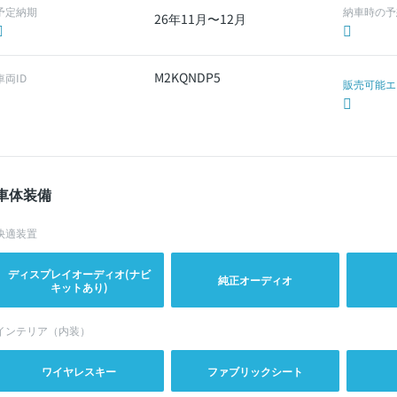
予定納期
納車時の予
26年11月〜12月
M2KQNDP5
車両ID
販売可能エ
車体装備
快適装置
ディスプレイオーディオ(ナビ
純正オーディオ
キットあり)
インテリア（内装）
ワイヤレスキー
ファブリックシート