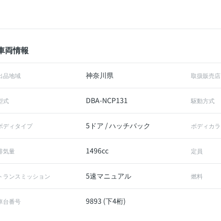
車両情報
神奈川県
出品地域
取扱販売店
DBA-NCP131
型式
駆動方式
5ドア / ハッチバック
ボディタイプ
ボディカラ
1496cc
排気量
定員
5速マニュアル
トランスミッション
燃料
9893 (下4桁)
車台番号