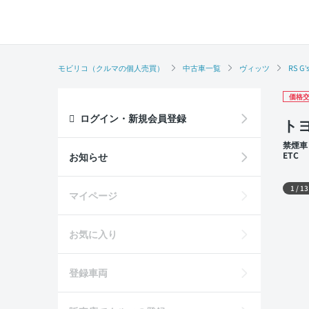
モビリコ（クルマの個人売買）
中古車一覧
ヴィッツ
RS G’
価格交
ログイン・新規会員登録
トヨ
禁煙車
ETC
お知らせ
外装
1
/
13
マイページ
お気に入り
登録車両