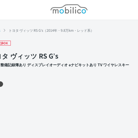
モビリコ
s
トヨタ ヴィッツ RS G’s（2014年・9.8万km・レッド系）
渉OK
タ ヴィッツ RS G’s
 整備記録簿あり ディスプレイオーディオ ※ナビキットあり TV ワイヤレスキー
 左前