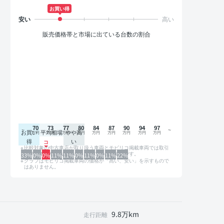
お買い得
販売価格帯と市場に出ている台数の割合
70
73
77
80
84
87
90
94
97
お買い
平均相場
やや高
得
い
比較対象の中古車店が取り扱う車両とモビリコ掲載車両では取引
形態や条件が異なるため、グラフは参考情報です。
33%
0%
0%
11%
11%
0%
11%
0%
11%
22%
グラフはモビリコ掲載車両の価格が「高い、安い」を示すもので
はありません。
9.8万km
走行距離