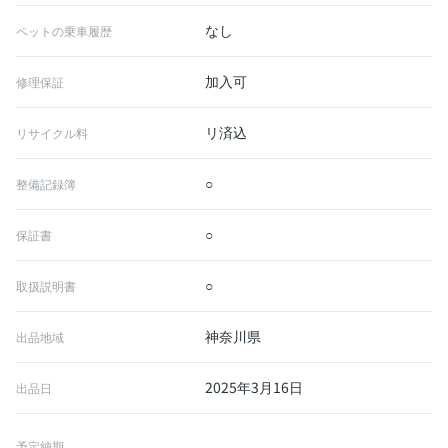
なし
ペットの乗車履歴
加入可
修理保証
リ済込
リサイクル料
○
整備記録簿
○
保証書
○
取扱説明書
神奈川県
出品地域
2025年3月16日
出品日
予定納期