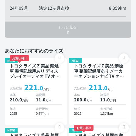
24年09月
法定12ヶ月点検
8,359km
もっと見る
あなたにおすすめのライズ
お買い得!!
NEW!
NEW!
トヨタ ライズ Z 美品 禁煙
トヨタ ライズ Z 美品 禁煙
車 整備記録簿あり ディス
車 整備記録簿あり メーカ
プレイオーディオ TV オー
ーオプションナビ TV オー
トクルーズ スマートキー
トクルーズ スマートキー
221
211
ETC バックモニター ドラ
ETC バックモニター 全方
.0
.0
支払総額
支払総額
万円
万円
イブレコーダー 衝突軽減
位カメラ フルエアロ 衝突
本体
諸費用
本体
諸費用
軽減
210.0
11
.0
200.0
11
.0
万円
万円
万円
万円
年式
走行距離
年式
走行距離
2025
0.6万km
2022
1.3万km
お買い得!!
NEW!
NEW!
トヨタ ライズ Z 美品 禁煙
トヨタ ライズ G 禁煙車 整