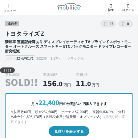
モビリコ
探す
ログイン
メニュー
12
0
成約済
トヨタ ライズ Z
禁煙車 整備記録簿あり ディスプレイオーディオ TV ブラインドスポットモニ
ター オートクルーズ スマートキー ETC バックモニター ドライブレコーダー
衝突軽減
3ZNWK1Y1
2022年・1.1万km・ブラック系
車両ID
外装 左前
1
/
21
支払総額
本体価格
諸費用
SOLD!!
156
11
.0
.0
万円
万円
22,400
月々
円の分割払いで購入できます
支払回数60回、 頭金252,600円、 ボーナス57,200円、 実質年率6.9％、 分割
払金合計1,696,170円（各種税金及び諸費用・オプション込）
※見積り時に変
更できます。
見積りを表示する