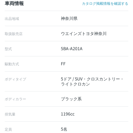
車両情報
カタログ掲載情報を確認する
神奈川県
出品地域
ウエインズトヨタ神奈川
取扱販売店
5BA-A201A
型式
FF
駆動方式
5ドア / SUV・クロスカントリー・
ボディタイプ
ライトクロカン
ブラック系
ボディカラー
1196cc
排気量
5名
定員