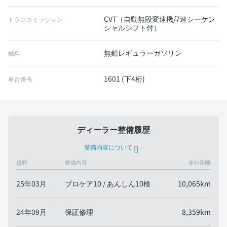
CVT（自動無段変速機/7速シーケン
トランスミッション
シャルシフト付）
無鉛レギュラーガソリン
燃料
1601 (下4桁)
車台番号
ディーラー整備履歴
整備内容について
日時
整備内容
走行距離
25年03月
プロケア10 / あんしん10検
10,065km
24年09月
保証修理
8,359km