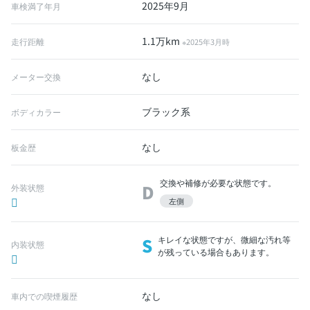
2025年9月
車検満了年月
1.1万km
走行距離
※2025年3月時
なし
メーター交換
ブラック系
ボディカラー
なし
板金歴
交換や補修が必要な状態です。
D
外装状態
左側
S
キレイな状態ですが、微細な汚れ等
内装状態
が残っている場合もあります。
なし
車内での喫煙履歴