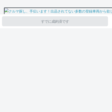
すでに成約済です
スマホで新着情報を見逃さない
公式アプリを無料ダウンロード
モビリコ（クルマの個人売買）
中古車一覧
ライズ
Z
トヨタ ライズ 
サービス規約とその他情報
販売可能エリア
運営会社