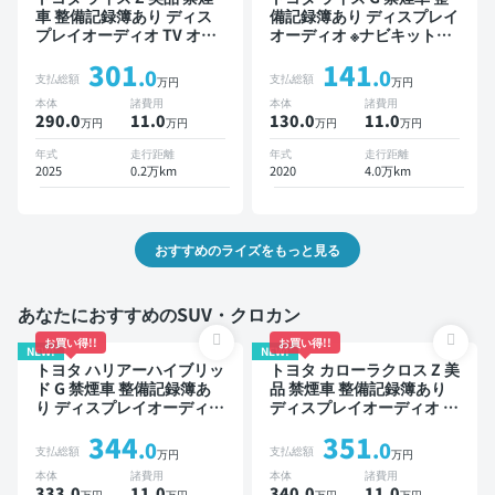
車 整備記録簿あり ディス
備記録簿あり ディスプレイ
プレイオーディオ TV オー
オーディオ ※ナビキットあ
トクルーズ スマートキー
り TV ブラインドスポット
301
141
ETC バックモニター 全方
モニター スマートキー
.0
.0
支払総額
支払総額
万円
万円
位カメラ 衝突軽減
ETC 全方位カメラ 衝突軽
本体
諸費用
本体
諸費用
減
290.0
11
.0
130.0
11
.0
万円
万円
万円
万円
年式
走行距離
年式
走行距離
2025
0.2万km
2020
4.0万km
おすすめのライズをもっと見る
あなたにおすすめのSUV・クロカン
お買い得!!
お買い得!!
NEW!
NEW!
トヨタ ハリアーハイブリッ
トヨタ カローラクロス Z 美
ド G 禁煙車 整備記録簿あ
品 禁煙車 整備記録簿あり
り ディスプレイオーディオ
ディスプレイオーディオ ※
TV ブラインドスポットモ
ナビキットあり ブラインド
344
351
ニター デジタルインナーミ
スポットモニター オートク
.0
.0
支払総額
支払総額
万円
万円
ラー オートクルーズ ワイ
ルーズ スマートキー ETC
本体
諸費用
本体
諸費用
ヤレスキー ETC 電動バッ
電動バックドア バックモニ
333.0
11
.0
340.0
11
.0
万円
万円
万円
万円