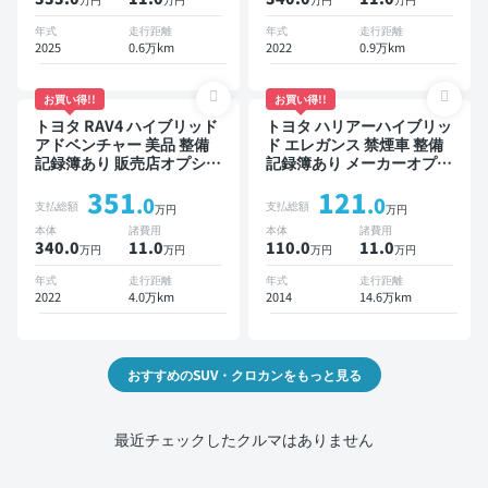
クドア バックモニター 全
ター 全方位カメラ ドライ
方位カメラ ドライブレコー
ブレコーダー 衝突軽減
年式
走行距離
年式
走行距離
ダー 衝突軽減
2025
0.6万km
2022
0.9万km
お買い得!!
お買い得!!
トヨタ RAV4 ハイブリッド
トヨタ ハリアーハイブリッ
アドベンチャー 美品 整備
ド エレガンス 禁煙車 整備
記録簿あり 販売店オプショ
記録簿あり メーカーオプシ
ンナビ TV ブラインドスポ
ョンナビ TV スマートキー
351
121
ットモニター デジタルイン
ETC バックモニター ドラ
.0
.0
支払総額
支払総額
万円
万円
ナーミラー オートクルーズ
イブレコーダー
本体
諸費用
本体
諸費用
スマートキー ETC バック
340.0
11
.0
110.0
11
.0
万円
万円
万円
万円
モニター ドライブレコーダ
ー 衝突軽減
年式
走行距離
年式
走行距離
2022
4.0万km
2014
14.6万km
おすすめのSUV・クロカンをもっと見る
最近チェックしたクルマはありません