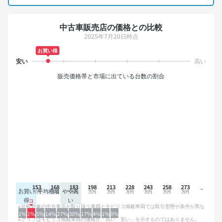
中古車販売店の価格との比較
2025年7月20日時点
お買い得
販売価格帯と市場に出ている台数の割合
153
168
183
198
213
228
243
258
273
お買い
平均相場
やや高
得
い
比較対象の中古車店が取り扱う車両とモビリコ掲載車両では取引形態や条件が異な
るため、グラフは参考情報です。
1%
1%
5%
14%
27%
30%
17%
4%
1%
0%
グラフはモビリコ掲載車両の価格が「高い、安い」を示すものではありません。