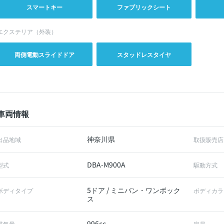
スマートキー
ファブリックシート
エクステリア（外装）
両側電動スライドドア
スタッドレスタイヤ
車両情報
神奈川県
出品地域
取扱販売店
DBA-M900A
型式
駆動方式
5ドア / ミニバン・ワンボック
ボディタイプ
ボディカラ
ス
996cc
排気量
定員