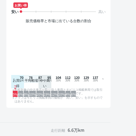
お買い得
販売価格帯と市場に出ている台数の割合
70
78
87
95
104
112
120
129
137
お買い
平均相場
やや高
得
い
比較対象の中古車店が取り扱う車両とモビリコ掲載車両では取引
形態や条件が異なるため、グラフは参考情報です。
5%
6%
8%
10%
20%
19%
12%
10%
4%
6%
グラフはモビリコ掲載車両の価格が「高い、安い」を示すもので
はありません。
6.6万km
走行距離