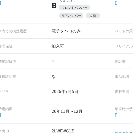
B
フロントバンパー
リアバンパー
左側
電子タバコのみ
車内での喫煙履歴
ペットの乗
加入可
修理保証
リサイクル
○
整備記録簿
保証書
なし
取扱説明書
出品地域
2026年7月5日
出品日
掲載期間
予定納期
納車時の予
26年11月〜12月
2LWEWG1Z
車両ID
販売可能エ