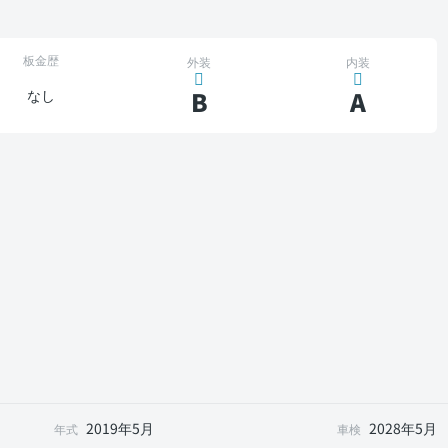
板金歴
外装
内装
B
A
なし
2019年5月
2028年5月
年式
車検