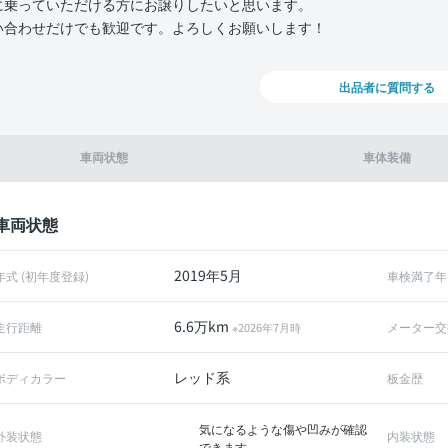
に乗っていただける方にお譲りしたいと思います。
い合わせだけでも歓迎です。よろしくお願いします！
出品者に質問する
車両状態
車体装備
車両状態
2019年5月
年式 (初年度登録)
車検満了年
6.6万km
走行距離
メーター交
※2026年7月時
レッド系
ボディカラー
板金歴
気になるような傷や凹みが確認
外装状態
内装状態
できます。