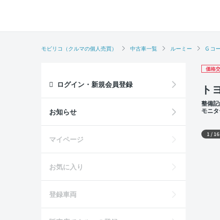
モビリコ（クルマの個人売買）
中古車一覧
ルーミー
G コ
価格交
ログイン・新規会員登録
ト
整備記
モニタ
お知らせ
外装
1
/
16
マイページ
お気に入り
登録車両