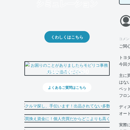
クルマの将来的な価値を予測！
出品や下取りの際の参考に。
くわしくはこちら
コメン
ご関
トヨ
今回
0800-500-5500
主に
はな
よくあるご質問はこちら
ペッ
フロ
ディ
オー
実際