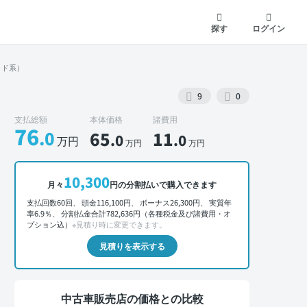
探す
ログイン
ッド系）
9
0
支払総額
本体価格
諸費用
76
.0
65
11
.0
.0
万円
万円
万円
外装 正面
10,300
月々
円の分割払いで購入できます
支払回数60回、 頭金116,100円、 ボーナス26,300円、 実質年
率6.9％、 分割払金合計782,636円（各種税金及び諸費用・オ
プション込）
※見積り時に変更できます。
見積りを表示する
中古車販売店の価格との比較