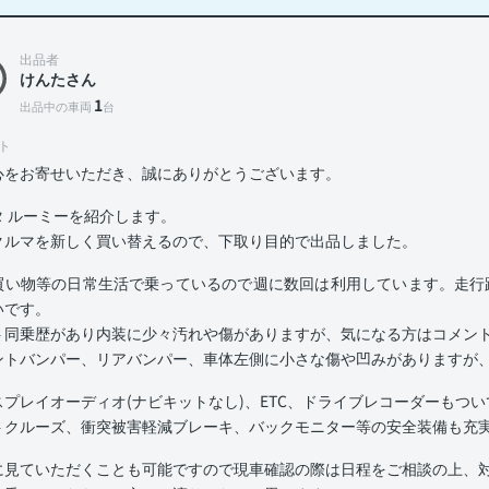
出品者
けんたさん
1
出品中の車両
台
ト
心をお寄せいただき、誠にありがとうございます。
タ ルーミーを紹介します。
クルマを新しく買い替えるので、下取り目的で出品しました。
買い物等の日常生活で乗っているので週に数回は利用しています。走行距
いです。
ト同乗歴があり内装に少々汚れや傷がありますが、気になる方はコメン
ントバンパー、リアバンパー、車体左側に小さな傷や凹みがありますが
スプレイオーディオ(ナビキットなし)、ETC、ドライブレコーダーもつ
トクルーズ、衝突被害軽減ブレーキ、バックモニター等の安全装備も充
に見ていただくことも可能ですので現車確認の際は日程をご相談の上、