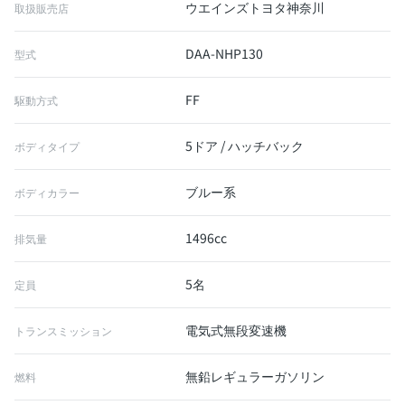
ウエインズトヨタ神奈川
取扱販売店
DAA-NHP130
型式
FF
駆動方式
5ドア / ハッチバック
ボディタイプ
ブルー系
ボディカラー
1496cc
排気量
5名
定員
電気式無段変速機
トランスミッション
無鉛レギュラーガソリン
燃料