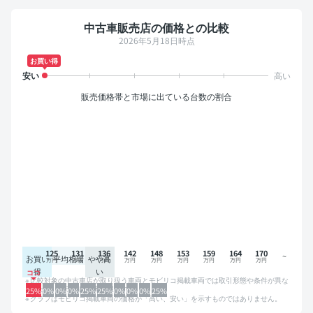
中古車販売店の価格との比較
2026年5月18日時点
お買い得
販売価格帯と市場に出ている台数の割合
125
131
136
142
148
153
159
164
170
お買い
平均相場
やや高
得
い
比較対象の中古車店が取り扱う車両とモビリコ掲載車両では取引形態や条件が異な
るため、グラフは参考情報です。
25%
0%
0%
0%
25%
25%
0%
0%
0%
25%
グラフはモビリコ掲載車両の価格が「高い、安い」を示すものではありません。