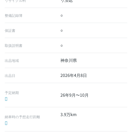
リ済込
リサイクル料
○
整備記録簿
○
保証書
○
取扱説明書
神奈川県
出品地域
2026年4月8日
出品日
予定納期
26年9月〜10月
3.9万km
納車時の予想走行距離