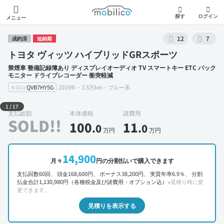
モビリコ
探す
ログイン
メニュー
12
7
成約済
短納期
トヨタ ヴィッツ ハイブリッドGRスポーツ
禁煙車 整備記録簿あり ディスプレイオーディオ TV スマートキー ETC バック
モニター ドライブレコーダー 衝突軽減
QVB7HY5G
2019年・3.5万km・ブルー系
車両ID
外装 左前
1
/
17
支払総額
本体価格
諸費用
SOLD!!
100
11
.0
.0
万円
万円
14,900
月々
円の分割払いで購入できます
支払回数60回、 頭金168,600円、 ボーナス38,200円、 実質年率6.9％、 分割
払金合計1,130,980円（各種税金及び諸費用・オプション込）
※見積り時に変
更できます。
見積りを表示する