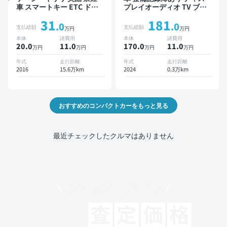
車 スマートキー ETC ドラ
プレイオーディオ TV ブラ
イブレコーダー
インドスポットモニター オ
31
181
ートクルーズ スマートキー
.0
.0
支払総額
支払総額
万円
万円
ETC バックモニター 全方
本体
諸費用
本体
諸費用
位カメラ ドライブレコーダ
20.0
11
.0
170.0
11
.0
万円
万円
万円
万円
ー 衝突軽減
年式
走行距離
年式
走行距離
2016
15.6万km
2024
0.3万km
おすすめのコンパクトカーをもっと見る
最近チェックしたクルマはありません
モビリコでクルマを売りたい方