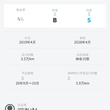
板金歴
外装
内装
B
S
なし
年式
車検
2019年4月
2028年4月
走行距離
出品地域
3.5万km
神奈川県
予定納期
納車時の予想走行距離
26年9月〜10月
3.9万km
出品者
はなみいさん