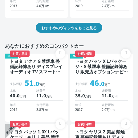
年式
走行距離
年式
走行距離
2017
4.6万km
2019
2.4万km
おすすめのヴィッツをもっと見る
あなたにおすすめのコンパクトカー
お買い得!!
お買い得!!
NEW!
NEW!
トヨタ アクア G 禁煙車 整
トヨタ パッソ X Lパッケー
備記録簿あり ディスプレイ
ジ・S 禁煙車 整備記録簿あ
オーディオ TV スマートキ
り 販売店オプションナビ
ー ETC バックモニター
TV スマートキー ETC バッ
51
46
クモニター ドライブレコー
.0
.0
支払総額
支払総額
万円
万円
ダー 衝突軽減
本体
諸費用
本体
諸費用
40.0
11
.0
35.0
11
.0
万円
万円
万円
万円
年式
走行距離
年式
走行距離
2014
3.8万km
2017
2.9万km
お買い得!!
お買い得!!
終了間近
トヨタ パッソ 1.0X Lパッ
トヨタ ヤリス Z 美品 禁煙
ケージ・キリリ 美品 禁煙
車 整備記録簿あり ディス