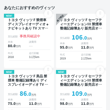
あなたにおすすめのヴィッツ
NEW!
終了間近
トヨタ ヴィッツ F 禁煙車
トヨタ ヴィッツ F セーフテ
ディスプレイオーディオ ※
ィーエディションIII 禁煙車
ナビキットあり TV スマー
整備記録簿あり 販売店オプ
トキー ETC
ションナビ TV 後席モニタ
106
事務局確認中
ー スマートキー ETC バッ
支払総額
.0
支払総額
万円
クモニター ドライブレコー
本体
諸費用
本体
諸費用
ダー 衝突軽減
80.0
---
万円
95.0
11
.0
万円
万円
年式
走行距離
年式
走行距離
2018
3.1万km
2019
2.1万km
NEW!
NEW!
トヨタ ヴィッツ F 美品 禁
トヨタ ヴィッツ F セーフテ
煙車 整備記録簿あり ディ
ィーエディションIII 禁煙車
スプレイオーディオ TV ワ
整備記録簿あり 販売店オプ
イヤレスキー 衝突軽減
ションナビ TV スマートキ
86
109
ー ETC バックモニター ド
.0
.0
支払総額
支払総額
万円
万円
ライブレコーダー 衝突軽減
本体
諸費用
本体
諸費用
75.0
11
.0
98.0
11
.0
万円
万円
万円
万円