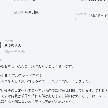
神奈川県
出品地域
予定納期
25年9月〜1
出品者
あつむさん
0
出品中の車両
台
ト
心をお寄せいただき、誠にありがとうございます。
のトヨタ アルファードです！
クルマを新しく買い替えるので、下取り目的で出品しました。
買い物等の日常生活で乗っているのでほぼ毎日利用しています。走行距離は
車ですが内装は若干の汚れや傷があります。詳細が気になる方はコメン
にほとんど傷はないので車体は美品だと思います。