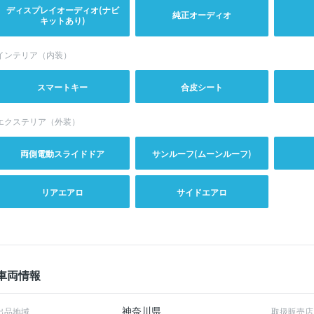
ディスプレイオーディオ(ナビ
純正オーディオ
キットあり)
インテリア（内装）
スマートキー
合皮シート
エクステリア（外装）
両側電動スライドドア
サンルーフ(ムーンルーフ)
リアエアロ
サイドエアロ
車両情報
神奈川県
出品地域
取扱販売店