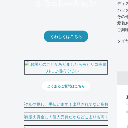
ディ
バッ
クルマの将来的な価値を予測！
その
出品や下取りの際の参考に。
愛着
ご興
くわしくはこちら
タイ
0800-500-5500
よくあるご質問はこちら