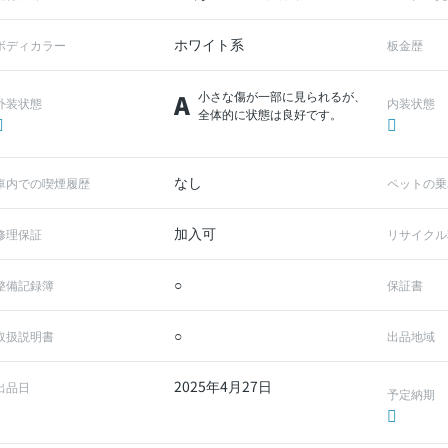
ホワイト系
ボディカラー
板金歴
A
小さな傷が一部に見られるが、
外装状態
内装状態
全体的に状態は良好です。
なし
車内での喫煙履歴
ペットの乗
加入可
修理保証
リサイクル
○
整備記録簿
保証書
○
取扱説明書
出品地域
2025年4月27日
出品日
予定納期