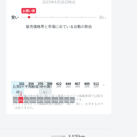
2025年6月26日時点
お買い得
販売価格帯と市場に出ている台数の割合
331
354
376
399
422
444
467
489
512
お買い
平均相場
やや高
得
い
比較対象の中古車店が取り扱う車両とモビリコ掲載車両では取引
形態や条件が異なるため、グラフは参考情報です。
1%
2%
6%
16%
28%
26%
13%
5%
1%
2%
グラフはモビリコ掲載車両の価格が「高い、安い」を示すもので
はありません。
3.0万km
走行距離