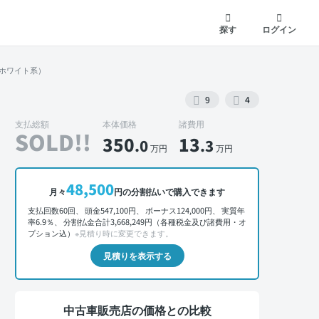
探す
ログイン
m・ホワイト系）
9
4
支払総額
本体価格
諸費用
SOLD!!
350
13
.0
.3
万円
万円
外装 正面
48,500
月々
円の分割払いで購入できます
支払回数60回、 頭金547,100円、 ボーナス124,000円、 実質年
率6.9％、 分割払金合計3,668,249円（各種税金及び諸費用・オ
プション込）
※見積り時に変更できます。
見積りを表示する
中古車販売店の価格との比較