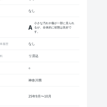
なし
小さな汚れや傷が一部に見られ
A
るが、全体的に状態は良好で
す。
なし
車履歴
リ済込
料
○
神奈川県
25年9月〜10月