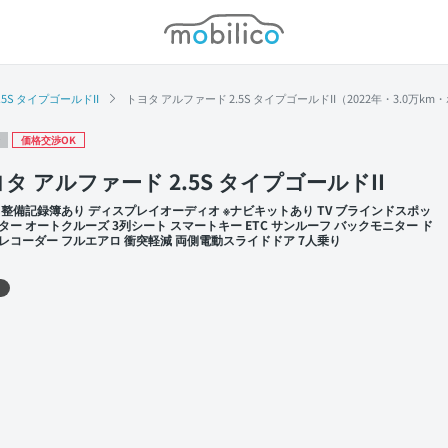
モビリコ
.5S タイプゴールドII
トヨタ アルファード 2.5S タイプゴールドII（2022年・3.0万k
価格交渉OK
タ アルファード 2.5S タイプゴールドII
 整備記録簿あり ディスプレイオーディオ ※ナビキットあり TV ブラインドスポッ
ター オートクルーズ 3列シート スマートキー ETC サンルーフ バックモニター ド
レコーダー フルエアロ 衝突軽減 両側電動スライドドア 7人乗り
 左前