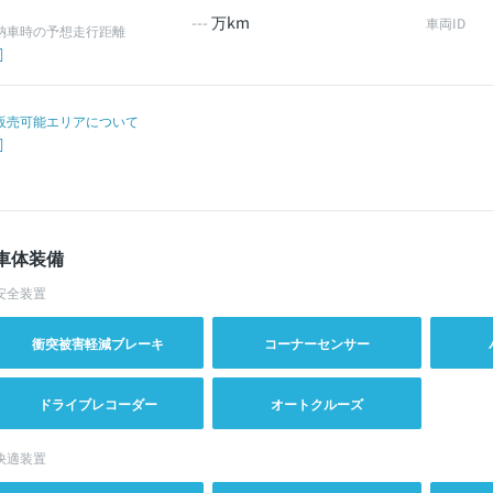
---
万km
車両ID
納車時の予想走行距離
販売可能エリアについて
車体装備
安全装置
衝突被害軽減ブレーキ
コーナーセンサー
ドライブレコーダー
オートクルーズ
快適装置