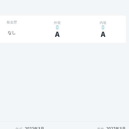
板金歴
外装
内装
A
A
なし
2022年3月
2027年3月
年式
車検