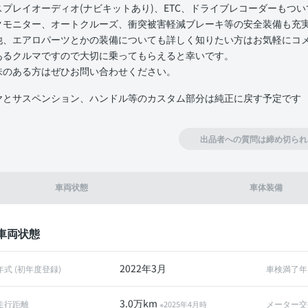
スプレイオーディオ(ナビキットあり)、ETC、ドライブレコーダーもつ
クモニター、オートクルーズ、衝突被害軽減ブレーキ等の安全装備も充
他、エアロパーツとかの装備についても詳しく知りたい方はお気軽にコ
あるクルマですので大切に乗ってもらえると幸いです。
味のある方はぜひお問い合わせください。
ヤとサスペンション、ハンドル等のカスタム部分は純正に戻す予定です
出品者への質問は締め切られ
車両状態
車体装備
車両状態
2022年3月
年式 (初年度登録)
車検満了年
3.0万km
走行距離
メーター交
※2025年4月時