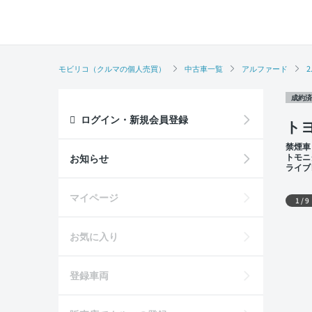
モビリコ（クルマの個人売買）
中古車一覧
アルファード
2
成約済
ログイン・新規会員登録
トヨ
禁煙車
トモニ
お知らせ
ライブ
外装
マイページ
1
/
9
お気に入り
登録車両