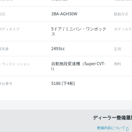
3BA-AGH30W
型式
駆動方式
5ドア / ミニバン・ワンボック
ボディタイプ
ボディカラ
ス
2493cc
排気量
定員
自動無段変速機（Super CVT-
トランスミッション
燃料
i）
5186 (下4桁)
車台番号
ディーラー整備履
整備内容について