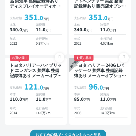
品 禁煙車 整備記録簿あり
アドベンチャー 美品 整備
ディスプレイオーディオ ※
記録簿あり 販売店オプショ
ナビキットあり ブラインド
ンナビ TV ブラインドスポ
351
351
スポットモニター オートク
ットモニター デジタルイン
.0
.0
支払総額
支払総額
万円
万円
ルーズ スマートキー ETC
ナーミラー オートクルーズ
本体
諸費用
本体
諸費用
電動バックドア バックモニ
スマートキー ETC バック
340.0
11
.0
340.0
11
.0
万円
万円
万円
万円
ター 全方位カメラ ドライ
モニター ドライブレコーダ
ブレコーダー 衝突軽減
ー 衝突軽減
年式
走行距離
年式
走行距離
2022
0.9万km
2022
4.0万km
お買い得!!
お買い得!!
終了間近
トヨタ ハリアーハイブリッ
トヨタ ハリアー 240G Lパ
ド エレガンス 禁煙車 整備
ッケージ 禁煙車 整備記録
記録簿あり メーカーオプシ
簿あり メーカーオプション
ョンナビ TV スマートキー
ナビ TV ワイヤレスキー
121
96
ETC バックモニター ドラ
ETC サンルーフ バックモ
.0
.0
支払総額
支払総額
万円
万円
イブレコーダー
ニター ドライブレコーダー
本体
諸費用
本体
諸費用
110.0
11
.0
85.0
11
.0
万円
万円
万円
万円
年式
走行距離
年式
走行距離
2014
14.6万km
2008
14.0万km
おすすめのSUV・クロカンをもっと見る