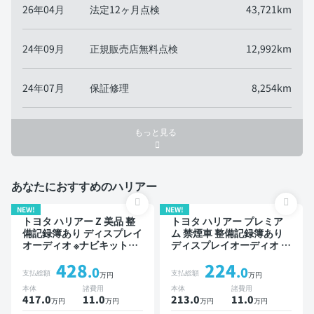
26年04月
法定12ヶ月点検
43,721km
24年09月
正規販売店無料点検
12,992km
24年07月
保証修理
8,254km
もっと見る
あなたにおすすめのハリアー
NEW!
NEW!
トヨタ ハリアー Z 美品 整
トヨタ ハリアー プレミア
備記録簿あり ディスプレイ
ム 禁煙車 整備記録簿あり
オーディオ ※ナビキットあ
ディスプレイオーディオ ※
り TV ブラインドスポット
ナビキットあり TV オート
428
224
モニター デジタルインナー
クルーズ ワイヤレスキー
.0
.0
支払総額
支払総額
万円
万円
ミラー オートクルーズ ス
スマートキー ETC 電動バ
本体
諸費用
本体
諸費用
マートキー ETC 電動バッ
ックドア バックモニター
417.0
11
.0
213.0
11
.0
万円
万円
万円
万円
クドア バックモニター ド
ドライブレコーダー 衝突軽