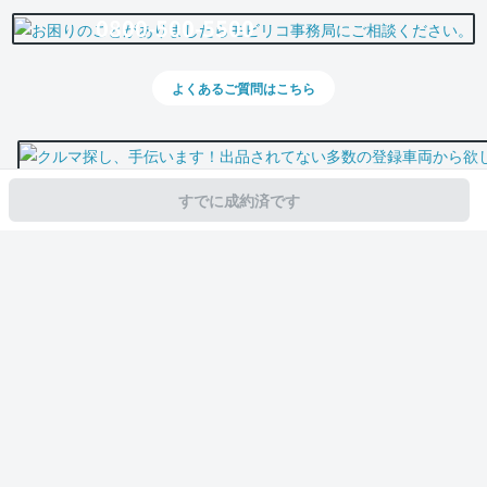
0800-500-5500
よくあるご質問はこちら
すでに成約済です
スマホで新着情報を見逃さない
公式アプリを無料ダウンロード
モビリコ（クルマの個人売買）
中古車一覧
ハリアー
G
トヨタ ハリア