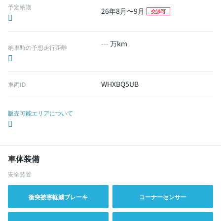
予定納期
26年8月〜9月
交渉可
---
万km
納車時の予想走行距離
WHXBQ5UB
車両ID
販売可能エリアについて
車体装備
安全装置
衝突被害軽減ブレーキ
コーナーセンサー