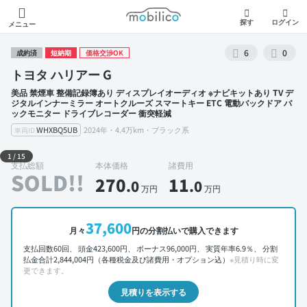
モビリコ
探す
ログイン
メニュー
6
0
成約済
短納期
価格交渉OK
トヨタ ハリアー G
美品 禁煙車 整備記録簿あり ディスプレイオーディオ ※ナビキットあり TV デ
ジタルインナーミラー オートクルーズ スマートキー ETC 電動バックドア バ
ックモニター ドライブレコーダー 衝突軽減
WHXBQ5UB
2024年・4.4万km・ブラック系
車両ID
外装 左前
1
/
15
支払総額
本体価格
諸費用
SOLD!!
270
11
.0
.0
万円
万円
37,600
月々
円の分割払いで購入できます
支払回数60回、 頭金423,600円、 ボーナス96,000円、 実質年率6.9％、 分割
払金合計2,844,004円（各種税金及び諸費用・オプション込）
※見積り時に変
更できます。
見積りを表示する