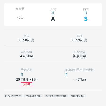
板金歴
外装
内装
A
S
なし
年式
車検
2024年2月
2027年2月
走行距離
出品地域
4.4万km
神奈川県
予定納期
納車時の予想走行距離
26年8月〜9月
---
万km
交渉可
#ワンオーナー
#現車確認歓迎
#お問い合わせ歓迎
#納期応相談