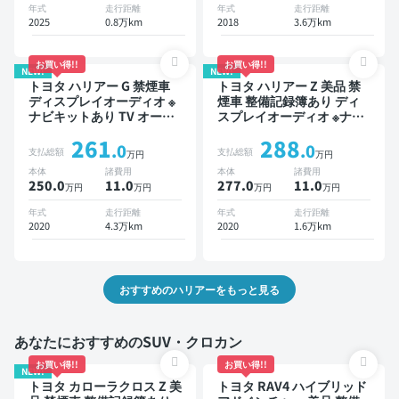
ライブレコーダー フルエア
減
年式
走行距離
年式
走行距離
ロ 衝突軽減
2025
0.8万km
2018
3.6万km
お買い得!!
お買い得!!
NEW!
NEW!
トヨタ ハリアー G 禁煙車
トヨタ ハリアー Z 美品 禁
ディスプレイオーディオ ※
煙車 整備記録簿あり ディ
ナビキットあり TV オート
スプレイオーディオ ※ナビ
クルーズ スマートキー 電
キットあり TV ブラインド
261
288
動バックドア ドライブレコ
スポットモニター デジタル
.0
.0
支払総額
支払総額
万円
万円
ーダー 衝突軽減
インナーミラー オートクル
本体
諸費用
本体
諸費用
ーズ スマートキー ETC サ
250.0
11
.0
277.0
11
.0
万円
万円
万円
万円
ンルーフ バックモニター
全方位カメラ ドライブレコ
年式
走行距離
年式
走行距離
ーダー 衝突軽減
2020
4.3万km
2020
1.6万km
おすすめのハリアーをもっと見る
あなたにおすすめのSUV・クロカン
お買い得!!
お買い得!!
NEW!
トヨタ カローラクロス Z 美
トヨタ RAV4 ハイブリッド