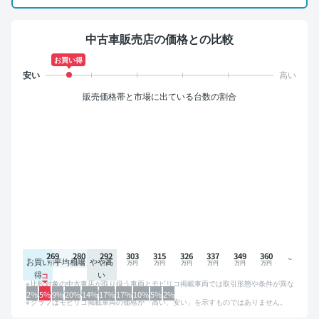
中古車販売店の価格との比較
お買い得
販売価格帯と市場に出ている台数の割合
269
280
292
303
315
326
337
349
360
お買い
平均相場
やや高
得
い
比較対象の中古車店が取り扱う車両とモビリコ掲載車両では取引形態や条件が異な
るため、グラフは参考情報です。
2%
5%
9%
20%
14%
17%
17%
10%
5%
2%
グラフはモビリコ掲載車両の価格が「高い、安い」を示すものではありません。