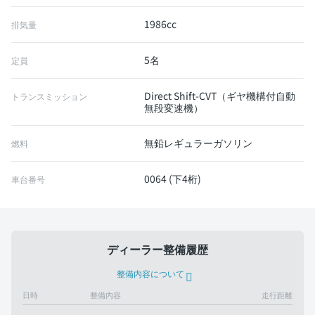
1986cc
排気量
5名
定員
Direct Shift-CVT（ギヤ機構付自動
トランスミッション
無段変速機）
無鉛レギュラーガソリン
燃料
0064 (下4桁)
車台番号
ディーラー整備履歴
整備内容について
日時
整備内容
走行距離