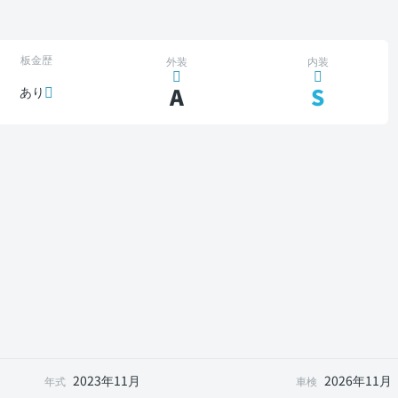
板金歴
外装
内装
A
S
あり
2023年11月
2026年11月
年式
車検