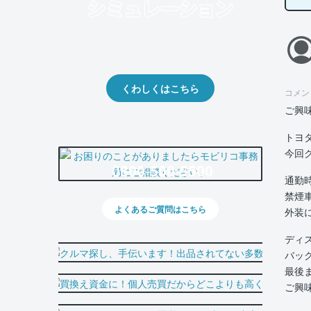
クルマの将来的な価値を予測！
出品や下取りの際の参考に。
くわしくはこちら
コメン
ご興
トヨ
今回
0800-500-5500
通勤
禁煙
よくあるご質問はこちら
外装
ディ
バッ
最後
ご興