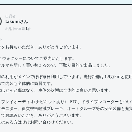
出品者
takumiさん
1
出品中の車両
台
ト
味をお持ちいただき、ありがとうございます。
タ ヴォクシーについてご案内いたします。
クルマを新しく買い替えるので、下取り目的で出品しました。
時の利用がメインでほぼ毎日利用しています。走行距離は1.9万kmと使
車で内装も全体的に綺麗です。
にほとんど傷はなく、車体の状態は全体的に良いと思います。
スプレイオーディオ(ナビキットあり)、ETC、ドライブレコーダーもつ
クモニター、衝突被害軽減ブレーキ、オートクルーズ等の安全装備も充
までお読みいただき、ありがとうございます。
味のある方はぜひお問い合わせください。