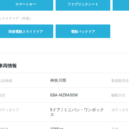
スマートキー
ファブリックシート
エクステリア（外装）
両側電動スライドドア
電動バックドア
車両情報
神奈川県
出品地域
取扱販売店
6BA-MZRA90W
型式
駆動方式
5ドア / ミニバン・ワンボック
ボディタイプ
ボディカラ
ス
1986cc
排気量
定員