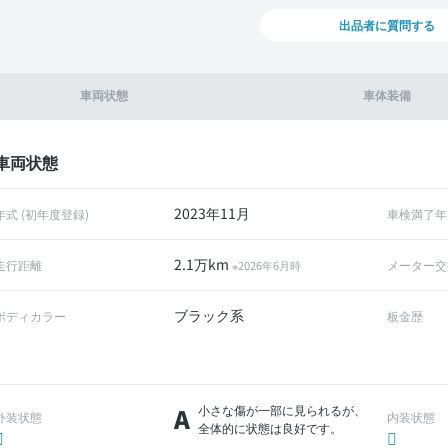
出品者に質問する
車両状態
車体装備
車両状態
2023年11月
年式 (初年度登録)
車検満了年
2.1万km
走行距離
メーター交
※2026年6月時
ブラック系
ボディカラー
板金歴
A
小さな傷が一部に見られるが、
外装状態
内装状態
全体的に状態は良好です。