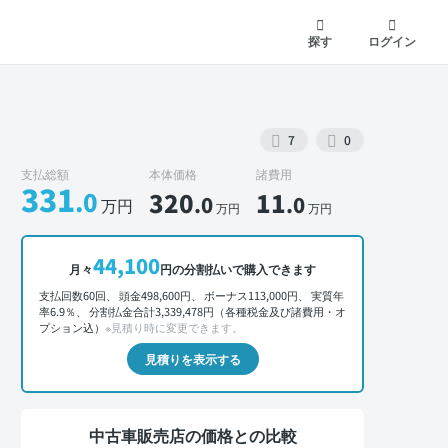
探す
ログイン
7
0
支払総額
本体価格
諸費用
331
.0
320
11
.0
.0
万円
万円
万円
外装 正面
44,100
月々
円の分割払いで購入できます
支払回数60回、 頭金498,600円、 ボーナス113,000円、 実質年
率6.9％、 分割払金合計3,339,478円（各種税金及び諸費用・オ
プション込）
※見積り時に変更できます。
見積りを表示する
中古車販売店の価格との比較