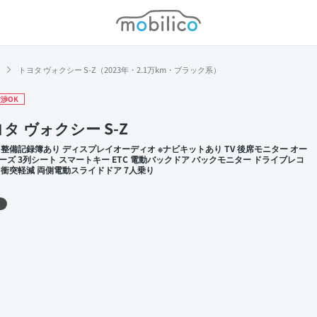
モビリコ
トヨタ ヴォクシー S-Z（2023年・2.1万km・ブラック系）
渉OK
タ ヴォクシー S-Z
 整備記録簿あり ディスプレイオーディオ ※ナビキットあり TV 後席モニター オー
ーズ 3列シート スマートキー ETC 電動バックドア バックモニター ドライブレコ
 衝突軽減 両側電動スライドドア 7人乗り
 左前