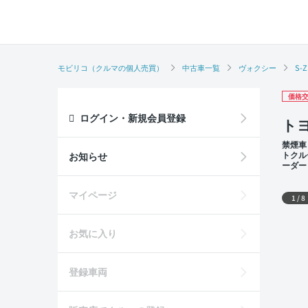
モビリコ（クルマの個人売買）
中古車一覧
ヴォクシー
S-Z
価格交
ログイン・新規会員登録
トヨ
禁煙車
トクル
お知らせ
ーダー
席
外装
マイページ
1
/
8
お気に入り
登録車両