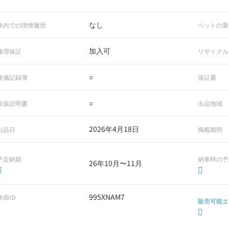
なし
車内での喫煙履歴
ペットの乗
加入可
修理保証
リサイクル
○
整備記録簿
保証書
○
取扱説明書
出品地域
2026年4月18日
出品日
掲載期間
予定納期
納車時の予
26年10月〜11月
995XNAM7
車両ID
販売可能エ