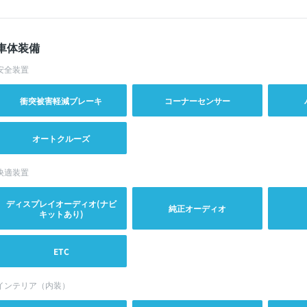
車体装備
安全装置
衝突被害軽減ブレーキ
コーナーセンサー
オートクルーズ
快適装置
ディスプレイオーディオ(ナビ
純正オーディオ
キットあり)
ETC
インテリア（内装）