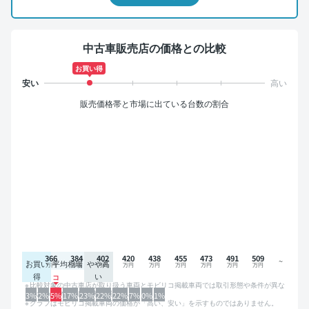
中古車販売店の価格との比較
お買い得
販売価格帯と市場に出ている台数の割合
366
384
402
420
438
455
473
491
509
お買い
平均相場
やや高
得
い
比較対象の中古車店が取り扱う車両とモビリコ掲載車両では取引形態や条件が異な
るため、グラフは参考情報です。
3%
2%
5%
17%
23%
22%
22%
7%
0%
1%
グラフはモビリコ掲載車両の価格が「高い、安い」を示すものではありません。