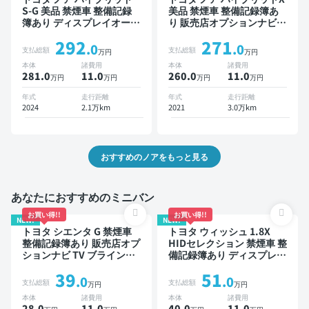
S-G 美品 禁煙車 整備記録
美品 禁煙車 整備記録簿あ
簿あり ディスプレイオーデ
り 販売店オプションナビ
ィオ ※ナビキットあり TV
TV オートクルーズ 3列シー
292
271
オートクルーズ 3列シート
ト スマートキー ETC バッ
.0
.0
支払総額
支払総額
万円
万円
スマートキー ETC バック
クモニター ドライブレコー
本体
諸費用
本体
諸費用
モニター ドライブレコーダ
ダー 衝突軽減 両側電動ス
281.0
11
.0
260.0
11
.0
万円
万円
万円
万円
ー 衝突軽減 両側電動スラ
ライドドア 7人乗り
イドドア 7人乗り
年式
走行距離
年式
走行距離
2024
2.1万km
2021
3.0万km
おすすめのノアをもっと見る
あなたにおすすめのミニバン
お買い得!!
お買い得!!
NEW!
NEW!
トヨタ シエンタ G 禁煙車
トヨタ ウィッシュ 1.8X
整備記録簿あり 販売店オプ
HIDセレクション 禁煙車 整
ションナビ TV ブラインド
備記録簿あり ディスプレイ
スポットモニター 3列シー
オーディオ ※ナビキットあ
39
51
ト スマートキー バックモ
り 後席モニター スマート
.0
.0
支払総額
支払総額
万円
万円
ニター ドライブレコーダー
キー ETC ドライブレコー
本体
諸費用
本体
諸費用
衝突軽減 両側電動スライド
ダー
28.0
11
.0
40.0
11
.0