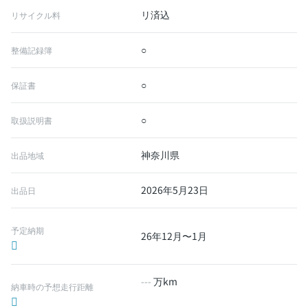
リ済込
リサイクル料
○
整備記録簿
○
保証書
○
取扱説明書
神奈川県
出品地域
2026年5月23日
出品日
予定納期
26年12月〜1月
---
万km
納車時の予想走行距離