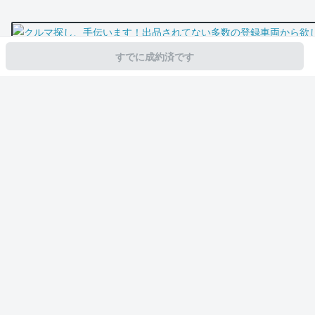
すでに成約済です
スマホで新着情報を見逃さない
公式アプリを無料ダウンロード
モビリコ（クルマの個人売買）
中古車一覧
ノア
ハイブリッドS-Z
ト
サービス規約とその他情報
販売可能エリア