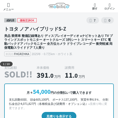
モビリコ
探す
ログイン
メニュー
7
0
成約済
価格交渉OK
トヨタ ノア ハイブリッドS-Z
美品 禁煙車 整備記録簿あり ディスプレイオーディオ ※ナビキットあり TV ブ
ラインドスポットモニター オートクルーズ 3列シート スマートキー ETC 電
動バックドア バックモニター 全方位カメラ ドライブレコーダー 衝突軽減 両
側電動スライドドア 7人乗り
FHGRZHKA
2025年・0.7万km・ホワイト系
車両ID
外装 左前
1
/
10
支払総額
本体価格
諸費用
SOLD!!
391
11
.0
.0
万円
万円
54,000
月々
円の分割払いで購入できます
支払回数60回、 頭金605,100円、 ボーナス137,100円、 実質年率6.9％、 分割
払金合計4,071,827円（各種税金及び諸費用・オプション込）
※見積り時に変
更できます。
見積りを表示する