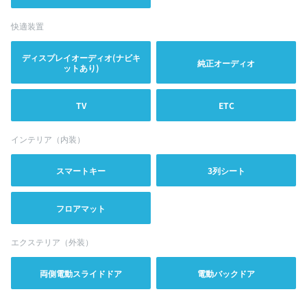
快適装置
ディスプレイオーディオ(ナビキ
純正オーディオ
ットあり)
TV
ETC
インテリア（内装）
スマートキー
3列シート
フロアマット
エクステリア（外装）
両側電動スライドドア
電動バックドア