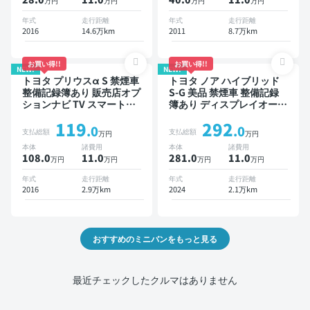
万円
万円
万円
万円
ドア 7人乗り
年式
走行距離
年式
走行距離
2016
14.6万km
2011
8.7万km
お買い得!!
お買い得!!
NEW!
NEW!
トヨタ プリウスα S 禁煙車
トヨタ ノア ハイブリッド
整備記録簿あり 販売店オプ
S-G 美品 禁煙車 整備記録
ションナビ TV スマートキ
簿あり ディスプレイオーデ
ー ETC バックモニター
ィオ ※ナビキットあり TV
119
292
オートクルーズ 3列シート
.0
.0
支払総額
支払総額
万円
万円
スマートキー ETC バック
本体
諸費用
本体
諸費用
モニター ドライブレコーダ
108.0
11
.0
281.0
11
.0
万円
万円
万円
万円
ー 衝突軽減 両側電動スラ
イドドア 7人乗り
年式
走行距離
年式
走行距離
2016
2.9万km
2024
2.1万km
おすすめのミニバンをもっと見る
最近チェックしたクルマはありません