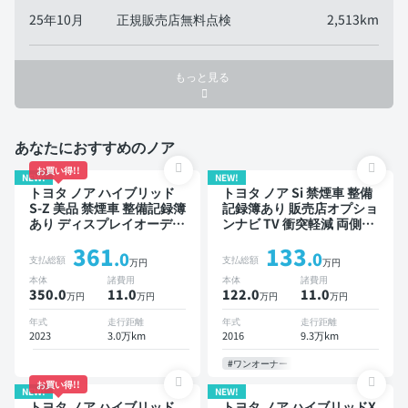
25年10月
正規販売店無料点検
2,513km
もっと見る
あなたにおすすめのノア
お買い得!!
NEW!
NEW!
トヨタ ノア ハイブリッド
トヨタ ノア Si 禁煙車 整備
S-Z 美品 禁煙車 整備記録簿
記録簿あり 販売店オプショ
あり ディスプレイオーディ
ンナビ TV 衝突軽減 両側電
オ ※ナビキットあり TV ブ
動スライドドア 7人乗り
361
133
ラインドスポットモニター
.0
.0
支払総額
支払総額
万円
万円
オートクルーズ 3列シート
本体
諸費用
本体
諸費用
スマートキー ETC 電動バ
350.0
11
.0
122.0
11
.0
万円
万円
万円
万円
ックドア バックモニター
衝突軽減 両側電動スライド
年式
走行距離
年式
走行距離
ドア 7人乗り
2023
3.0万km
2016
9.3万km
#ワンオーナー
お買い得!!
NEW!
NEW!
トヨタ ノア ハイブリッド
トヨタ ノア ハイブリッドX