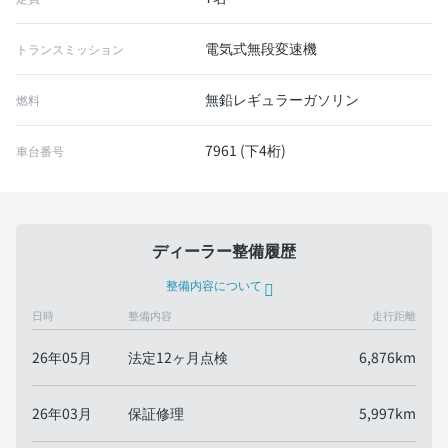
電気式無段変速機
トランスミッション
無鉛レギュラーガソリン
燃料
7961 (下4桁)
車台番号
ディーラー整備履歴
整備内容について
日時
整備内容
走行距離
26年05月
法定12ヶ月点検
6,876km
26年03月
保証修理
5,997km