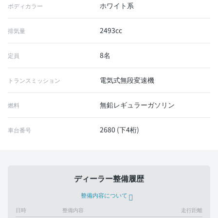
ホワイト系
ボディカラー
2493cc
排気量
8名
定員
電気式無段変速機
トランスミッション
無鉛レギュラーガソリン
燃料
2680 (下4桁)
車台番号
ディーラー整備履歴
整備内容について
日時
整備内容
走行距離