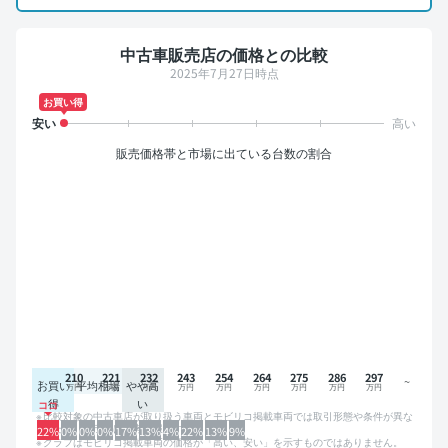
中古車販売店の価格との比較
2025年7月27日時点
お買い得
販売価格帯と市場に出ている台数の割合
210
221
232
243
254
264
275
286
297
お買い
平均相場
やや高
得
い
比較対象の中古車店が取り扱う車両とモビリコ掲載車両では取引形態や条件が異な
るため、グラフは参考情報です。
22%
0%
0%
0%
17%
13%
4%
22%
13%
9%
グラフはモビリコ掲載車両の価格が「高い、安い」を示すものではありません。