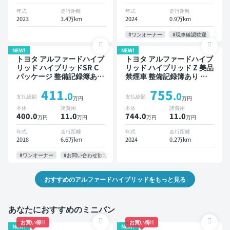
バックドア バックモニター
スマートキー ETC 電動バ
年式
走行距離
年式
走行距離
全方位カメラ ドライブレコ
ックドア バックモニター
2023
3.4万km
2024
0.9万km
ーダー 衝突軽減 両側電動
全方位カメラ ドライブレコ
スライドドア 7人乗り
ーダー 衝突軽減 両側電動
#ワンオーナー
#現車確認歓迎
#お
スライドドア 7人乗り
NEW!
NEW!
トヨタ アルファードハイブ
トヨタ アルファードハイブ
リッド ハイブリッドSR C
リッド ハイブリッド Z 美品
パッケージ 整備記録簿あり
禁煙車 整備記録簿あり デ
販売店オプションナビ TV
ィスプレイオーディオ ※ナ
411
755
デジタルインナーミラー オ
ビキットあり オートクルー
.0
.0
支払総額
支払総額
万円
万円
ートクルーズ 3列シート ス
ズ 3列シート スマートキー
本体
諸費用
本体
諸費用
マートキー ETC バックモ
ETC サンルーフ 電動バッ
400.0
11
.0
744.0
11
.0
万円
万円
万円
万円
ニター ドライブレコーダー
クドア バックモニター 全
両側電動スライドドア 7人
方位カメラ ドライブレコー
年式
走行距離
年式
走行距離
乗り
ダー 衝突軽減 両側電動ス
2018
6.6万km
2024
0.2万km
ライドドア 7人乗り
#ワンオーナー
#お問い合わせ歓迎
おすすめのアルファードハイブリッドをもっと見る
あなたにおすすめのミニバン
お買い得!!
お買い得!!
NEW!
NEW!