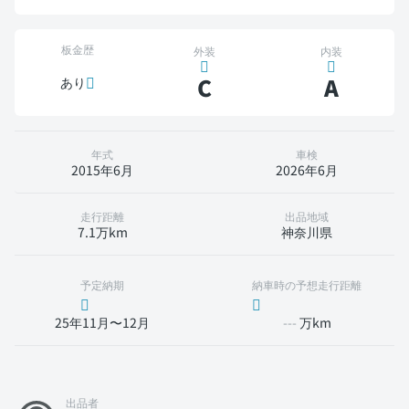
板金歴
外装
内装
C
A
あり
年式
車検
2015年6月
2026年6月
走行距離
出品地域
7.1万km
神奈川県
予定納期
納車時の予想走行距離
25年11月〜12月
---
万km
出品者