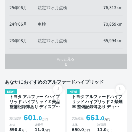
25年06月
法定12ヶ月点検
76,313km
24年06月
車検
70,859km
23年08月
法定12ヶ月点検
65,994km
もっと見る
あなたにおすすめのアルファードハイブリッド
NEW!
NEW!
トヨタ アルファードハイブ
トヨタ アルファードハイブ
リッド ハイブリッド Z 美品
リッド ハイブリッド Z 禁煙
整備記録簿あり ディスプレ
車 整備記録簿あり ディス
イオーディオ TV ブライン
プレイオーディオ ※ナビキ
601
661
ドスポットモニター デジタ
ットあり TV 後席モニター
.0
.0
支払総額
支払総額
万円
万円
ルインナーミラー オートク
ブラインドスポットモニタ
本体
諸費用
本体
諸費用
ルーズ 3列シート スマート
ー デジタルインナーミラー
590.0
11
.0
650.0
11
.0
万円
万円
万円
万円
キー ETC サンルーフ 電動
オートクルーズ 3列シート