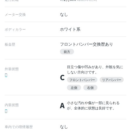
なし
メーター交換
ホワイト系
ボディカラー
フロントバンパー交換歴あり
板金歴
前方
目立つ傷や凹みがあり、外観を気に
外装状態
しない方向けです。
C
フロントバンパー
リアバンパー
左側
右側
A
小さな汚れや傷が一部に見られる
内装状態
が、全体的に状態は良好です。
なし
車内での喫煙履歴