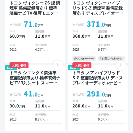
トヨタ ヴォクシー ZS 煌 禁
トヨタ ヴォクシー ハイブ
煙車 整備記録簿あり 標準
リッドS-Z 禁煙車 整備記録
装備ナビ TV 後席モニター
簿あり ディスプレイオーデ
3列シート ETC バックモニ
ィオ TV 後席モニター ブラ
71
371
ター 両側電動スライドドア
インドスポットモニター デ
.0
.0
支払総額
支払総額
万円
万円
8人乗り
ジタルインナーミラー オー
本体
諸費用
本体
諸費用
トクルーズ 3列シート スマ
60.0
11
.0
360.0
11
.0
万円
万円
万円
万円
ートキー ETC 電動バック
ドア バックモニター 全方
年式
走行距離
年式
走行距離
位カメラ ドライブレコーダ
2011
4.2万km
2025
0.7万km
ー 衝突軽減 両側電動スラ
イドドア 7人乗り
#ワンオーナー
#お問い合わせ歓迎
お買い得!!
お買い得!!
NEW!
NEW!
トヨタ シエンタ X 禁煙車
トヨタ ノア ハイブリッド
整備記録簿あり 標準装備ナ
S-G 整備記録簿あり ディス
ビ TV 3列シート スマート
プレイオーディオ ※ナビキ
キー バックモニター 7人乗
ットあり TV オートクルー
41
291
り
ズ 3列シート スマートキー
.0
.0
支払総額
支払総額
万円
万円
バックモニター ドライブレ
本体
諸費用
本体
諸費用
コーダー 衝突軽減 7人乗り
30.0
11
.0
280.0
11
.0
万円
万円
万円
万円
年式
走行距離
年式
走行距離
2013
8.7万km
2024
0.5万km