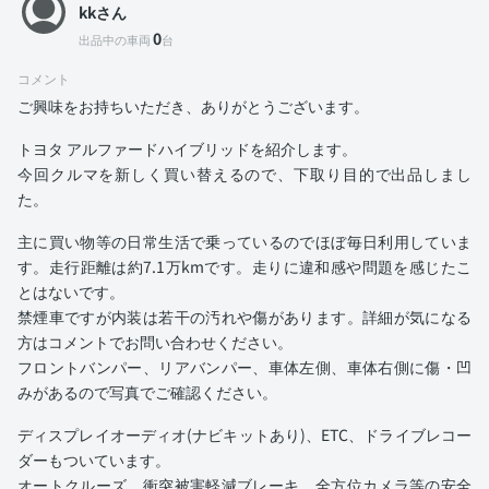
kkさん
0
出品中の車両
台
コメント
ご興味をお持ちいただき、ありがとうございます。
トヨタ アルファードハイブリッドを紹介します。
今回クルマを新しく買い替えるので、下取り目的で出品しまし
た。
主に買い物等の日常生活で乗っているのでほぼ毎日利用していま
す。走行距離は約7.1万kmです。走りに違和感や問題を感じたこ
とはないです。
禁煙車ですが内装は若干の汚れや傷があります。詳細が気になる
方はコメントでお問い合わせください。
フロントバンパー、リアバンパー、車体左側、車体右側に傷・凹
みがあるので写真でご確認ください。
ディスプレイオーディオ(ナビキットあり)、ETC、ドライブレコー
ダーもついています。
オートクルーズ、衝突被害軽減ブレーキ、全方位カメラ等の安全