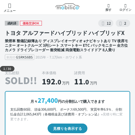
モビリコ
探す
ログイン
メニュー
12
2
成約済
価格交渉OK
トヨタ アルファードハイブリッド ハイブリッドX
禁煙車 整備記録簿あり ディスプレイオーディオ ※ナビキットあり TV 後席モ
ニター オートクルーズ 3列シート スマートキー ETC バックモニター 全方位
カメラ ドライブレコーダー 衝突軽減 両側電動スライドドア 8人乗り
GSRKS6BS
2015年・7.1万km・ホワイト系
車両ID
外装 左前
1
/
30
支払総額
本体価格
諸費用
SOLD!!
192
11
.0
.0
万円
万円
27,400
月々
円の分割払いで購入できます
支払回数60回、 頭金306,600円、 ボーナス69,500円、 実質年率6.9％、 分割
払金合計2,065,843円（各種税金及び諸費用・オプション込）
※見積り時に変
更できます。
見積りを表示する