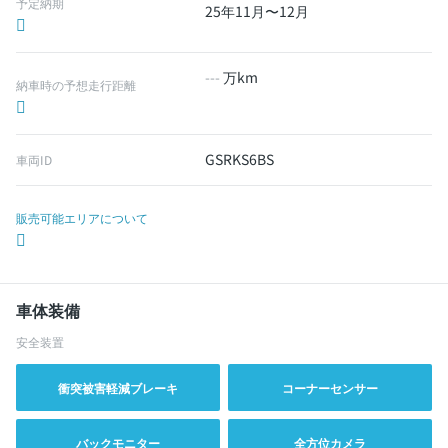
予定納期
25年11月〜12月
---
万km
納車時の予想走行距離
GSRKS6BS
車両ID
販売可能エリアについて
車体装備
安全装置
衝突被害軽減ブレーキ
コーナーセンサー
バックモニター
全方位カメラ