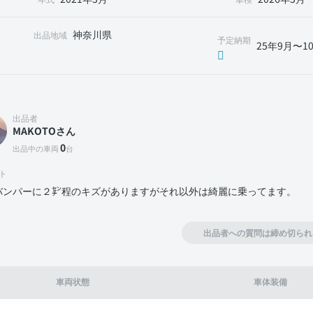
神奈川県
出品地域
予定納期
25年9月〜1
出品者
MAKOTOさん
0
出品中の車両
台
ト
バンパーに２㌢程のキズがありますがそれ以外は綺麗に乗ってます。
出品者への質問は締め切られ
車両状態
車体装備