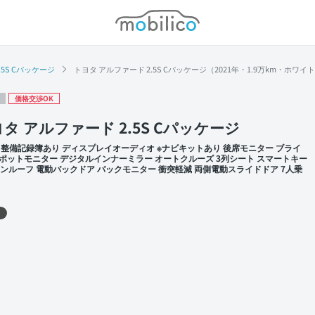
モビリコ
.5S Cパッケージ
トヨタ アルファード 2.5S Cパッケージ（2021年・1.9万km・ホワイ
価格交渉OK
タ アルファード 2.5S Cパッケージ
 整備記録簿あり ディスプレイオーディオ ※ナビキットあり 後席モニター ブライ
ポットモニター デジタルインナーミラー オートクルーズ 3列シート スマートキー
 サンルーフ 電動バックドア バックモニター 衝突軽減 両側電動スライドドア 7人乗
 左前