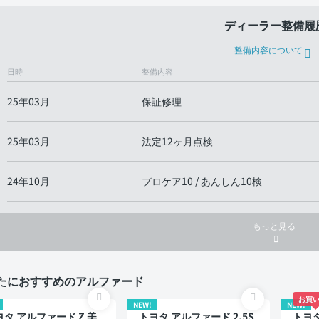
ディーラー整備履
整備内容について
日時
整備内容
25年03月
保証修理
25年03月
法定12ヶ月点検
24年10月
プロケア10 / あんしん10検
もっと見る
たにおすすめのアルファード
お買い
NEW!
NEW!
ヨタ アルファード Z 美
トヨタ アルファード 2.5S
トヨタ