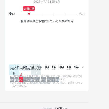
2025年7月31日時点
お買い得
販売価格帯と市場に出ている台数の割合
344
379
413
448
483
517
552
586
621
お買い
平均相場
やや高
得
い
比較対象の中古車店が取り扱う車両とモビリコ掲載車両では取引
形態や条件が異なるため、グラフは参考情報です。
0%
1%
2%
16%
34%
26%
17%
3%
1%
0%
グラフはモビリコ掲載車両の価格が「高い、安い」を示すもので
はありません。
1.9万km
走行距離