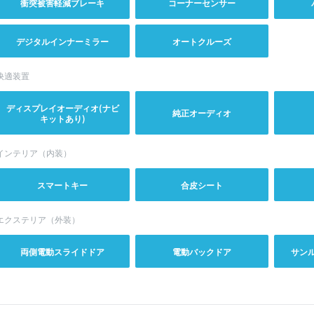
衝突被害軽減ブレーキ
コーナーセンサー
デジタルインナーミラー
オートクルーズ
快適装置
ディスプレイオーディオ(ナビ
純正オーディオ
キットあり)
インテリア（内装）
スマートキー
合皮シート
エクステリア（外装）
両側電動スライドドア
電動バックドア
サン