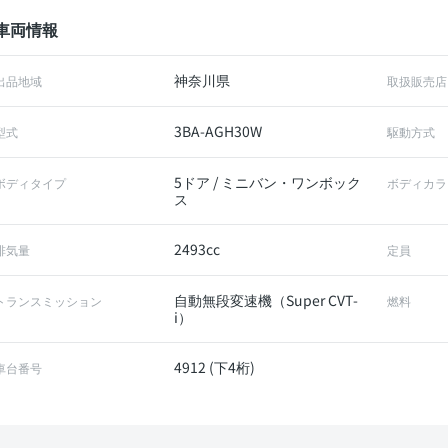
車両情報
神奈川県
出品地域
取扱販売店
3BA-AGH30W
型式
駆動方式
5ドア / ミニバン・ワンボック
ボディタイプ
ボディカラ
ス
2493cc
排気量
定員
自動無段変速機（Super CVT-
トランスミッション
燃料
i）
4912 (下4桁)
車台番号