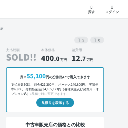
探す
ログイン
ト系）
5
0
支払総額
本体価格
諸費用
SOLD!!
400
12
.0
.7
万円
万円
55,100
外装 正面
月々
円の分割払いで購入できます
支払回数60回、 頭金621,200円、 ボーナス140,800円、 実質年
率6.9％、 分割払金合計4,165,173円（各種税金及び諸費用・オ
プション込）
※見積り時に変更できます。
見積りを表示する
中古車販売店の価格との比較