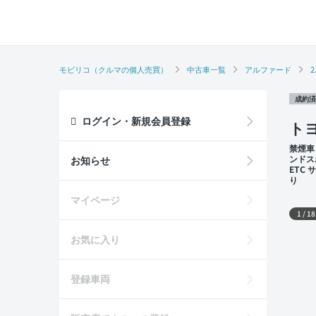
モビリコ（クルマの個人売買）
中古車一覧
アルファード
2
成約済
ログイン・新規会員登録
トヨ
禁煙車
ンドス
お知らせ
ETC
り
外装
マイページ
1
/
18
お気に入り
登録車両