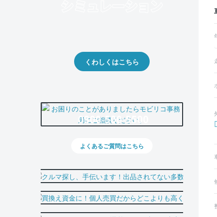
クルマの将来的な価値を予測！
出品や下取りの際の参考に。
くわしくはこちら
0800-500-5500
よくあるご質問はこちら