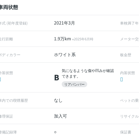
車両状態
2021年3月
年式 (初年度登録)
車検満了年
1.9万km
走行距離
メーター交
※2025年6月時
ホワイト系
ボディカラー
板金歴
気になるような傷や凹みが確認
外装状態
内装状態
B
できます。
リアバンパー
なし
車内での喫煙履歴
ペットの乗
加入可
修理保証
リサイクル
○
整備記録簿
保証書