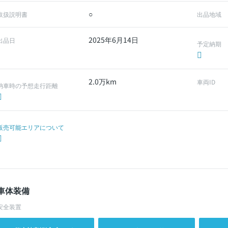
○
取扱説明書
出品地域
2025年6月14日
出品日
予定納期
2.0万km
車両ID
納車時の予想走行距離
販売可能エリアについて
車体装備
安全装置