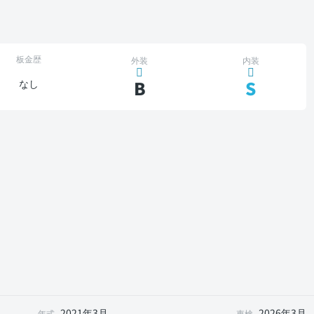
板金歴
外装
内装
B
S
なし
2021年3月
2026年3月
年式
車検