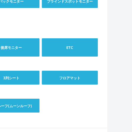
バックモニター
ブラインドスポットモニター
後席モニター
ETC
3列シート
フロアマット
ルーフ(ムーンルーフ)