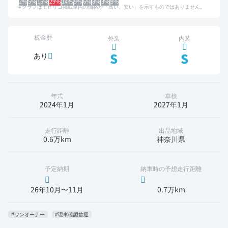
2%
5%
15%
29%
14%
9%
6%
8%
3%
9%
グラフはモビリコ掲載車両の価格が「高い、安い」を示すものではありません。
板金歴
外装
内装
S
S
あり
年式
車検
2024年1月
2027年1月
走行距離
出品地域
0.6万km
神奈川県
予定納期
納車時の予想走行距離
26年10月〜11月
0.7万km
#ワンオーナー
#現車確認歓迎