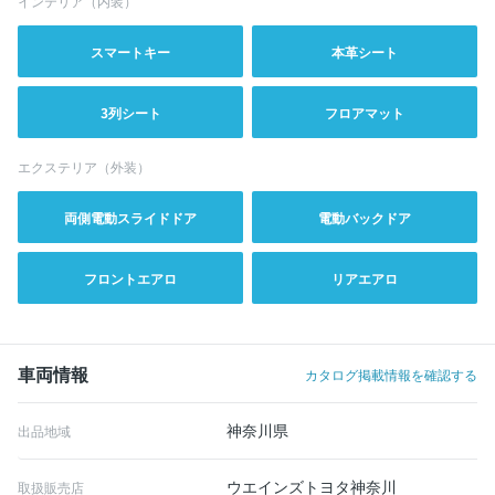
インテリア（内装）
スマートキー
本革シート
3列シート
フロアマット
エクステリア（外装）
両側電動スライドドア
電動バックドア
フロントエアロ
リアエアロ
車両情報
カタログ掲載情報を確認する
神奈川県
出品地域
ウエインズトヨタ神奈川
取扱販売店