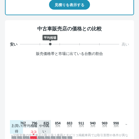
見積りを表示する
中古車販売店の価格との比較
平均相場
販売価格帯と市場に出ている台数の割合
767
796
825
854
883
911
940
969
998
お買い
平均相場
やや高
得
い
比較対象の中古車店が取り扱う車両とモビリコ掲載車両では取引形態や条件が異な
るため、グラフは参考情報です。