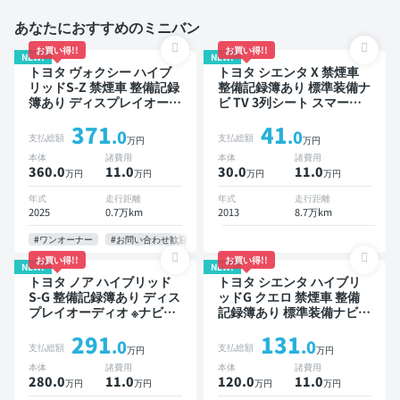
あなたにおすすめのミニバン
お買い得!!
お買い得!!
NEW!
NEW!
トヨタ ヴォクシー ハイブ
トヨタ シエンタ X 禁煙車
リッドS-Z 禁煙車 整備記録
整備記録簿あり 標準装備ナ
簿あり ディスプレイオーデ
ビ TV 3列シート スマート
ィオ TV 後席モニター ブラ
キー バックモニター 7人乗
371
41
インドスポットモニター デ
り
.0
.0
支払総額
支払総額
万円
万円
ジタルインナーミラー オー
本体
諸費用
本体
諸費用
トクルーズ 3列シート スマ
360.0
11
.0
30.0
11
.0
万円
万円
万円
万円
ートキー ETC 電動バック
ドア バックモニター 全方
年式
走行距離
年式
走行距離
位カメラ ドライブレコーダ
2025
0.7万km
2013
8.7万km
ー 衝突軽減 両側電動スラ
イドドア 7人乗り
#ワンオーナー
#お問い合わせ歓迎
お買い得!!
お買い得!!
NEW!
NEW!
トヨタ ノア ハイブリッド
トヨタ シエンタ ハイブリ
S-G 整備記録簿あり ディス
ッドG クエロ 禁煙車 整備
プレイオーディオ ※ナビキ
記録簿あり 標準装備ナビ
ットあり TV オートクルー
TV スマートキー ETC バッ
291
131
ズ 3列シート スマートキー
クモニター ドライブレコー
.0
.0
支払総額
支払総額
万円
万円
バックモニター ドライブレ
ダー 衝突軽減 両側電動ス
本体
諸費用
本体
諸費用
コーダー 衝突軽減 7人乗り
ライドドア
280.0
11
.0
120.0
11
.0
万円
万円
万円
万円