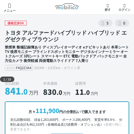
モビリコ
探す
ログイン
メニュー
5
0
価格交渉OK
トヨタ アルファードハイブリッド ハイブリッド エ
グゼクティブラウンジ
禁煙車 整備記録簿あり ディスプレイオーディオ ※ナビキットあり 本革シート
TV 後席モニター ブラインドスポットモニター デジタルインナーミラー オー
トクルーズ 3列シート スマートキー ETC 電動バックドア バックモニター 全
方位カメラ 衝突軽減 両側電動スライドドア 7人乗り
F4Q2Z3A4
2024年・0.6万km・ホワイト系
車両ID
外装 左前
1
/
18
支払総額
本体価格
諸費用
841
.0
830
11
.0
.0
万円
万円
万円
111,900
月々
円の分割払いで購入できます
支払回数60回、 頭金1,263,600円、 ボーナス286,400円、 実質年率6.9％、 分
割払金合計8,462,310円（各種税金及び諸費用・オプション込）
※見積り時に
変更できます。