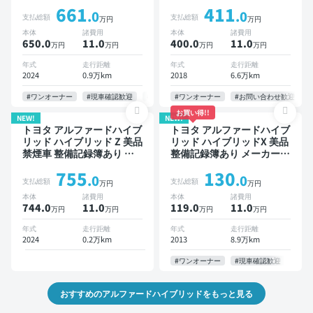
プレイオーディオ ※ナビキ
販売店オプションナビ TV
661
411
ットあり TV 後席モニター
デジタルインナーミラー オ
.0
.0
支払総額
支払総額
万円
万円
ブラインドスポットモニタ
ートクルーズ 3列シート ス
本体
諸費用
本体
諸費用
ー デジタルインナーミラー
マートキー ETC バックモ
650.0
11
.0
400.0
11
.0
万円
万円
万円
万円
オートクルーズ 3列シート
ニター ドライブレコーダー
スマートキー ETC 電動バ
両側電動スライドドア 7人
年式
走行距離
年式
走行距離
ックドア バックモニター
乗り
2024
0.9万km
2018
6.6万km
全方位カメラ ドライブレコ
ーダー 衝突軽減 両側電動
#ワンオーナー
#現車確認歓迎
#お問い合わせ歓迎
#ワンオーナー
#納期応相談
#お問い合わせ歓迎
スライドドア 7人乗り
お買い得!!
NEW!
NEW!
トヨタ アルファードハイブ
トヨタ アルファードハイブ
リッド ハイブリッド Z 美品
リッド ハイブリッドX 美品
禁煙車 整備記録簿あり デ
整備記録簿あり メーカーオ
ィスプレイオーディオ ※ナ
プションナビ TV オートク
755
130
ビキットあり オートクルー
ルーズ 3列シート スマート
.0
.0
支払総額
支払総額
万円
万円
ズ 3列シート スマートキー
キー ETC サンルーフ バッ
本体
諸費用
本体
諸費用
ETC サンルーフ 電動バッ
クモニター 全方位カメラ
744.0
11
.0
119.0
11
.0
万円
万円
万円
万円
クドア バックモニター 全
ドライブレコーダー 両側電
方位カメラ ドライブレコー
動スライドドア 7人乗り
年式
走行距離
年式
走行距離
ダー 衝突軽減 両側電動ス
2024
0.2万km
2013
8.9万km
ライドドア 7人乗り
#ワンオーナー
#現車確認歓迎
おすすめのアルファードハイブリッドをもっと見る