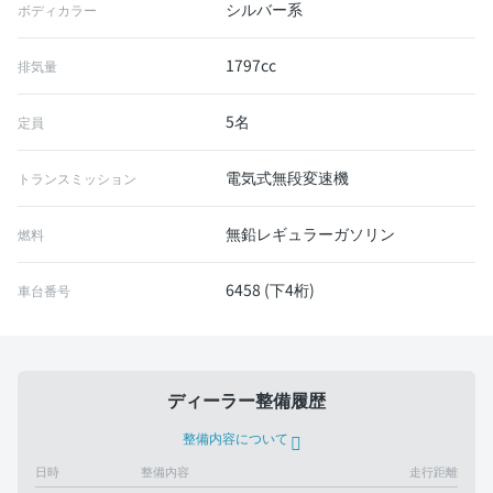
シルバー系
ボディカラー
1797cc
排気量
5名
定員
電気式無段変速機
トランスミッション
無鉛レギュラーガソリン
燃料
6458 (下4桁)
車台番号
ディーラー整備履歴
整備内容について
日時
整備内容
走行距離