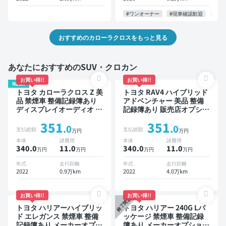
減
#ワンオーナー
#現車確認歓迎
#お
おすすめのカローラクロスをもっと見る
あなたにおすすめのSUV・クロカン
お買い得!!
お買い得!!
NEW!
トヨタ カローラクロス Z 美
トヨタ RAV4 ハイブリッド
品 禁煙車 整備記録簿あり
アドベンチャー 美品 整備
ディスプレイオーディオ ※
記録簿あり 販売店オプショ
ナビキットあり ブラインド
ンナビ TV ブラインドスポ
351
351
スポットモニター オートク
ットモニター デジタルイン
.0
.0
支払総額
支払総額
万円
万円
ルーズ スマートキー ETC
ナーミラー オートクルーズ
本体
諸費用
本体
諸費用
電動バックドア バックモニ
スマートキー ETC バック
340.0
11
.0
340.0
11
.0
万円
万円
万円
万円
ター 全方位カメラ ドライ
モニター ドライブレコーダ
ブレコーダー 衝突軽減
ー 衝突軽減
年式
走行距離
年式
走行距離
2022
0.9万km
2022
4.0万km
お買い得!!
お買い得!!
終了間近
トヨタ ハリアーハイブリッ
トヨタ ハリアー 240G Lパ
ド エレガンス 禁煙車 整備
ッケージ 禁煙車 整備記録
記録簿あり メーカーオプシ
簿あり メーカーオプション