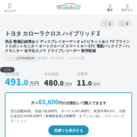
モビリコ
探す
ログイン
メニュー
1
0
トヨタ カローラクロス ハイブリッド Z
美品 整備記録簿あり ディスプレイオーディオ ※ナビキットあり TV ブライン
ドスポットモニター オートクルーズ スマートキー ETC 電動バックドア バッ
クモニター 全方位カメラ ドライブレコーダー 衝突軽減
2ZFDMXGM
2026年・0.1万km・シルバー系
車両ID
外装 左前
1
/
8
支払総額
本体価格
諸費用
491
.0
480
11
.0
.0
万円
万円
万円
65,600
月々
円の分割払いで購入できます
支払回数60回、 頭金738,600円、 ボーナス167,400円、 実質年率6.9％、 分割
払金合計4,958,438円（各種税金及び諸費用・オプション込）
※見積り時に変
更できます。
見積りを表示する