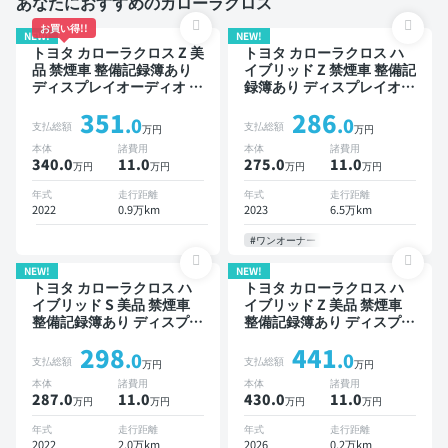
あなたにおすすめのカローラクロス
お買い得!!
NEW!
NEW!
トヨタ カローラクロス Z 美
トヨタ カローラクロス ハ
品 禁煙車 整備記録簿あり
イブリッド Z 禁煙車 整備記
ディスプレイオーディオ ※
録簿あり ディスプレイオー
ナビキットあり ブラインド
ディオ ※ナビキットあり TV
351
286
スポットモニター オートク
オートクルーズ スマートキ
.0
.0
支払総額
支払総額
万円
万円
ルーズ スマートキー ETC
ー ETC 電動バックドア バ
本体
諸費用
本体
諸費用
電動バックドア バックモニ
ックモニター 衝突軽減
340.0
11
.0
275.0
11
.0
万円
万円
万円
万円
ター 全方位カメラ ドライ
ブレコーダー 衝突軽減
年式
走行距離
年式
走行距離
2022
0.9万km
2023
6.5万km
#ワンオーナー
NEW!
NEW!
トヨタ カローラクロス ハ
トヨタ カローラクロス ハ
イブリッド S 美品 禁煙車
イブリッド Z 美品 禁煙車
整備記録簿あり ディスプレ
整備記録簿あり ディスプレ
イオーディオ ブラインドス
イオーディオ ※ナビキット
298
441
ポットモニター オートクル
あり 本革シート TV ブライ
.0
.0
支払総額
支払総額
万円
万円
ーズ スマートキー ETC サ
ンドスポットモニター オー
本体
諸費用
本体
諸費用
ンルーフ バックモニター
トクルーズ スマートキー
287.0
11
.0
430.0
11
.0
万円
万円
万円
万円
全方位カメラ ドライブレコ
ETC 電動バックドア バッ
ーダー 衝突軽減
クモニター 全方位カメラ
年式
走行距離
年式
走行距離
ドライブレコーダー 衝突軽
2022
2.0万km
2026
0.2万km