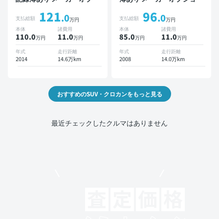
ョンナビ TV スマートキー
ナビ TV ワイヤレスキー
121
96
ETC バックモニター ドラ
ETC サンルーフ バックモ
.0
.0
支払総額
支払総額
万円
万円
イブレコーダー
ニター ドライブレコーダー
本体
諸費用
本体
諸費用
110.0
11
.0
85.0
11
.0
万円
万円
万円
万円
年式
走行距離
年式
走行距離
2014
14.6万km
2008
14.0万km
おすすめのSUV・クロカンをもっと見る
最近チェックしたクルマはありません
モビリコでクルマを売りたい方