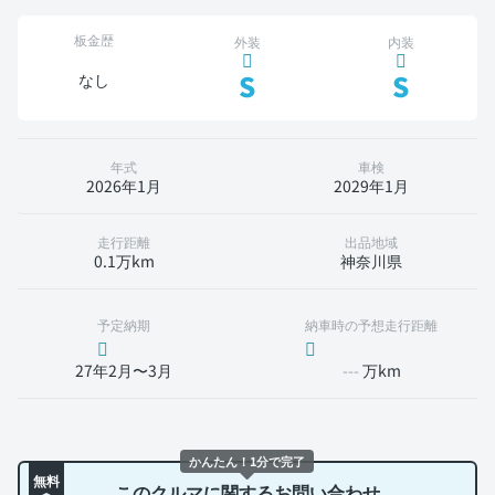
板金歴
外装
内装
S
S
なし
年式
車検
2026年1月
2029年1月
走行距離
出品地域
0.1万km
神奈川県
予定納期
納車時の予想走行距離
27年2月〜3月
---
万km
かんたん！1分で完了
無料
このクルマに関するお問い合わせ