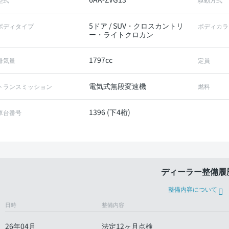
5ドア / SUV・クロスカントリ
ボディタイプ
ボディカラ
ー・ライトクロカン
1797cc
排気量
定員
電気式無段変速機
トランスミッション
燃料
1396 (下4桁)
車台番号
ディーラー整備履
整備内容について
日時
整備内容
26年04月
法定12ヶ月点検