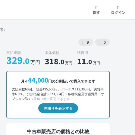
探す
ログイン
ク系）
9
0
支払総額
本体価格
諸費用
329
.0
318
11
.0
.0
万円
万円
万円
外装 正面
44,000
月々
円の分割払いで購入できます
支払回数60回、 頭金495,600円、 ボーナス112,300円、 実質年
率6.9％、 分割払金合計3,323,364円（各種税金及び諸費用・オ
プション込）
※見積り時に変更できます。
見積りを表示する
中古車販売店の価格との比較