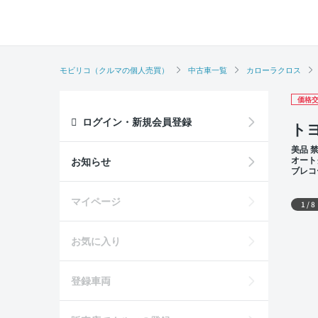
モビリコ（クルマの個人売買）
中古車一覧
カローラクロス
価格交
ログイン・新規会員登録
トヨ
美品 
オート
お知らせ
ブレコ
席
外装
マイページ
1
/
8
お気に入り
登録車両