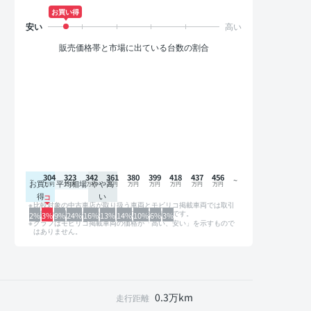
お買い得
販売価格帯と市場に出ている台数の割合
304
323
342
361
380
399
418
437
456
お買い
平均相場
やや高
得
い
比較対象の中古車店が取り扱う車両とモビリコ掲載車両では取引
形態や条件が異なるため、グラフは参考情報です。
2%
3%
9%
24%
16%
13%
14%
10%
6%
3%
グラフはモビリコ掲載車両の価格が「高い、安い」を示すもので
はありません。
0.3万km
走行距離