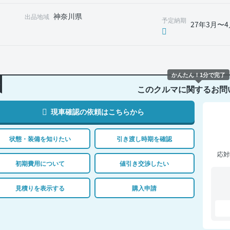
神奈川県
出品地域
予定納期
27年3月〜4
かんたん！1分で完了
このクルマに関するお問
現車確認の依頼はこちらから
状態・装備を知りたい
引き渡し時期を確認
応対
初期費用について
値引き交渉したい
見積りを表示する
購入申請