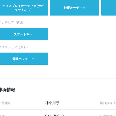
ディスプレイオーディオ(ナビ
純正オーディオ
キットなし)
インテリア（内装）
スマートキー
エクステリア（外装）
電動バックドア
車両情報
神奈川県
出品地域
取扱販売店
6AA-ZVG13
型式
駆動方式