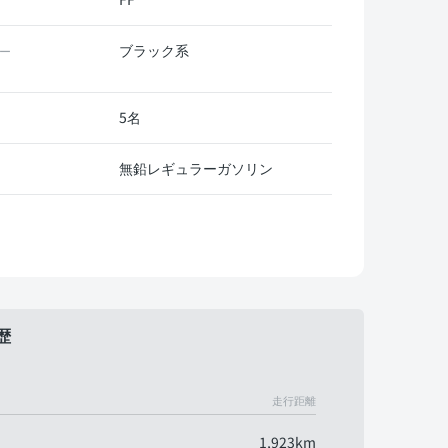
ブラック系
ー
5名
無鉛レギュラーガソリン
歴
走行距離
1,923km