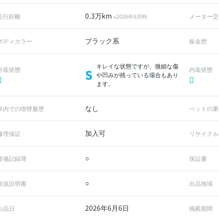
0.3万km
走行距離
メーター交
※2026年6月時
ブラック系
ボディカラー
板金歴
キレイな状態ですが、微細な傷
外装状態
内装状態
S
や凹みが残っている場合もあり
ます。
なし
車内での喫煙履歴
ペットの乗
加入可
修理保証
リサイクル
○
整備記録簿
保証書
○
取扱説明書
出品地域
2026年6月6日
出品日
掲載期間