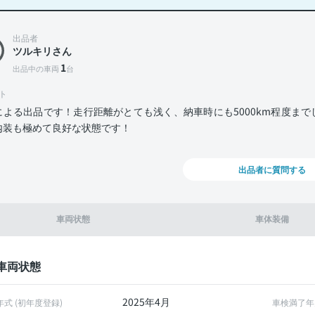
出品者
ツルキリさん
1
出品中の車両
台
ト
による出品です！走行距離がとても浅く、納車時にも5000km程度ま
内装も極めて良好な状態です！
出品者に質問する
車両状態
車体装備
車両状態
2025年4月
年式 (初年度登録)
車検満了年