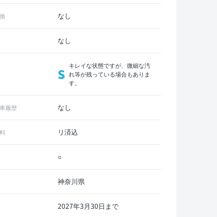
なし
換
なし
キレイな状態ですが、微細な汚
S
れ等が残っている場合もありま
す。
なし
車履歴
リ済込
料
○
神奈川県
2027年3月30日まで