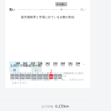
やや高い
販売価格帯と市場に出ている台数の割合
189
202
215
228
242
255
268
281
294
お買い
平均相場
やや高
得
い
比較対象の中古車店が取り扱う車両とモビリコ掲載車両では取引
形態や条件が異なるため、グラフは参考情報です。
3%
1%
14%
21%
22%
12%
11%
5%
5%
5%
グラフはモビリコ掲載車両の価格が「高い、安い」を示すもので
はありません。
0.2万km
走行距離