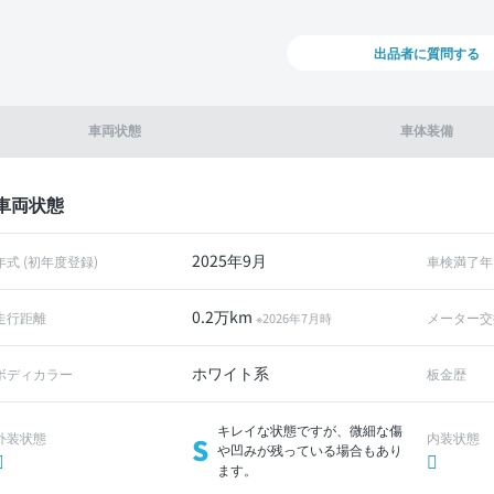
出品者に質問する
車両状態
車体装備
車両状態
2025年9月
年式 (初年度登録)
車検満了年
0.2万km
走行距離
メーター交
※2026年7月時
ホワイト系
ボディカラー
板金歴
キレイな状態ですが、微細な傷
外装状態
内装状態
S
や凹みが残っている場合もあり
ます。