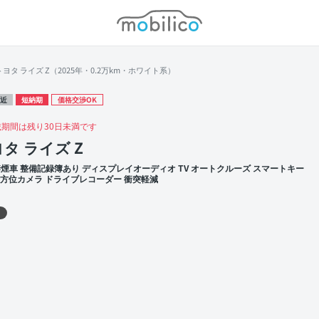
モビリコ
トヨタ ライズ Z（2025年・0.2万km・ホワイト系）
近
短納期
価格交渉OK
載期間は残り30日未満です
タ ライズ Z
禁煙車 整備記録簿あり ディスプレイオーディオ TV オートクルーズ スマートキー
 全方位カメラ ドライブレコーダー 衝突軽減
 左前