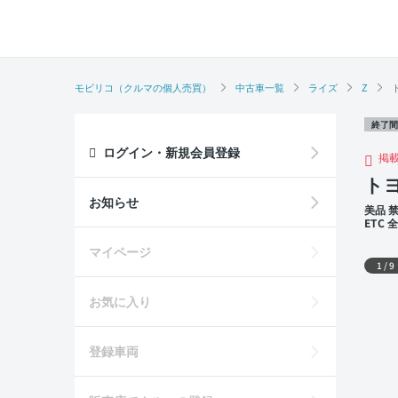
モビリコ（クルマの個人売買）
中古車一覧
ライズ
Z
終了間
ログイン・新規会員登録
掲
トヨ
お知らせ
美品 
ETC
席
外装
マイページ
1
/
9
お気に入り
登録車両