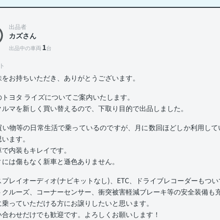
出品者
カズさん
1
出品中の車両
台
ト
味をお持ちいただき、ありがとうございます。
のトヨタ ライズについてご案内いたします。
クルマを新しく買い替えるので、下取り目的で出品しました。
買い物等の日常生活で乗っているのですが、月に数回ほどしか利用してい
思います。
車で内装もキレイです。
ィには傷もなく新車と遜色ありません。
スプレイオーディオ(ナビキットなし)、ETC、ドライブレコーダーもつ
トクルーズ、コーナーセンサー、衝突被害軽減ブレーキ等の安全装備も
に乗っていただける方にお譲りしたいと思います。
い合わせだけでも歓迎です。よろしくお願いします！