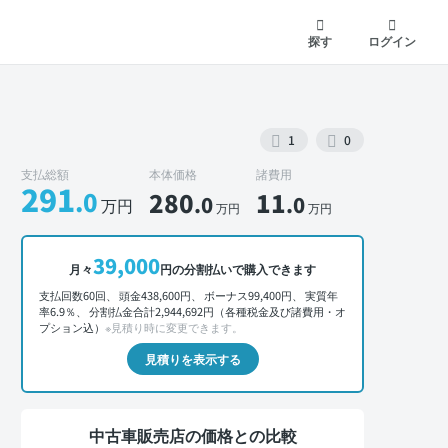
探す
ログイン
1
0
支払総額
本体価格
諸費用
291
.0
280
11
.0
.0
万円
万円
万円
外装 正面
39,000
月々
円の分割払いで購入できます
支払回数60回、 頭金438,600円、 ボーナス99,400円、 実質年
率6.9％、 分割払金合計2,944,692円（各種税金及び諸費用・オ
プション込）
※見積り時に変更できます。
見積りを表示する
中古車販売店の価格との比較