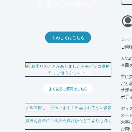
クルマの将来的な価値を予測！
出品や下取りの際の参考に。
くわしくはこちら
コメン
ご興
人気
今回
0800-500-5500
主に
だと
よくあるご質問はこちら
禁煙
ボデ
ディ
オー
大事
お問