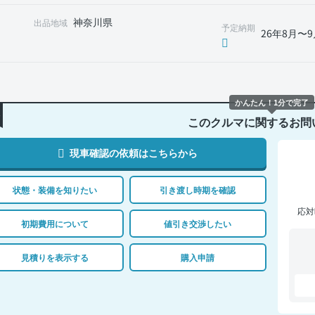
神奈川県
出品地域
予定納期
26年8月〜9
かんたん！1分で完了
このクルマに関するお問
現車確認の依頼はこちらから
状態・装備を知りたい
引き渡し時期を確認
応対
初期費用について
値引き交渉したい
見積りを表示する
購入申請