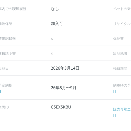
なし
車内での喫煙履歴
ペットの乗
加入可
修理保証
リサイクル
○
整備記録簿
保証書
○
取扱説明書
出品地域
2026年3月14日
出品日
掲載期間
予定納期
納車時の予
26年8月〜9月
C5EX5KBU
車両ID
販売可能エ