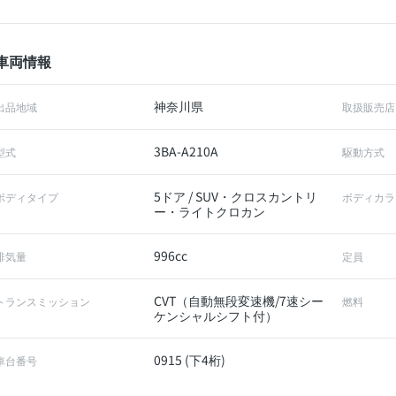
車両情報
神奈川県
出品地域
取扱販売店
3BA-A210A
型式
駆動方式
5ドア / SUV・クロスカントリ
ボディタイプ
ボディカラ
ー・ライトクロカン
996cc
排気量
定員
CVT（自動無段変速機/7速シー
トランスミッション
燃料
ケンシャルシフト付）
0915 (下4桁)
車台番号