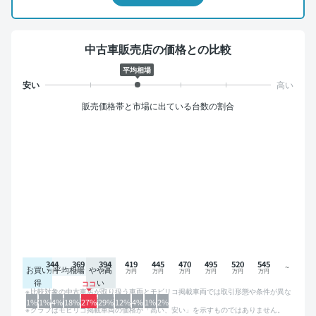
中古車販売店の価格との比較
平均相場
販売価格帯と市場に出ている台数の割合
344
369
394
419
445
470
495
520
545
お買い
平均相場
やや高
得
い
比較対象の中古車店が取り扱う車両とモビリコ掲載車両では取引形態や条件が異な
るため、グラフは参考情報です。
1%
1%
4%
18%
27%
29%
12%
4%
1%
2%
グラフはモビリコ掲載車両の価格が「高い、安い」を示すものではありません。