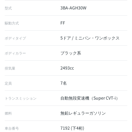
3BA-AGH30W
型式
FF
駆動方式
5ドア / ミニバン・ワンボックス
ボディタイプ
ブラック系
ボディカラー
2493cc
排気量
7名
定員
自動無段変速機（Super CVT-i）
トランスミッション
無鉛レギュラーガソリン
燃料
7192 (下4桁)
車台番号