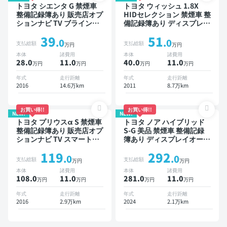
トヨタ シエンタ G 禁煙車
トヨタ ウィッシュ 1.8X
整備記録簿あり 販売店オプ
HIDセレクション 禁煙車 整
ションナビ TV ブラインド
備記録簿あり ディスプレイ
スポットモニター 3列シー
オーディオ ※ナビキットあ
39
51
ト スマートキー バックモ
り 後席モニター スマート
.0
.0
支払総額
支払総額
万円
万円
ニター ドライブレコーダー
キー ETC ドライブレコー
本体
諸費用
本体
諸費用
衝突軽減 両側電動スライド
ダー
28.0
11
.0
40.0
11
.0
万円
万円
万円
万円
ドア 7人乗り
年式
走行距離
年式
走行距離
2016
14.6万km
2011
8.7万km
お買い得!!
お買い得!!
NEW!
NEW!
トヨタ プリウスα S 禁煙車
トヨタ ノア ハイブリッド
整備記録簿あり 販売店オプ
S-G 美品 禁煙車 整備記録
ションナビ TV スマートキ
簿あり ディスプレイオーデ
ー ETC バックモニター
ィオ ※ナビキットあり TV
119
292
オートクルーズ 3列シート
.0
.0
支払総額
支払総額
万円
万円
スマートキー ETC バック
本体
諸費用
本体
諸費用
モニター ドライブレコーダ
108.0
11
.0
281.0
11
.0
万円
万円
万円
万円
ー 衝突軽減 両側電動スラ
イドドア 7人乗り
年式
走行距離
年式
走行距離
2016
2.9万km
2024
2.1万km