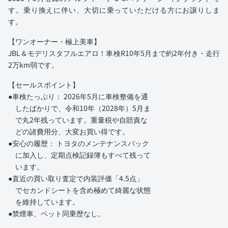
す。乗り換えに伴い、大切に乗っていただける方にお譲りしま
す。
【ワンオーナー・極上美車】
JBL＆モデリスタフルエアロ！車検R10年5月まで約2年付き・走行
2万km弱です。
【セールスポイント】
●車検たっぷり： 2026年5月に車検整備を通
したばかりで、令和10年（2028年）5月ま
で丸2年残っています。重量税や自賠責な
どの諸費用分、大変お買い得です。
●安心の履歴： トヨタのメンテナンスパック
に加入し、定期点検記録簿もすべて残って
います。
●直近の買い取り査定で内装評価「4.5点」
でセカンドシートを含め極めて綺麗な状態
を維持しています。
●禁煙車、ペット同乗歴なし。