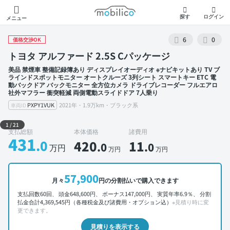
モビリコ
探す
ログイン
メニュー
6
0
価格交渉OK
トヨタ アルファード 2.5S Cパッケージ
美品 禁煙車 整備記録簿あり ディスプレイオーディオ ※ナビキットあり TV ブ
ラインドスポットモニター オートクルーズ 3列シート スマートキー ETC 電
動バックドア バックモニター 全方位カメラ ドライブレコーダー フルエアロ
社外マフラー 衝突軽減 両側電動スライドドア 7人乗り
PXPY1VUK
2021年・1.9万km・ブラック系
車両ID
外装 左前
1
/
21
支払総額
本体価格
諸費用
431
.0
420
11
.0
.0
万円
万円
万円
57,900
月々
円の分割払いで購入できます
支払回数60回、 頭金648,600円、 ボーナス147,000円、 実質年率6.9％、 分割
払金合計4,369,545円（各種税金及び諸費用・オプション込）
※見積り時に変
更できます。
見積りを表示する