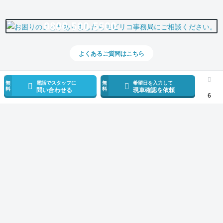
0800-500-5500
よくあるご質問はこちら
無
電話でスタッフに
無
希望日を入力して
料
料
問い合わせる
現車確認を依頼
6
スマホで新着情報を見逃さない
公式アプリを無料ダウンロード
モビリコ（クルマの個人売買）
中古車一覧
アルファード
2.5S Cパッケ