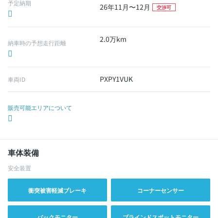
予定納期
26年11月〜12月
交渉可
2.0万km
納車時の予想走行距離
PXPY1VUK
車両ID
販売可能エリアについて
車体装備
安全装置
衝突被害軽減ブレーキ
コーナーセンサー
バックモニター
ブラインドスポットモニター