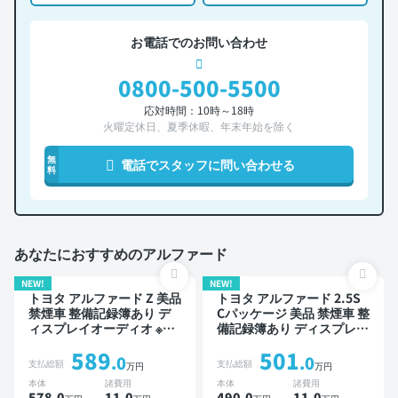
お電話でのお問い合わせ
0800-500-5500
応対時間：10時～18時
火曜定休日、夏季休暇、年末年始を除く
無
電話でスタッフに問い合わせる
料
あなたにおすすめのアルファード
NEW!
NEW!
トヨタ アルファード Z 美品
トヨタ アルファード 2.5S
禁煙車 整備記録簿あり デ
Cパッケージ 美品 禁煙車 整
ィスプレイオーディオ ※ナ
備記録簿あり ディスプレイ
ビキットあり TV ブライン
オーディオ ※ナビキットあ
589
501
ドスポットモニター デジタ
り TV 後席モニター ブライ
.0
.0
支払総額
支払総額
万円
万円
ルインナーミラー オートク
ンドスポットモニター デジ
本体
諸費用
本体
諸費用
ルーズ 3列シート スマート
タルインナーミラー オート
578.0
11
.0
490.0
11
.0