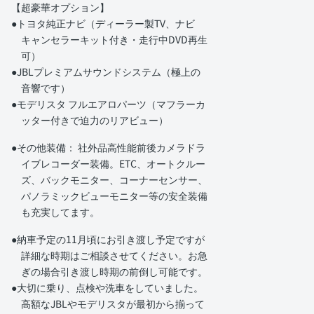
【超豪華オプション】
●トヨタ純正ナビ（ディーラー製TV、ナビ
キャンセラーキット付き・走行中DVD再生
可）
●JBLプレミアムサウンドシステム（極上の
音響です）
●モデリスタ フルエアロパーツ（マフラーカ
ッター付きで迫力のリアビュー）
●その他装備： 社外品高性能前後カメラドラ
イブレコーダー装備。ETC、オートクルー
ズ、バックモニター、コーナーセンサー、
パノラミックビューモニター等の安全装備
も充実してます。
●納車予定の11月頃にお引き渡し予定ですが
詳細な時期はご相談させてください。お急
ぎの場合引き渡し時期の前倒し可能です。
●大切に乗り、点検や洗車をしていました。
高額なJBLやモデリスタが最初から揃って