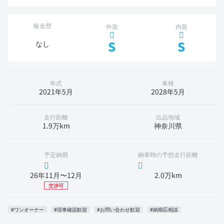
板金歴
外装
内装
S
S
なし
年式
車検
2021年5月
2028年5月
走行距離
出品地域
1.9万km
神奈川県
予定納期
納車時の予想走行距離
26年11月〜12月
2.0万km
交渉可
#ワンオーナー
#現車確認歓迎
#お問い合わせ歓迎
#納期応相談