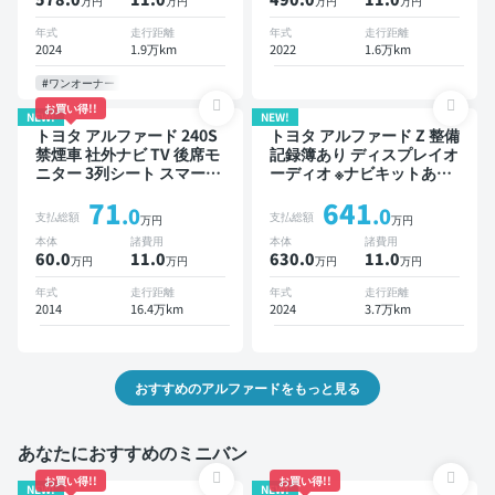
万円
万円
万円
万円
キー ETC 電動バックドア
クルーズ 3列シート スマー
バックモニター 全方位カメ
トキー ETC 電動バックド
年式
走行距離
年式
走行距離
ラ ドライブレコーダー 衝
ア バックモニター 全方位
2024
1.9万km
2022
1.6万km
突軽減 両側電動スライドド
カメラ ドライブレコーダー
ア 7人乗り
フルエアロ 衝突軽減 7人乗
#ワンオーナー
り
お買い得!!
NEW!
NEW!
トヨタ アルファード 240S
トヨタ アルファード Z 整備
禁煙車 社外ナビ TV 後席モ
記録簿あり ディスプレイオ
ニター 3列シート スマート
ーディオ ※ナビキットあり
キー ETC バックモニター
TV 後席モニター ブライン
71
641
ドライブレコーダー 両側電
ドスポットモニター デジタ
.0
.0
支払総額
支払総額
万円
万円
動スライドドア 8人乗り
ルインナーミラー オートク
本体
諸費用
本体
諸費用
ルーズ 3列シート スマート
60.0
11
.0
630.0
11
.0
万円
万円
万円
万円
キー ETC サンルーフ 電動
バックドア バックモニター
年式
走行距離
年式
走行距離
全方位カメラ ドライブレコ
2014
16.4万km
2024
3.7万km
ーダー フルエアロ 衝突軽
減 両側電動スライドドア 7
人乗り
おすすめのアルファードをもっと見る
あなたにおすすめのミニバン
お買い得!!
お買い得!!
NEW!
NEW!