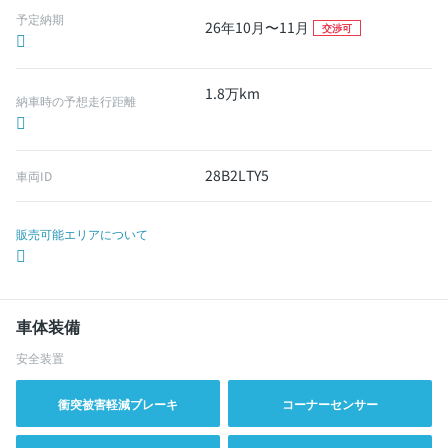
予定納期
26年10月〜11月
交渉可
1.8万km
納車時の予想走行距離
28B2LTY5
車両ID
販売可能エリアについて
車体装備
安全装置
衝突被害軽減ブレーキ
コーナーセンサー