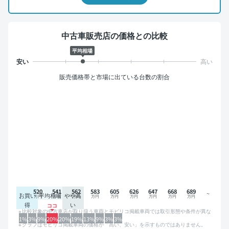
中古車販売店の価格との比較
平均相場
販売価格帯と市場に出ている台数の割合
520
541
562
583
605
626
647
668
689
お買い
平均相場
やや高
得
い
比較対象の中古車店が取り扱う車両とモビリコ掲載車両では取引形態や条件が異な
るため、グラフは参考情報です。
1%
3%
9%
20%
20%
19%
13%
9%
3%
3%
グラフはモビリコ掲載車両の価格が「高い、安い」を示すものではありません。