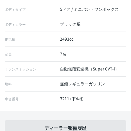
5ドア / ミニバン・ワンボックス
ボディタイプ
ブラック系
ボディカラー
2493cc
排気量
7名
定員
自動無段変速機（Super CVT-i）
トランスミッション
無鉛レギュラーガソリン
燃料
3211 (下4桁)
車台番号
ディーラー整備履歴