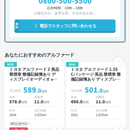
0800-500-5500
応対時間：10時～18時
火曜定休日、夏季休暇、年末年始を除く
無
電話でスタッフに問い合わせる
料
あなたにおすすめのアルファード
NEW!
NEW!
トヨタ アルファード Z 美品
トヨタ アルファード 2.5S
禁煙車 整備記録簿あり デ
Cパッケージ 美品 禁煙車 整
ィスプレイオーディオ ※ナ
備記録簿あり ディスプレイ
ビキットあり TV ブライン
オーディオ ※ナビキットあ
589
501
ドスポットモニター デジタ
り TV 後席モニター ブライ
.0
.0
支払総額
支払総額
万円
万円
ルインナーミラー オートク
ンドスポットモニター デジ
本体
諸費用
本体
諸費用
ルーズ 3列シート スマート
タルインナーミラー オート
578.0
11
.0
490.0
11
.0
万円
万円
万円
万円
キー ETC 電動バックドア
クルーズ 3列シート スマー
バックモニター 全方位カメ
トキー ETC 電動バックド
年式
走行距離
年式
走行距離
ラ ドライブレコーダー 衝
ア バックモニター 全方位
2024
1.9万km
2022
1.6万km
突軽減 両側電動スライドド
カメラ ドライブレコーダー
ア 7人乗り
フルエアロ 衝突軽減 7人乗
#ワンオーナー
り