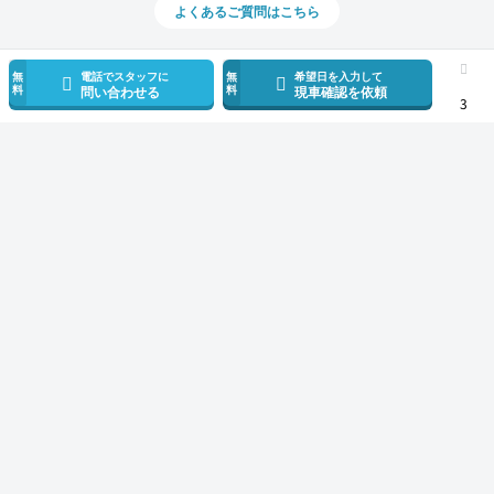
よくあるご質問はこちら
無
電話でスタッフに
無
希望日を入力して
料
料
問い合わせる
現車確認を依頼
3
スマホで新着情報を見逃さない
公式アプリを無料ダウンロード
モビリコ（クルマの個人売買）
中古車一覧
アルファード
Z
トヨタ 
サービス規約とその他情報
販売可能エリア