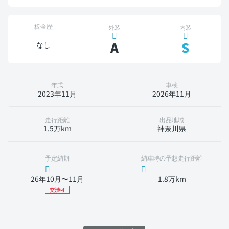
板金歴
外装
内装
A
S
なし
年式
車検
2023年11月
2026年11月
走行距離
出品地域
1.5万km
神奈川県
予定納期
納車時の予想走行距離
26年10月〜11月
1.8万km
交渉可