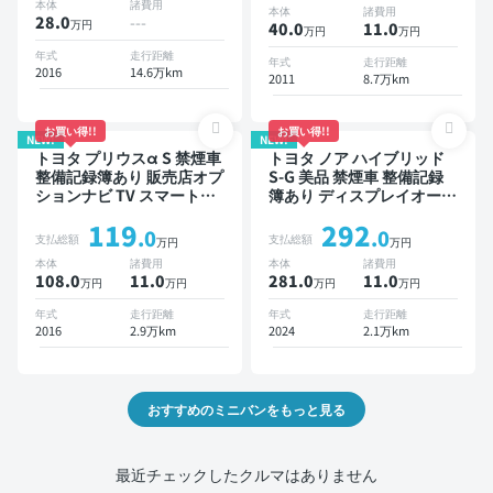
本体
諸費用
本体
諸費用
衝突軽減 両側電動スライド
ダー
28.0
---
万円
40.0
11
.0
万円
万円
ドア 7人乗り
年式
走行距離
年式
走行距離
2016
14.6万km
2011
8.7万km
お買い得!!
お買い得!!
NEW!
NEW!
トヨタ プリウスα S 禁煙車
トヨタ ノア ハイブリッド
整備記録簿あり 販売店オプ
S-G 美品 禁煙車 整備記録
ションナビ TV スマートキ
簿あり ディスプレイオーデ
ー ETC バックモニター
ィオ ※ナビキットあり TV
119
292
オートクルーズ 3列シート
.0
.0
支払総額
支払総額
万円
万円
スマートキー ETC バック
本体
諸費用
本体
諸費用
モニター ドライブレコーダ
108.0
11
.0
281.0
11
.0
万円
万円
万円
万円
ー 衝突軽減 両側電動スラ
イドドア 7人乗り
年式
走行距離
年式
走行距離
2016
2.9万km
2024
2.1万km
おすすめのミニバンをもっと見る
最近チェックしたクルマはありません