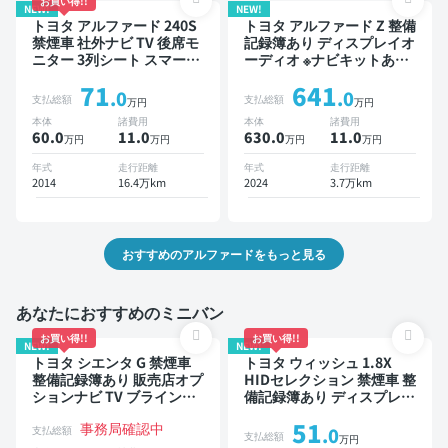
お買い得!!
NEW!
NEW!
トヨタ アルファード 240S
トヨタ アルファード Z 整備
禁煙車 社外ナビ TV 後席モ
記録簿あり ディスプレイオ
ニター 3列シート スマート
ーディオ ※ナビキットあり
キー ETC バックモニター
TV 後席モニター ブライン
71
641
ドライブレコーダー 両側電
ドスポットモニター デジタ
.0
.0
支払総額
支払総額
万円
万円
動スライドドア 8人乗り
ルインナーミラー オートク
本体
諸費用
本体
諸費用
ルーズ 3列シート スマート
60.0
11
.0
630.0
11
.0
万円
万円
万円
万円
キー ETC サンルーフ 電動
バックドア バックモニター
年式
走行距離
年式
走行距離
全方位カメラ ドライブレコ
2014
16.4万km
2024
3.7万km
ーダー フルエアロ 衝突軽
減 両側電動スライドドア 7
人乗り
おすすめのアルファードをもっと見る
あなたにおすすめのミニバン
お買い得!!
お買い得!!
NEW!
NEW!
トヨタ シエンタ G 禁煙車
トヨタ ウィッシュ 1.8X
整備記録簿あり 販売店オプ
HIDセレクション 禁煙車 整
ションナビ TV ブラインド
備記録簿あり ディスプレイ
スポットモニター 3列シー
オーディオ ※ナビキットあ
51
事務局確認中
ト スマートキー バックモ
り 後席モニター スマート
支払総額
.0
支払総額
万円
ニター ドライブレコーダー
キー ETC ドライブレコー