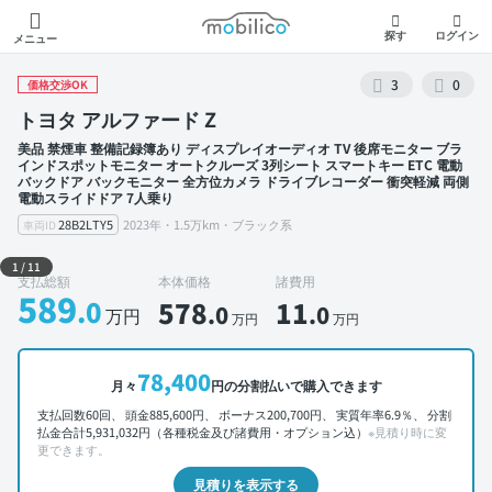
モビリコ
探す
ログイン
メニュー
3
0
価格交渉OK
トヨタ アルファード Z
美品 禁煙車 整備記録簿あり ディスプレイオーディオ TV 後席モニター ブラ
インドスポットモニター オートクルーズ 3列シート スマートキー ETC 電動
バックドア バックモニター 全方位カメラ ドライブレコーダー 衝突軽減 両側
電動スライドドア 7人乗り
28B2LTY5
2023年・1.5万km・ブラック系
車両ID
外装 左前
1
/
11
支払総額
本体価格
諸費用
589
.0
578
11
.0
.0
万円
万円
万円
78,400
月々
円の分割払いで購入できます
支払回数60回、 頭金885,600円、 ボーナス200,700円、 実質年率6.9％、 分割
払金合計5,931,032円（各種税金及び諸費用・オプション込）
※見積り時に変
更できます。
見積りを表示する