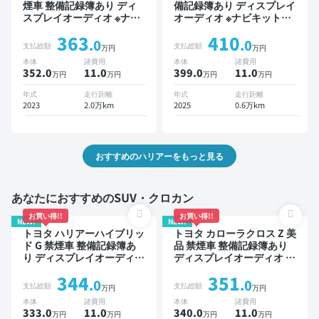
煙車 整備記録簿あり ディ
備記録簿あり ディスプレイ
スプレイオーディオ ※ナビ
オーディオ ※ナビキットあ
キットあり TV デジタルイ
り TV ブラインドスポット
363
410
ンナーミラー オートクルー
モニター デジタルインナー
.0
.0
支払総額
支払総額
万円
万円
ズ スマートキー ETC 電動
ミラー オートクルーズ ス
本体
諸費用
本体
諸費用
バックドア バックモニター
マートキー ETC 電動バッ
352.0
11
.0
399.0
11
.0
万円
万円
万円
万円
ドライブレコーダー フルエ
クドア バックモニター ド
アロ 衝突軽減
ライブレコーダー 衝突軽減
年式
走行距離
年式
走行距離
2023
2.0万km
2025
0.6万km
おすすめのハリアーをもっと見る
あなたにおすすめのSUV・クロカン
お買い得!!
お買い得!!
NEW!
NEW!
トヨタ ハリアーハイブリッ
トヨタ カローラクロス Z 美
ド G 禁煙車 整備記録簿あ
品 禁煙車 整備記録簿あり
り ディスプレイオーディオ
ディスプレイオーディオ ※
TV ブラインドスポットモ
ナビキットあり ブラインド
344
351
ニター デジタルインナーミ
スポットモニター オートク
.0
.0
支払総額
支払総額
万円
万円
ラー オートクルーズ ワイ
ルーズ スマートキー ETC
本体
諸費用
本体
諸費用
ヤレスキー ETC 電動バッ
電動バックドア バックモニ
333.0
11
.0
340.0
11
.0
万円
万円
万円
万円
クドア バックモニター 全
ター 全方位カメラ ドライ