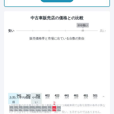
中古車販売店の価格との比較
やや高い
販売価格帯と市場に出ている台数の割合
342
362
382
402
422
441
461
481
501
お買い
平均相場
やや高
得
い
比較対象の中古車店が取り扱う車両とモビリコ掲載車両では取引形態や条件が異な
るため、グラフは参考情報です。
1%
1%
7%
23%
15%
28%
14%
7%
2%
1%
グラフはモビリコ掲載車両の価格が「高い、安い」を示すものではありません。