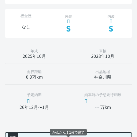
板金歴
外装
内装
S
S
なし
年式
車検
2025年10月
2028年10月
走行距離
出品地域
0.9万km
神奈川県
予定納期
納車時の予想走行距離
26年12月〜1月
---
万km
かんたん！1分で完了