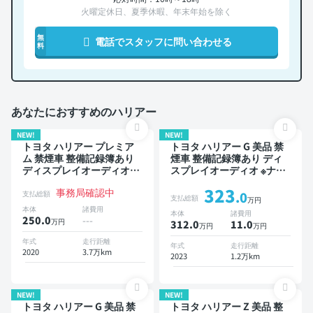
火曜定休日、夏季休暇、年末年始を除く
無
電話でスタッフに問い合わせる
料
あなたにおすすめのハリアー
NEW!
NEW!
トヨタ ハリアー プレミア
トヨタ ハリアー G 美品 禁
ム 禁煙車 整備記録簿あり
煙車 整備記録簿あり ディ
ディスプレイオーディオ
スプレイオーディオ ※ナビ
TV スマートキー ETC バッ
キットあり TV ブラインド
323
事務局確認中
クモニター ドライブレコー
スポットモニター デジタル
支払総額
.0
支払総額
万円
ダー
インナーミラー オートクル
本体
諸費用
本体
諸費用
ーズ スマートキー ETC バ
250.0
---
万円
312.0
11
.0
万円
万円
ックモニター ドライブレコ
ーダー 衝突軽減
年式
走行距離
年式
走行距離
2020
3.7万km
2023
1.2万km
NEW!
NEW!
トヨタ ハリアー G 美品 禁
トヨタ ハリアー Z 美品 整