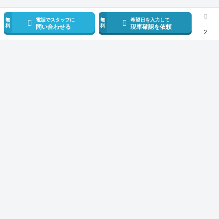
無
電話でスタッフに
無
希望日を入力して
料
料
問い合わせる
現車確認を依頼
2
スマホで新着情報を見逃さない
公式アプリを無料ダウンロード
モビリコ（クルマの個人売買）
中古車一覧
ハリアー
Z レザーパッケージ
サービス規約とその他情報
販売可能エリア
運営会社