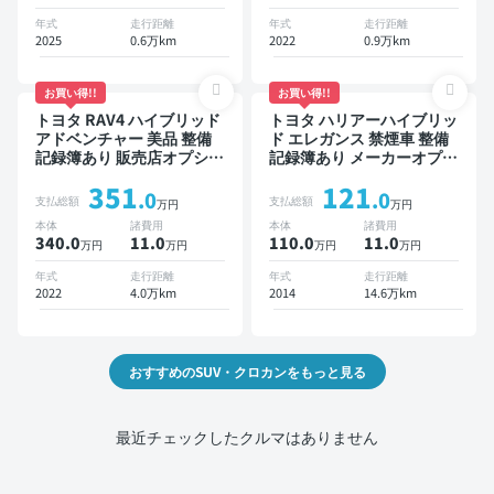
方位カメラ ドライブレコー
ブレコーダー 衝突軽減
年式
走行距離
年式
走行距離
ダー 衝突軽減
2025
0.6万km
2022
0.9万km
お買い得!!
お買い得!!
トヨタ RAV4 ハイブリッド
トヨタ ハリアーハイブリッ
アドベンチャー 美品 整備
ド エレガンス 禁煙車 整備
記録簿あり 販売店オプショ
記録簿あり メーカーオプシ
ンナビ TV ブラインドスポ
ョンナビ TV スマートキー
351
121
ットモニター デジタルイン
ETC バックモニター ドラ
.0
.0
支払総額
支払総額
万円
万円
ナーミラー オートクルーズ
イブレコーダー
本体
諸費用
本体
諸費用
スマートキー ETC バック
340.0
11
.0
110.0
11
.0
万円
万円
万円
万円
モニター ドライブレコーダ
ー 衝突軽減
年式
走行距離
年式
走行距離
2022
4.0万km
2014
14.6万km
おすすめのSUV・クロカンをもっと見る
最近チェックしたクルマはありません