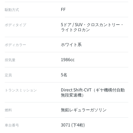
FF
駆動方式
5ドア / SUV・クロスカントリー・
ボディタイプ
ライトクロカン
ホワイト系
ボディカラー
1986cc
排気量
5名
定員
Direct Shift-CVT（ギヤ機構付自動
トランスミッション
無段変速機）
無鉛レギュラーガソリン
燃料
3071 (下4桁)
車台番号