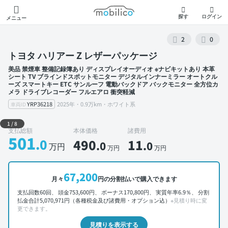
モビリコ
探す
ログイン
メニュー
2
0
トヨタ ハリアー Z レザーパッケージ
美品 禁煙車 整備記録簿あり ディスプレイオーディオ ※ナビキットあり 本革
シート TV ブラインドスポットモニター デジタルインナーミラー オートクル
ーズ スマートキー ETC サンルーフ 電動バックドア バックモニター 全方位カ
メラ ドライブレコーダー フルエアロ 衝突軽減
YRP36218
2025年・0.9万km・ホワイト系
車両ID
外装 左前
1
/
8
支払総額
本体価格
諸費用
501
.0
490
11
.0
.0
万円
万円
万円
67,200
月々
円の分割払いで購入できます
支払回数60回、 頭金753,600円、 ボーナス170,800円、 実質年率6.9％、 分割
払金合計5,070,971円（各種税金及び諸費用・オプション込）
※見積り時に変
更できます。
見積りを表示する