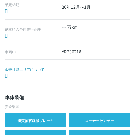
予定納期
26年12月〜1月
---
万km
納車時の予想走行距離
YRP36218
車両ID
販売可能エリアについて
車体装備
安全装置
衝突被害軽減ブレーキ
コーナーセンサー