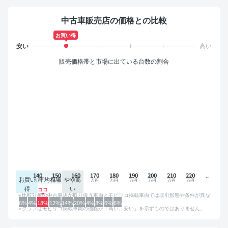
中古車販売店の価格との比較
お買い得
販売価格帯と市場に出ている台数の割合
140
150
160
170
180
190
200
210
220
お買い
平均相場
やや高
得
い
比較対象の中古車店が取り扱う車両とモビリコ掲載車両では取引形態や条件が異な
るため、グラフは参考情報です。
6%
4%
18%
12%
14%
20%
4%
8%
6%
6%
グラフはモビリコ掲載車両の価格が「高い、安い」を示すものではありません。