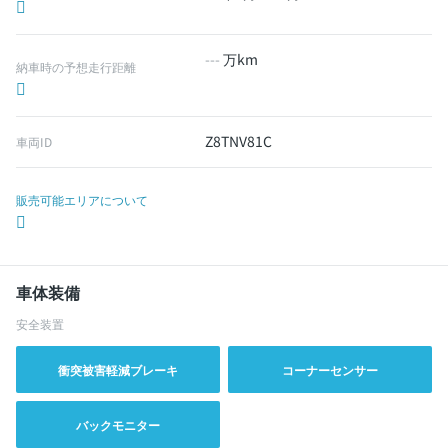
---
万km
納車時の予想走行距離
Z8TNV81C
車両ID
販売可能エリアについて
車体装備
安全装置
衝突被害軽減ブレーキ
コーナーセンサー
バックモニター