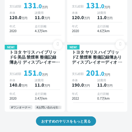
131
131
ター ドライブレコーダー
.0
.0
支払総額
支払総額
万円
万円
衝突軽減
本体
諸費用
本体
諸費用
120.0
11
.0
120.0
11
.0
万円
万円
万円
万円
年式
走行距離
年式
走行距離
2020
4.3万km
2020
4.6万km
NEW!
NEW!
トヨタ ヤリス ハイブリッ
トヨタ ヤリス ハイブリッ
ドG 美品 禁煙車 整備記録
ドZ 禁煙車 整備記録簿あり
簿あり ディスプレイオーデ
ディスプレイオーディオ ※
ィオ ※ナビキットあり オー
ナビキットあり ブラインド
151
201
トクルーズ スマートキー
スポットモニター オートク
.0
.0
支払総額
支払総額
万円
万円
ETC バックモニター ドラ
ルーズ スマートキー ETC
本体
諸費用
本体
諸費用
イブレコーダー 衝突軽減
バックモニター 全方位カメ
140.0
11
.0
190.0
11
.0
万円
万円
万円
万円
ラ 衝突軽減
年式
走行距離
年式
走行距離
2020
3.4万km
2022
0.7万km
#ワンオーナー
#お問い合わせ歓迎
おすすめのヤリスをもっと見る