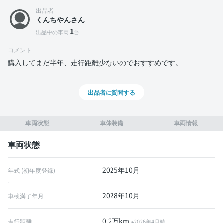
出品者
くんちやんさん
1
出品中の車両
台
コメント
購入してまだ半年、走行距離少ないのでおすすめです。
出品者に質問する
車両状態
車体装備
車両情報
車両状態
2025年10月
年式 (初年度登録)
2028年10月
車検満了年月
0.2万km
走行距離
※2026年4月時