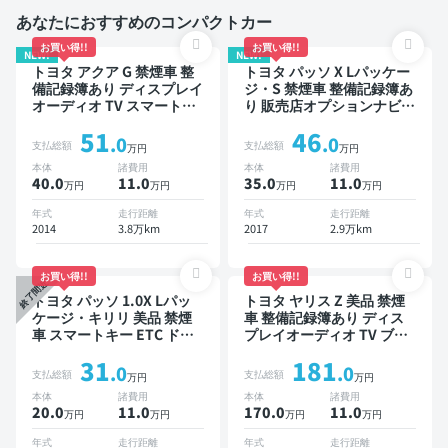
あなたにおすすめのコンパクトカー
お買い得!!
お買い得!!
NEW!
NEW!
トヨタ アクア G 禁煙車 整
トヨタ パッソ X Lパッケー
備記録簿あり ディスプレイ
ジ・S 禁煙車 整備記録簿あ
オーディオ TV スマートキ
り 販売店オプションナビ
ー ETC バックモニター
TV スマートキー ETC バッ
51
46
クモニター ドライブレコー
.0
.0
支払総額
支払総額
万円
万円
ダー 衝突軽減
本体
諸費用
本体
諸費用
40.0
11
.0
35.0
11
.0
万円
万円
万円
万円
年式
走行距離
年式
走行距離
2014
3.8万km
2017
2.9万km
お買い得!!
お買い得!!
終了間近
トヨタ パッソ 1.0X Lパッ
トヨタ ヤリス Z 美品 禁煙
ケージ・キリリ 美品 禁煙
車 整備記録簿あり ディス
車 スマートキー ETC ドラ
プレイオーディオ TV ブラ
イブレコーダー
インドスポットモニター オ
31
181
ートクルーズ スマートキー
.0
.0
支払総額
支払総額
万円
万円
ETC バックモニター 全方
本体
諸費用
本体
諸費用
位カメラ ドライブレコーダ
20.0
11
.0
170.0
11
.0
万円
万円
万円
万円
ー 衝突軽減
年式
走行距離
年式
走行距離