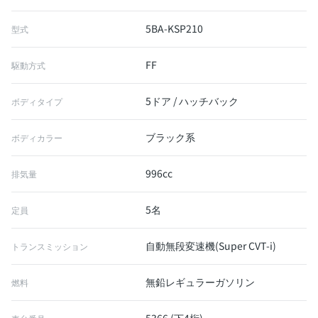
5BA-KSP210
型式
FF
駆動方式
5ドア / ハッチバック
ボディタイプ
ブラック系
ボディカラー
996cc
排気量
5名
定員
自動無段変速機(Super CVT-i)
トランスミッション
無鉛レギュラーガソリン
燃料