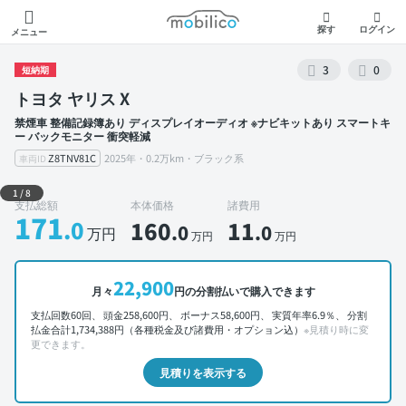
モビリコ
探す
ログイン
メニュー
3
0
短納期
トヨタ ヤリス X
禁煙車 整備記録簿あり ディスプレイオーディオ ※ナビキットあり スマートキ
ー バックモニター 衝突軽減
Z8TNV81C
2025年・0.2万km・ブラック系
車両ID
外装 左前
1
/
8
支払総額
本体価格
諸費用
171
.0
160
11
.0
.0
万円
万円
万円
22,900
月々
円の分割払いで購入できます
支払回数60回、 頭金258,600円、 ボーナス58,600円、 実質年率6.9％、 分割
払金合計1,734,388円（各種税金及び諸費用・オプション込）
※見積り時に変
更できます。
見積りを表示する