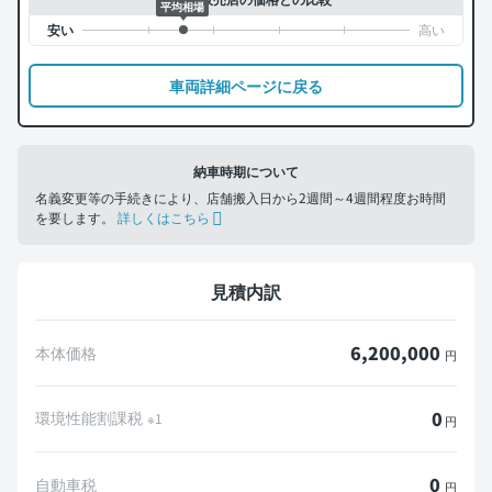
平均相場
車両詳細ページに戻る
納車時期について
名義変更等の手続きにより、店舗搬入日から2週間～4週間程度お時間
を要します。
詳しくはこちら
見積内訳
6,200,000
本体価格
円
0
環境性能割課税
※1
円
0
自動車税
円