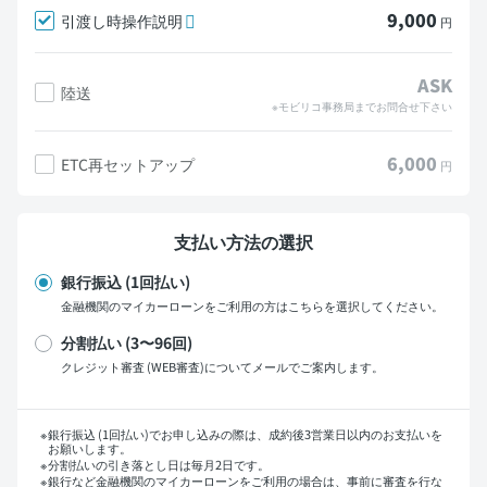
9,000
引渡し時操作説明
円
ASK
陸送
※モビリコ事務局までお問合せ下さい
6,000
ETC再セットアップ
円
支払い方法の選択
銀行振込 (1回払い)
金融機関のマイカーローンをご利用の方はこちらを選択してください。
分割払い (3〜96回)
クレジット審査 (WEB審査)についてメールでご案内します。
支払い回数
銀行振込 (1回払い)でお申し込みの際は、成約後3営業日以内のお支払いを
お願いします。
分割払いの引き落とし日は毎月2日です。
銀行など金融機関のマイカーローンをご利用の場合は、事前に審査を行な