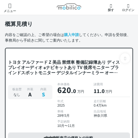
モビリコ
探す
ログイン
メニュー
概算見積り
内容をご確認の上、ご希望の場合は
購入申請
してください。申請を受領後、
事務局から手続きに関してご案内いたします。
トヨタ アルファード Z 美品 禁煙車 整備記録簿あり ディス
プレイオーディオ ※ナビキットあり TV 後席モニター ブラ
インドスポットモニター デジタルインナーミラー オート
クルーズ 3列シート スマートキー ETC 電動バックドア バ
ックモニター 全方位カメラ ドライブレコーダー 衝突軽減
本体価格
諸費用
620
両側電動スライドドア 7人乗り
板金歴
外装
内装
.0
11
.0
万円
万円
A
S
なし
年式
走行距離
2025
0.4万km
車検
出品地域
28年5月
神奈川県
予定納期
10月〜11月
中古車販売店の価格との比較