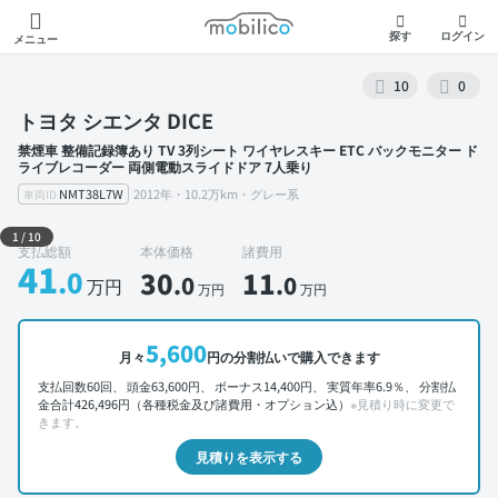
モビリコ
探す
ログイン
メニュー
10
0
トヨタ シエンタ DICE
禁煙車 整備記録簿あり TV 3列シート ワイヤレスキー ETC バックモニター ド
ライブレコーダー 両側電動スライドドア 7人乗り
NMT38L7W
2012年・10.2万km・グレー系
車両ID
外装 左前
1
/
10
支払総額
本体価格
諸費用
41
.0
30
11
.0
.0
万円
万円
万円
5,600
月々
円の分割払いで購入できます
支払回数60回、 頭金63,600円、 ボーナス14,400円、 実質年率6.9％、 分割払
金合計426,496円（各種税金及び諸費用・オプション込）
※見積り時に変更で
きます。
見積りを表示する