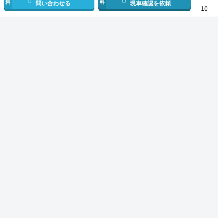
料
料
問い合わせる
現車確認を依頼
10
スマホで新着情報を見逃さない
公式アプリを無料ダウンロード
モビリコ（クルマの個人売買）
中古車一覧
シエンタ
DICE
トヨタ シ
サービス規約とその他情報
販売可能エリア
運営会社