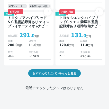
ー 衝突軽減 両側電動スラ
イドドア 7人乗り
#ワンオーナー
#お問い合わせ歓迎
お買い得!!
お買い得!!
NEW!
NEW!
トヨタ ノア ハイブリッド
トヨタ シエンタ ハイブリ
S-G 整備記録簿あり ディス
ッドG クエロ 禁煙車 整備
プレイオーディオ ※ナビキ
記録簿あり 標準装備ナビ
ットあり TV オートクルー
TV スマートキー ETC バッ
291
131
ズ 3列シート スマートキー
クモニター ドライブレコー
.0
.0
支払総額
支払総額
万円
万円
バックモニター ドライブレ
ダー 衝突軽減 両側電動ス
本体
諸費用
本体
諸費用
コーダー 衝突軽減 7人乗り
ライドドア
280.0
11
.0
120.0
11
.0
万円
万円
万円
万円
年式
走行距離
年式
走行距離
2024
0.5万km
2018
4.9万km
おすすめのミニバンをもっと見る
最近チェックしたクルマはありません