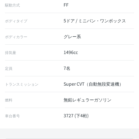
FF
駆動方式
5ドア / ミニバン・ワンボックス
ボディタイプ
グレー系
ボディカラー
1496cc
排気量
7名
定員
Super CVT（自動無段変速機）
トランスミッション
無鉛レギュラーガソリン
燃料
3727 (下4桁)
車台番号