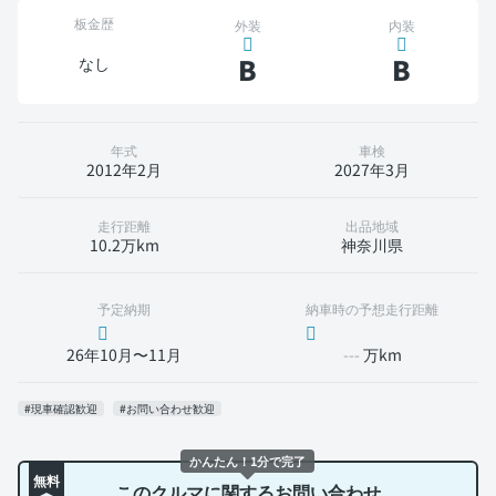
板金歴
外装
内装
B
B
なし
年式
車検
2012年2月
2027年3月
走行距離
出品地域
10.2万km
神奈川県
予定納期
納車時の予想走行距離
26年10月〜11月
---
万km
#現車確認歓迎
#お問い合わせ歓迎
かんたん！1分で完了
無料
このクルマに関するお問い合わせ