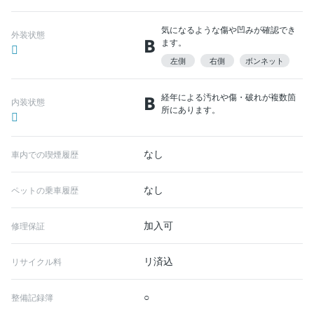
気になるような傷や凹みが確認でき
外装状態
B
ます。
左側
右側
ボンネット
B
経年による汚れや傷・破れが複数箇
内装状態
所にあります。
なし
車内での喫煙履歴
なし
ペットの乗車履歴
加入可
修理保証
リ済込
リサイクル料
○
整備記録簿