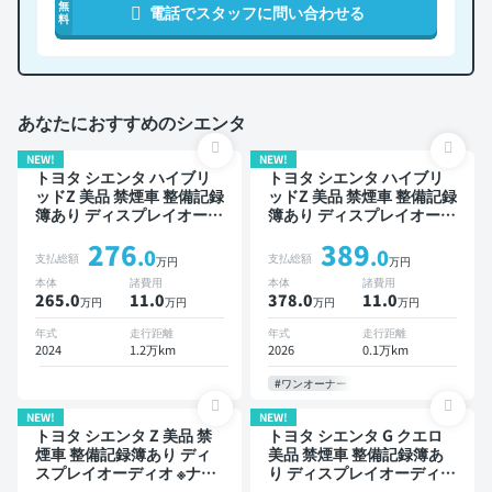
無
電話でスタッフに問い合わせる
料
あなたにおすすめのシエンタ
NEW!
NEW!
トヨタ シエンタ ハイブリ
トヨタ シエンタ ハイブリ
ッドZ 美品 禁煙車 整備記録
ッドZ 美品 禁煙車 整備記録
簿あり ディスプレイオーデ
簿あり ディスプレイオーデ
ィオ ※ナビキットあり TV
ィオ ※ナビキットあり TV
276
389
ブラインドスポットモニタ
ブラインドスポットモニタ
.0
.0
支払総額
支払総額
万円
万円
ー オートクルーズ スマー
ー オートクルーズ スマー
本体
諸費用
本体
諸費用
トキー ETC バックモニタ
トキー ETC バックモニタ
265.0
11
.0
378.0
11
.0
万円
万円
万円
万円
ー ドライブレコーダー 衝
ー 全方位カメラ ドライブ
突軽減 両側電動スライドド
レコーダー 衝突軽減 両側
年式
走行距離
年式
走行距離
ア
電動スライドドア
2024
1.2万km
2026
0.1万km
#ワンオーナー
NEW!
NEW!
トヨタ シエンタ Z 美品 禁
トヨタ シエンタ G クエロ
煙車 整備記録簿あり ディ
美品 禁煙車 整備記録簿あ
スプレイオーディオ ※ナビ
り ディスプレイオーディオ
キットあり TV ブラインド
※ナビキットあり TV 3列シ