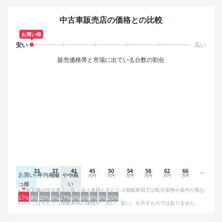
中古車販売店の価格との比較
お買い得
販売価格帯と市場に出ている台数の割合
33
37
41
45
50
54
58
62
66
お買い
平均相場
やや高
得
い
比較対象の中古車店が取り扱う車両とモビリコ掲載車両では取引形態や条件が異な
るため、グラフは参考情報です。
17%
8%
25%
0%
17%
0%
0%
8%
0%
25%
グラフはモビリコ掲載車両の価格が「高い、安い」を示すものではありません。