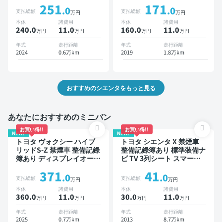
251
171
スポットモニター オートク
ート ワイヤレスキー スマ
.0
.0
支払総額
支払総額
万円
万円
ルーズ 3列シート スマート
ートキー ETC バックモニ
本体
諸費用
本体
諸費用
キー ETC バックモニター
ター 全方位カメラ ドライ
240.0
11
.0
160.0
11
.0
万円
万円
万円
万円
全方位カメラ ドライブレコ
ブレコーダー 両側電動スラ
ーダー 衝突軽減 両側電動
イドドア 7人乗り
年式
走行距離
年式
走行距離
スライドドア 7人乗り
2024
0.6万km
2019
1.8万km
おすすめのシエンタをもっと見る
あなたにおすすめのミニバン
お買い得!!
お買い得!!
NEW!
NEW!
トヨタ ヴォクシー ハイブ
トヨタ シエンタ X 禁煙車
リッドS-Z 禁煙車 整備記録
整備記録簿あり 標準装備ナ
簿あり ディスプレイオーデ
ビ TV 3列シート スマート
ィオ TV 後席モニター ブラ
キー バックモニター 7人乗
371
41
インドスポットモニター デ
り
.0
.0
支払総額
支払総額
万円
万円
ジタルインナーミラー オー
本体
諸費用
本体
諸費用
トクルーズ 3列シート スマ
360.0
11
.0
30.0
11
.0
万円
万円
万円
万円
ートキー ETC 電動バック
ドア バックモニター 全方
年式
走行距離
年式
走行距離
位カメラ ドライブレコーダ
2025
0.7万km
2013
8.7万km