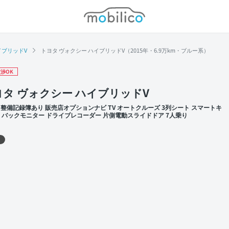
モビリコ
イブリッドV
トヨタ ヴォクシー ハイブリッドV（2015年・6.9万km・ブルー系）
渉OK
ヨタ ヴォクシー ハイブリッドV
 整備記録簿あり 販売店オプションナビ TV オートクルーズ 3列シート スマートキ
TC バックモニター ドライブレコーダー 片側電動スライドドア 7人乗り
 左前