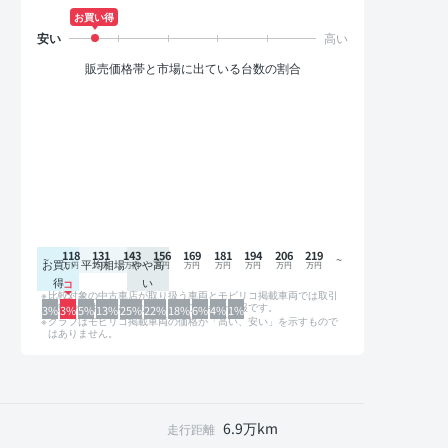
お買い得
販売価格帯と市場に出ている台数の割合
118
131
143
156
169
181
194
206
219
お買い
平均相場
やや高
得
い
比較対象の中古車店が取り扱う車両とモビリコ掲載車両では取引
形態や条件が異なるため、グラフは参考情報です。
3%
3%
5%
13%
25%
22%
18%
6%
4%
1%
グラフはモビリコ掲載車両の価格が「高い、安い」を示すもので
はありません。
6.9万km
走行距離