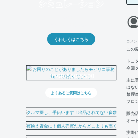
クルマの将来的な価値を予測！
出品や下取りの際の参考に。
くわしくはこちら
コメン
この
トヨ
今回
0800-500-5500
主に
はな
よくあるご質問はこちら
禁煙
フロ
販売
オー
実際