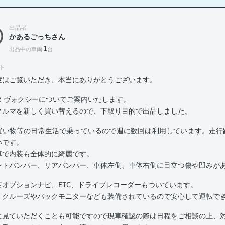
出品者
かあるごっちさん
1
出品中の車両
台
ト
度はご覧いただき、本当にありがとうございます。
タ ヴォクシーについてご案内いたします。
クルマを新しく買い替えるので、下取り目的で出品しました。
買い物等の日常生活で乗っているので週に数回は利用しています。走行距
いです。
車で内装も全体的に綺麗です。
ントバンパー、リアバンパー、車体左側、車体右側に目立つ傷や凹みが
店オプションナビ、ETC、ドライブレコーダーもついています。
トクルーズやバックモニターなども装備されているので安心して運転で
に見ていただくことも可能ですので現車確認の際は日程をご相談の上、