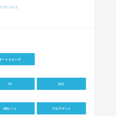
リアについて
オートクルーズ
TV
ETC
3列シート
フロアマット