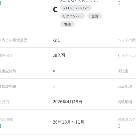
C
フロントバンパー
リアバンパー
左側
右側
なし
車内での喫煙履歴
ペットの乗
加入可
修理保証
リサイクル
○
整備記録簿
保証書
○
取扱説明書
出品地域
2026年4月19日
出品日
掲載期間
予定納期
納車時の予
26年10月〜11月