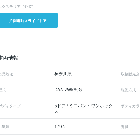
エクステリア（外装）
片側電動スライドドア
車両情報
神奈川県
出品地域
取扱販売店
DAA-ZWR80G
型式
駆動方式
5ドア / ミニバン・ワンボック
ボディタイプ
ボディカラ
ス
1797cc
排気量
定員