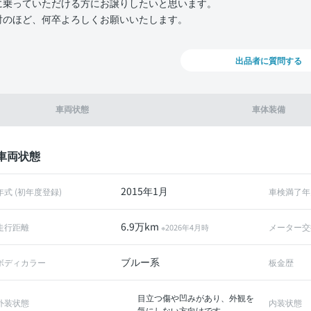
に乗っていただける方にお譲りしたいと思います。
討のほど、何卒よろしくお願いいたします。
出品者に質問する
車両状態
車体装備
車両状態
2015年1月
年式 (初年度登録)
車検満了年
6.9万km
走行距離
メーター交
※2026年4月時
ブルー系
ボディカラー
板金歴
目立つ傷や凹みがあり、外観を
外装状態
内装状態
気にしない方向けです。