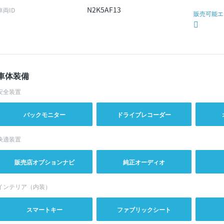
N2K5AF13
車両ID
販売可能エ
車体装備
安全装置
バックモニター
ドライブレコーダー
快適装置
販売店オプションナビ
純正オーディオ
インテリア（内装）
スマートキー
ファブリックシート