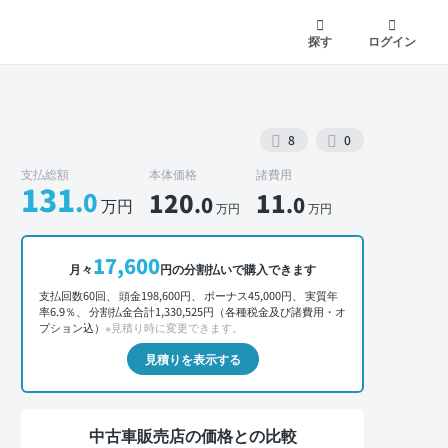
探す
ログイン
8
0
支払総額
本体価格
諸費用
131
.0
120
11
.0
.0
万円
万円
万円
外装 正面
17,600
月々
円の分割払いで購入できます
支払回数60回、 頭金198,600円、 ボーナス45,000円、 実質年
率6.9％、 分割払金合計1,330,525円（各種税金及び諸費用・オ
プション込）
※見積り時に変更できます。
見積りを表示する
中古車販売店の価格との比較