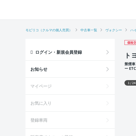
モビリコ（クルマの個人売買）
中古車一覧
ヴォクシー
ハ
価格交
ログイン・新規会員登録
ト
禁煙車
ー E
お知らせ
外装
1
/
24
マイページ
お気に入り
登録車両