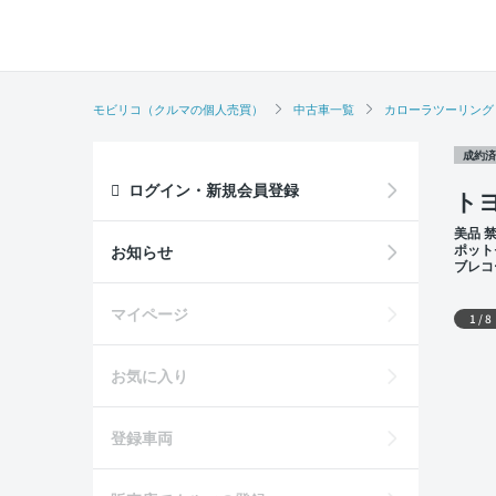
モビリコ（クルマの個人売買）
中古車一覧
カローラツーリング
成約済
ログイン・新規会員登録
トヨ
美品 
ポット
お知らせ
ブレコ
席
外装
マイページ
1
/
8
お気に入り
登録車両