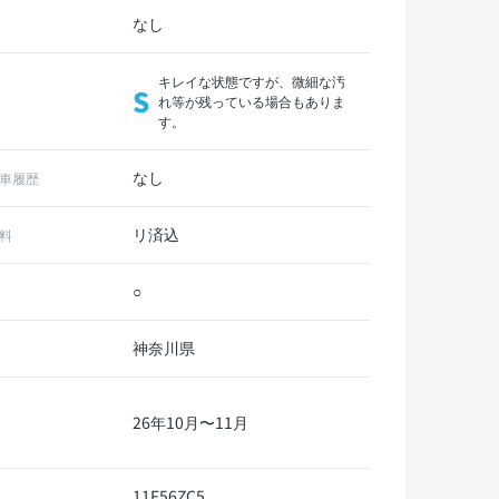
なし
キレイな状態ですが、微細な汚
S
れ等が残っている場合もありま
す。
なし
車履歴
リ済込
料
○
神奈川県
26年10月〜11月
11F56ZC5