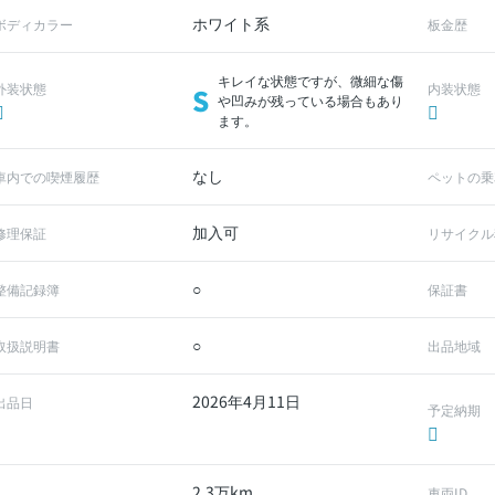
ホワイト系
ボディカラー
板金歴
キレイな状態ですが、微細な傷
外装状態
内装状態
S
や凹みが残っている場合もあり
ます。
なし
車内での喫煙履歴
ペットの乗
加入可
修理保証
リサイクル
○
整備記録簿
保証書
○
取扱説明書
出品地域
2026年4月11日
出品日
予定納期
2.3万km
車両ID