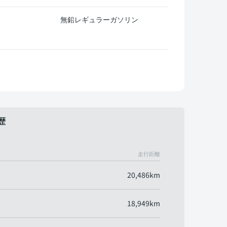
無鉛レギュラーガソリン
歴
走行距離
20,486km
18,949km