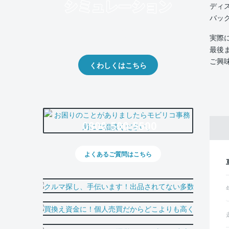
ディ
バッ
クルマの将来的な価値を予測！
実際
出品や下取りの際の参考に。
最後
ご興
くわしくはこちら
0800-500-5500
よくあるご質問はこちら