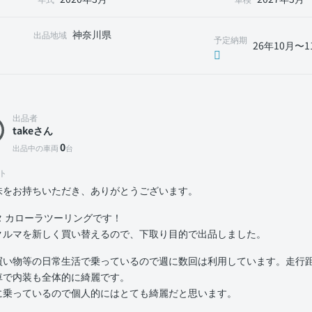
神奈川県
出品地域
予定納期
26年10月〜1
出品者
takeさん
0
出品中の車両
台
ト
味をお持ちいただき、ありがとうございます。
タ カローラツーリングです！
クルマを新しく買い替えるので、下取り目的で出品しました。
買い物等の日常生活で乗っているので週に数回は利用しています。走行距離
車で内装も全体的に綺麗です。
に乗っているので個人的にはとても綺麗だと思います。