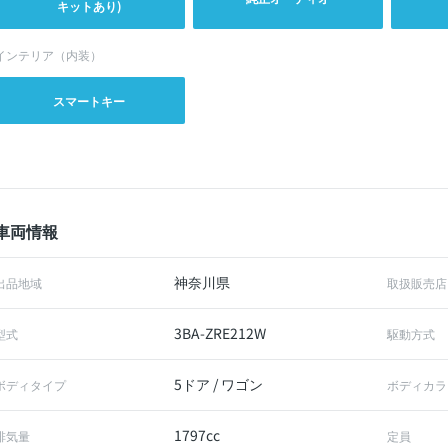
キットあり)
インテリア（内装）
スマートキー
車両情報
神奈川県
出品地域
取扱販売店
3BA-ZRE212W
型式
駆動方式
5ドア / ワゴン
ボディタイプ
ボディカラ
1797cc
排気量
定員