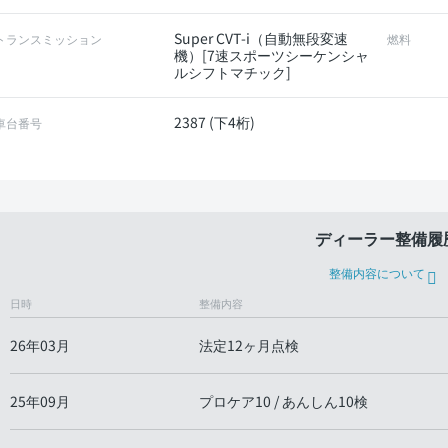
Super CVT-i（自動無段変速
トランスミッション
燃料
機）[7速スポーツシーケンシャ
ルシフトマチック]
2387 (下4桁)
車台番号
ディーラー整備履
整備内容について
日時
整備内容
26年03月
法定12ヶ月点検
25年09月
プロケア10 / あんしん10検