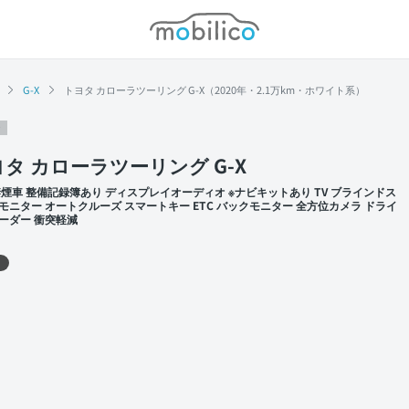
モビリコ
G-X
トヨタ カローラツーリング G-X（2020年・2.1万km・ホワイト系）
タ カローラツーリング G-X
禁煙車 整備記録簿あり ディスプレイオーディオ ※ナビキットあり TV ブラインドス
モニター オートクルーズ スマートキー ETC バックモニター 全方位カメラ ドライ
ーダー 衝突軽減
 左前