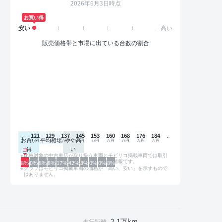
2026年6月3日時点
お買い得
販売価格帯と市場に出ている台数の割合
121
129
137
145
153
160
168
176
184
お買い
平均相場
やや高
得
い
比較対象の中古車店が取り扱う車両とモビリコ掲載車両では取引
形態や条件が異なるため、グラフは参考情報です。
8%
0%
8%
8%
17%
42%
8%
0%
0%
8%
グラフはモビリコ掲載車両の価格が「高い、安い」を示すもので
はありません。
2.1万km
走行距離