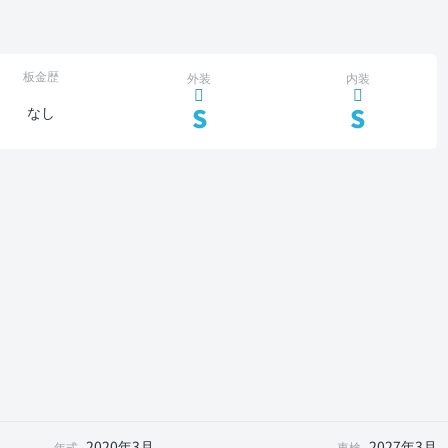
板金歴
外装
内装
S
S
なし
2020年3月
2027年3月
年式
車検