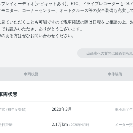
スプレイオーディオ(ナビキットあり)、ETC、ドライブレコーダーもつ
クモニター、コーナーセンサー、オートクルーズ等の安全装備も充実し
に見ていただくことも可能ですので現車確認の際は日程をご相談の上、
までお読みいただき、ありがとうございます。
味のある方はぜひお問い合わせください。
出品者への質問は締め切られ
車両状態
車体装備
車両状態
2020年3月
年式 (初年度登録)
車検満了年
2.1万km
走行距離
メーター交
※2026年4月時