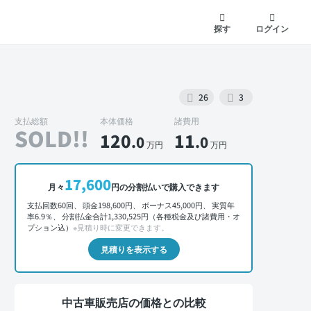
探す
ログイン
26
3
支払総額
本体価格
諸費用
SOLD!!
120
11
.0
.0
万円
万円
外装 正面
17,600
月々
円の分割払いで購入できます
支払回数60回、 頭金198,600円、 ボーナス45,000円、 実質年
率6.9％、 分割払金合計1,330,525円（各種税金及び諸費用・オ
プション込）
※見積り時に変更できます。
見積りを表示する
中古車販売店の価格との比較